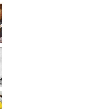
07 de agosto de 2026
Hoy recordamos a San
Cayetano, patrono del pan y
del trabajo, el santo de la
Providencia
07 de agosto de 2026
90 años del fusilamiento del
Sagrado Corazón de Jesús:
«¡Apuntad con odio! ¡Disparad
con ira!»
07 de agosto de 2026
ÁFRICA/NIGERIA – Infancia
Misionera: la hermana Inês