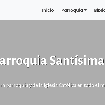
Inicio
Parroquia
Bibl
arroquia Santísima
ra parroquia y de la Iglesia Católica en todo el