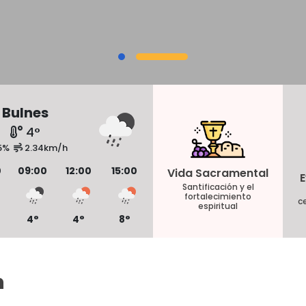
Bulnes
4
°
5
%
2.34
km/h
0
09:00
12:00
15:00
Vida Sacramental
E
Santificación y el
fortalecimiento
ce
espiritual
4
°
4
°
8
°
n