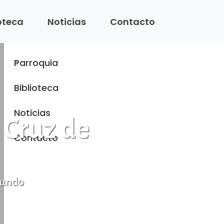
Menu
ioteca
Noticias
Contacto
Inicio
Parroquia
Biblioteca
Noticias
 Cruz de
Contacto
 mundo