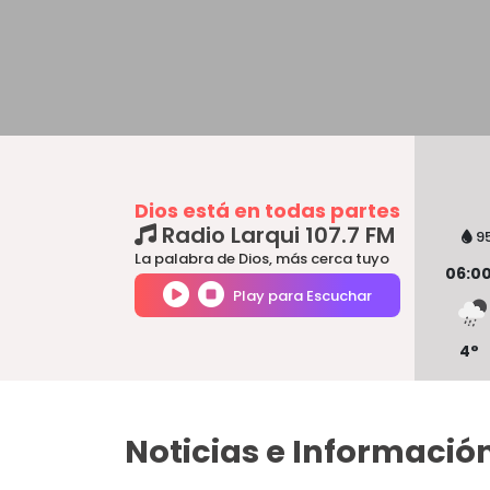
Dios está en todas partes
Radio Larqui 107.7 FM
9
La palabra de Dios, más cerca tuyo
06:0
Play para Escuchar
4
°
Noticias e Informació