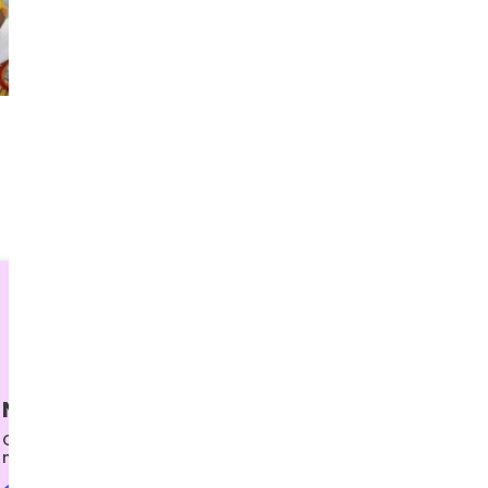
Paulo Albino a los directores
diocesanos: la misión nace del
encuentro con Cristo y se
expresa en el servicio
Nuestra Liturgia
Conoce fechas y eventos importantes de
nuestra parroquia.