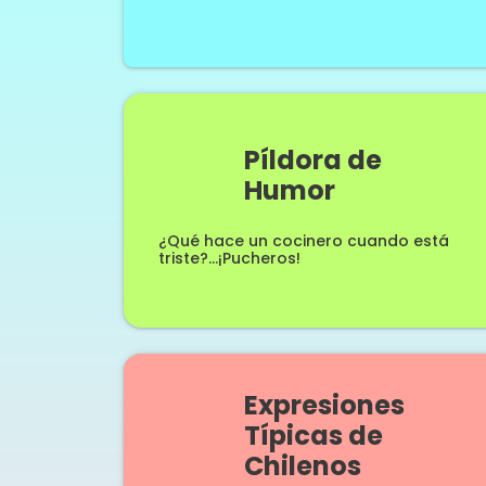
Píldora de
Humor
¿Qué hace un cocinero cuando está
triste?…¡Pucheros!
Expresiones
Típicas de
Chilenos