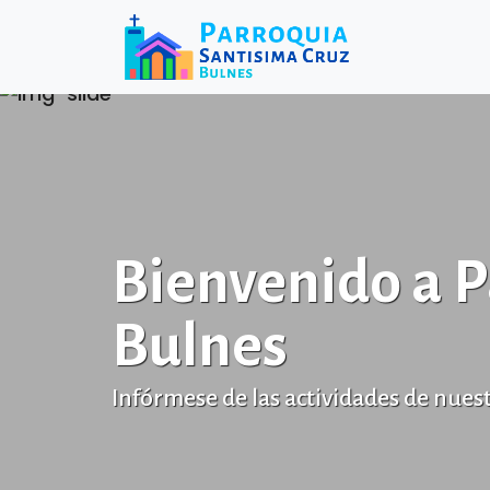
Bienvenido a P
Bulnes
Infórmese de las actividades de nuest