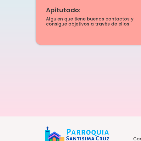
Apitutado:
Alguien que tiene buenos contactos y
consigue objetivos a través de ellos.
Car