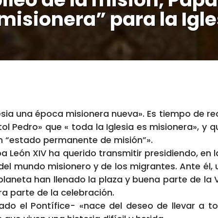
misionera” para la Igle
Iglesia una época misionera nueva». Es tiempo de 
tol Pedro» que « toda la Iglesia es misionera»,
un “estado permanente de misión”».
pa León XIV ha querido transmitir presidiendo, en l
 del mundo misionero y de los migrantes. Ante él,
planeta han llenado la plaza y buena parte de la Vi
a parte de la celebración.
do el Pontífice- «nace del deseo de llevar a tod