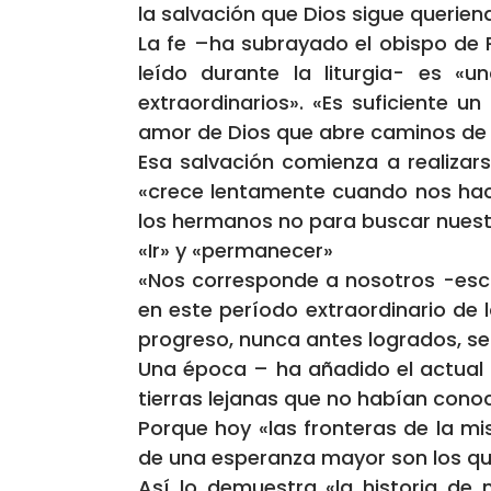
la salvación que Dios sigue querien
La fe –ha subrayado el obispo de 
leído durante la liturgia- es 
extraordinarios». «Es suficiente 
amor de Dios que abre caminos de 
Esa salvación comienza a realizar
«crece lentamente cuando nos hacem
los hermanos no para buscar nuestro
«Ir» y «permanecer»
«Nos corresponde a nosotros -escri
en este período extraordinario de l
progreso, nunca antes logrados, se
Una época – ha añadido el actual o
tierras lejanas que no habían cono
Porque hoy «las fronteras de la mi
de una esperanza mayor son los qu
Así lo demuestra «la historia de