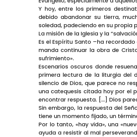
Evangelio, especialmente a aquellos 
Y hoy, entre los primeros destina
debido abandonar su tierra, muc
soledad, padeciendo en su propia pie
La misión de la Iglesia y la “salvaci
Es el Espíritu Santo –ha recordado 
manda continuar la obra de Cristo 
sufrimiento».
Escenarios oscuros donde resuena 
primera lectura de la liturgia de
silencio de Dios, que parece no res
una catequesis citada hoy por el pa
encontrar respuesta. […] Dios parec
Sin embargo, la respuesta del Señ
tiene un momento fijado, un término
Por lo tanto, «hay vida», una «nuev
ayuda a resistir al mal perseveran