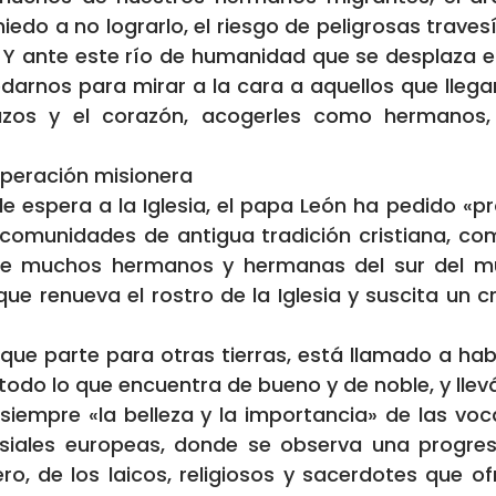
edo a no lograrlo, el riesgo de peligrosas travesí
. Y ante este río de humanidad que se desplaza en
edarnos para mirar a la cara a aquellos que llegan
azos y el corazón, acogerles como hermanos,
operación misionera
 le espera a la Iglesia, el papa León ha pedido 
as comunidades de antigua tradición cristiana, co
a de muchos hermanos y hermanas del sur del 
ue renueva el rostro de la Iglesia y suscita un c
ue parte para otras tierras, está llamado a hab
 todo lo que encuentra de bueno y de noble, y llevá
 siempre «la belleza y la importancia» de las vo
esiales europeas, donde se observa una progres
o, de los laicos, religiosos y sacerdotes que ofr