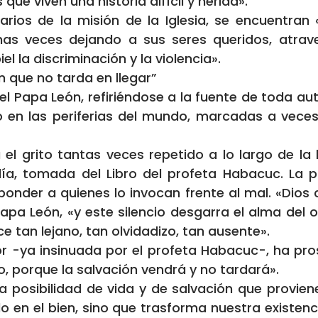
que viven una historia difícil y herida».
tarios de la misión de la Iglesia, se encuentra
has veces dejando a sus seres queridos, atra
l la discriminación y la violencia».
ón que no tarda en llegar”
el Papa León, refiriéndose a la fuente de toda a
en las periferias del mundo, marcadas a veces po
el grito tantas veces repetido a lo largo de la 
l día, tomada del Libro del profeta Habacuc. La 
ponder a quienes lo invocan frente al mal. «Dios c
pa León, «y este silencio desgarra el alma del o
e tan lejano, tan olvidadizo, tan ausente».
or -ya insinuada por el profeta Habacuc-, ha pro
, porque la salvación vendrá y no tardará».
a posibilidad de vida y de salvación que provien
do en el bien, sino que trasforma nuestra existen