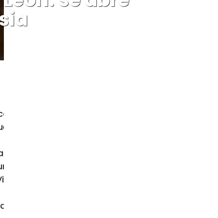
sia
reconocer y proclamar de nuevo «con
 y que debemos, «como afirmaba Papa
a plaza de San Pedro, la celebración
 una inmensa multitud de peregrinos
a della Conciliazione, a pesar de la
os la alegría y la consolación del