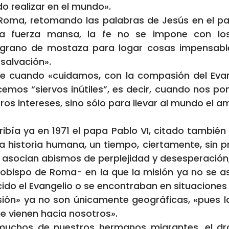
do realizar en el mundo».
Roma, retomando las palabras de Jesús en el pa
«una fuerza mansa, la fe no se impone con 
un grano de mostaza para logar cosas impensables
salvación».
se cuando «cuidamos, con la compasión del Evange
os “siervos inútiles”, es decir, cuando nos pon
s intereses, sino sólo para llevar al mundo el am
bía ya en 1971 el papa Pablo VI, citado también 
a historia humana, un tiempo, ciertamente, sin p
 asocian abismos de perplejidad y desesperación
bispo de Roma- en la que la misión ya no se asoci
cido el Evangelio o se encontraban en situaciones
sión» ya no son únicamente geográficas, «pues la
e vienen hacia nosotros».
 muchos de nuestros hermanos migrantes, el dra