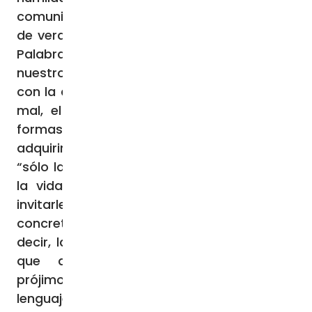
comunión con el Señor, porque «no ayuna
de verdad quien no sabe alimentarse de la
Palabra de Dios”. En cuanto signo visible de
nuestro compromiso interior de alejarnos,
con la ayuda de la gracia, del pecado y del
mal, el ayuno debe incluir también otras
formas de privación destinadas a hacernos
adquirir un estilo de vida más sobrio, ya que
“sólo la austeridad hace fuerte y auténtica
la vida cristiana”. Por eso, me gustaría
invitarles a una forma de abstinencia muy
concreta y a menudo poco apreciada, es
decir, la de abstenerse de utilizar palabras
que afectan y lastiman a nuestro
prójimo. Empecemos a desarmar el
lenguaje, renunciando a las palabras