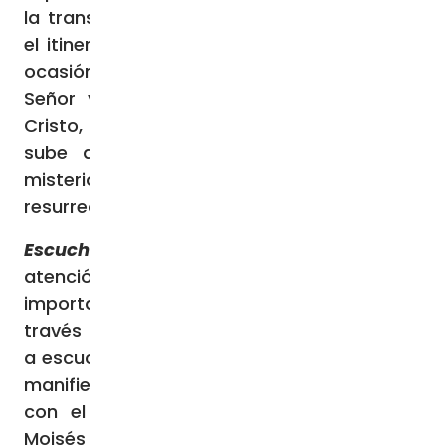
la transformación que ella realiza. Por eso,
el itinerario cuaresmal se convierte en una
ocasión propicia para escuchar la voz del
Señor y renovar la decisión de seguir a
Cristo, recorriendo con Él el camino que
sube a Jerusalén, donde se cumple el
misterio de su pasión, muerte y
resurrección.
Escuchar
Este año me gustaría llamar la
atención, en primer lugar, sobre la
importancia de dar espacio a la Palabra a
través de la escucha, ya que la disposición
a escuchar es el primer signo con el que se
manifiesta el deseo de entrar en relación
con el otro. Dios mismo, al revelarse a
Moisés desde la zarza ardiente, muestra