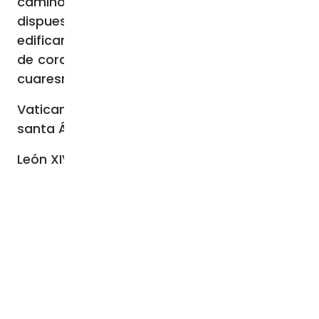
caminos de liberación, haciéndonos más
dispuestos y diligentes para contribuir a
edificar la civilización del amor. Los bendigo
de corazón a todos ustedes, y a su camino
cuaresmal.
Vaticano, 5 de febrero de 2026, memoria de
santa Águeda, virgen y mártir
León XIV PP.