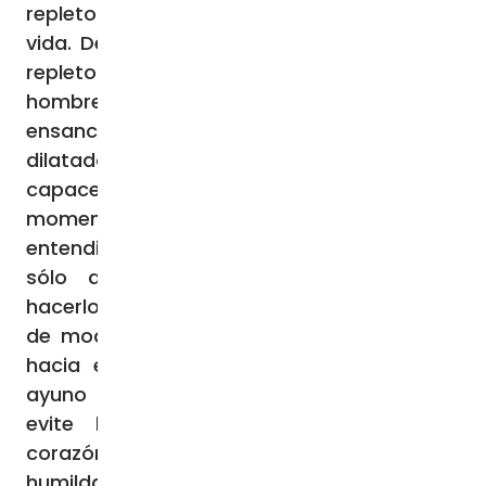
repletos de la justicia es propio de la otra
vida. De este pan, de este alimento, están
repletos los ángeles; en cambio, los
hombres, mientras tienen hambre, se
ensanchan; mientras se ensanchan, son
dilatados; mientras son dilatados, se hacen
capaces; y, hechos capaces, en su
momento serán repletos”. El ayuno,
entendido en este sentido, nos permite no
sólo disciplinar el deseo, purificarlo y
hacerlo más libre, sino también expandirlo,
de modo que se dirija a Dios y se oriente
hacia el bien. Sin embargo, para que el
ayuno conserve su verdad evangélica y
evite la tentación de enorgullecer el
corazón, debe vivirse siempre con fe y
humildad. Exige permanecer arraigado en la