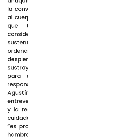
antiquísimo e insustituible en el camino de
la conversión. Precisamente porque implica
al cuerpo, hace más evidente aquello de lo
que tenemos “hambre” y lo que
consideramos esencial para nuestro
sustento. Sirve, por tanto, para discernir y
ordenar los “apetitos”, para mantener
despierta el hambre y la sed de justicia,
sustrayéndola de la resignación, educarla
para que se convierta en oración y
responsabilidad hacia el prójimo. San
Agustín, con sutileza espiritual, deja
entrever la tensión entre el tiempo presente
y la realización futura que atraviesa este
cuidado del corazón, cuando observa que:
“es propio de los hombres mortales tener
hambre y sed de la justicia, así como estar