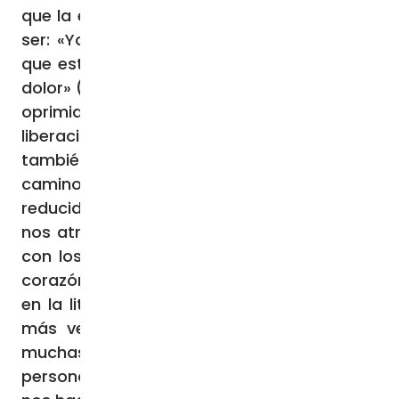
que la escucha es un rasgo distintivo de su
ser: «Yo he visto la opresión de mi pueblo,
que está en Egipto, y he oído los gritos de
dolor» (Ex 3,7). La escucha del clamor de los
oprimidos es el comienzo de una historia de
liberación, en la que el Señor involucra
también a Moisés, enviándolo a abrir un
camino de salvación para sus hijos
reducidos a la esclavitud. Es un Dios que
nos atrae, que hoy también nos conmueve
con los pensamientos que hacen vibrar su
corazón. Por eso, la escucha de la Palabra
en la liturgia nos educa para una escucha
más verdadera de la realidad. Entre las
muchas voces que atraviesan nuestra vida
personal y social, las Sagradas Escrituras