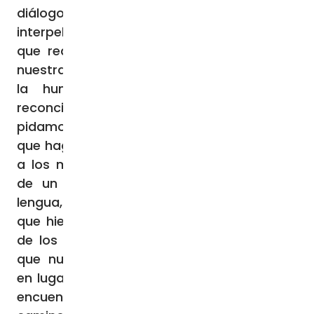
diálogo, a la capacidad de dejarse
interpelar por la realidad y de reconocer lo
que realmente orienta el deseo, tanto en
nuestras comunidades eclesiales como en
la humanidad sedienta de justicia y
reconciliación. Queridos hermanos,
pidamos la gracia de vivir una Cuaresma
que haga más atento nuestro oído a Dios y
a los más necesitados. Pidamos la fuerza
de un ayuno que alcance también a la
lengua, para que disminuyan las palabras
que hieren y crezca el espacio para la voz
de los demás. Y comprometámonos para
que nuestras comunidades se conviertan
en lugares donde el grito de los que sufren
encuentre acogida y la escucha genere