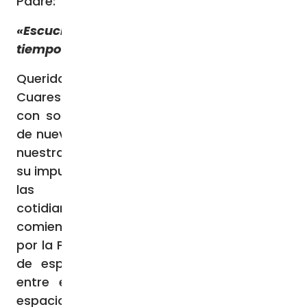
Padre:
«Escuchar y ayunar. La Cuaresma como
tiempo de conversión»
Queridos hermanos y hermanas: La
Cuaresma es el tiempo en el que la Iglesia,
con solicitud maternal, nos invita a poner
de nuevo el misterio de Dios en el centro de
nuestra vida, para que nuestra fe recobre
su impulso y el corazón no se disperse entre
las inquietudes y distracciones
cotidianas. Todo camino de conversión
comienza cuando nos dejamos alcanzar
por la Palabra y la acogemos con docilidad
de espíritu. Existe, por tanto, un vínculo
entre el don de la Palabra de Dios, el
espacio de hospitalidad que le ofrecemos y