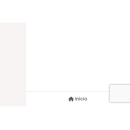
Dirección
Carlos Palacios #527, Bulnes
Región de Ñuble, Chile
Inicio
Contacto
pscblarqui@gmail.com