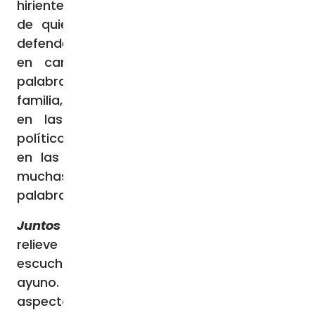
hirientes, al juicio inmediato, a hablar mal
de quienes están ausentes y no pueden
defenderse, a las calumnias. Esforcémonos,
en cambio, por aprender a medir las
palabras y a cultivar la amabilidad: en la
familia, entre amigos, en el lugar de trabajo,
en las redes sociales, en los debates
políticos, en los medios de comunicación y
en las comunidades cristianas. Entonces,
muchas palabras de odio darán paso a
palabras de esperanza y paz.
Juntos
Por último, la Cuaresma pone de
relieve la dimensión comunitaria de la
escucha de la Palabra y de la práctica del
ayuno. También la Escritura subraya este
aspecto de muchas maneras. Por ejemplo,