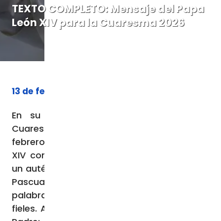
TEXTO COMPLETO: Mensaje del Papa
León XIV para la Cuaresma 2026
13 de febrero de 2026
En su mensaje ante la llegada de la
Cuaresma, que comienza este 18 de
febrero, Miércoles de Ceniza, el Papa León
XIV compartió tres consejos para recorrer
un auténtico camino de conversión hacia la
Pascua: cultivar la escucha, un ayuno de
palabra hirientes y la unión entre los
fieles. A continuación, el mensaje del Santo