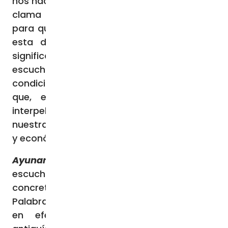
nos hacen capaces de reconocer la voz que
clama desde el sufrimiento y la injusticia,
para que no quede sin respuesta. Entrar en
esta disposición interior de receptividad
significa dejarnos instruir hoy por Dios para
escuchar como Él, hasta reconocer que “la
condición de los pobres representa un grito
que, en la historia de la humanidad,
interpela constantemente nuestra vida,
nuestras sociedades, los sistemas políticos
y económicos, y especialmente a la Iglesia”.
Ayunar
Si la Cuaresma es tiempo de
escucha, el ayuno constituye una práctica
concreta que dispone a la acogida de la
Palabra de Dios. La abstinencia de alimento,
en efecto, es un ejercicio ascético