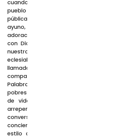
cuando narra en el libro de Nehemías que el
pueblo se reunió para escuchar la lectura
pública del libro de la Ley y, practicando el
ayuno, se dispuso a la confesión de fe y a la
adoración, con el fin de renovar la alianza
con Dios (cf. Ne 9,1-3). Del mismo modo,
nuestras parroquias, familias, grupos
eclesiales y comunidades religiosas están
llamados a realizar en Cuaresma un camino
compartido, en el que la escucha de la
Palabra de Dios, así como del clamor de los
pobres y de la tierra, se convierta en forma
de vida común, y elayuno sostenga un
arrepentimiento real. En este horizonte, la
conversión no sólo concierne a la
conciencia del individuo, sino también al
estilo de las relaciones, a la calidad del