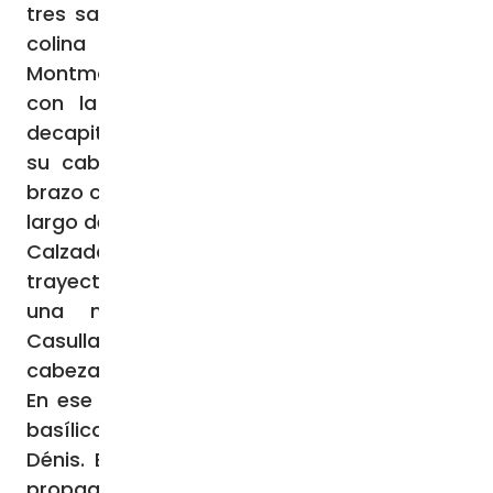
tres santos tuvo lugar según se cree en la
colina parisina llamada actualmente
Montmartre (Mons Martyrium). De acuerdo
con la tradición medieval, luego de ser
decapitado, San Dionisio se irguió, levantó
su cabeza cercenada, y con ella bajo el
brazo caminó más de cinco kilómetros (a lo
largo de lo que se conoció después como la
Calzada de los Mártires). Al término de ese
trayecto, San Dionisio habría encontrado a
una mujer romana piadosa llamada
Casulla, le habría puesto en las manos su
cabeza, y habría caído muerto finalmente.
En ese lugar se edificó siglos después una
basílica en su honor, llamada de Saint-
Dénis. El culto de San Dionisio de París se
propagó paulatinamente durante toda la