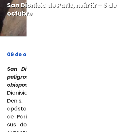
San Dionisio de Paris, mártir – 9 de
octubre
09 de octubre de 2025
San Dionisio de París nos recuerda los
peligros que afrontaron los primeros
obispos que instauraron el cristianismo
San
Dionisio de París (Dionysius, en latín; Saint
Denis, en francés), también llamado el
apóstol de las Galias, fue el primer obispo
de París donde fue martirizado junto con
sus dos compañeros Rústico y Eleuterio,