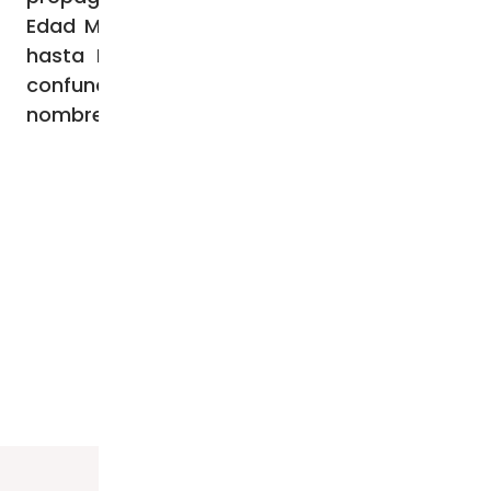
Edad Media, abarcando Francia y llegando
hasta España y Alemania. No se le debe
confundir con otros santos del mismo
nombre, como San Dionisio el Areopagita.