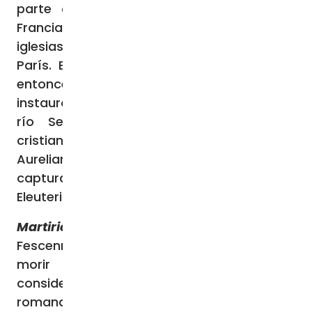
parte del Imperio Romano. En la actual
Francia, San Dionisio fundó numerosas
iglesias, y fuede cierto el primer obispo de
París. En aquella ciudad romana, llamada
entonces Lutecia Parisorum, San Dionisio
instauró una iglesia cristiana en una isla del
río Sena. Con la persecución contra
cristianos promovida por el emperador
Aureliano en 272, San Dionisio fue
capturado, junto con el diácono San
Eleuterio y el presbítero San Rústico.
Martirio
El gobernador de la ciudad,
Fescennino Sisinio, condenó a San Dionisio a
morir decapitado (esta pena capital,
considerada digna, alude a una ciudadanía
romana de San Dionisio). El martirio de los