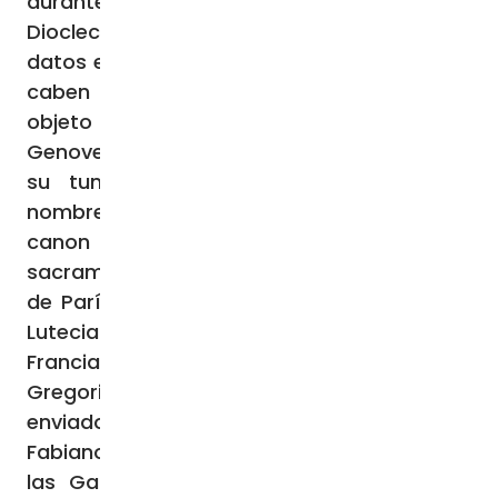
durante una persecución anterior a la de
Diocleciano. Aunque no hay unanimidad de
datos en los documentos más antiguos, no
caben dudas de que Dionisio de París fue
objeto de veneración temprana, y ya Santa
Genoveva hizo construir una iglesia sobre
su tumba hacia los años 450-460. El
nombre de Dionisio figura además en el
canon de la misa en algunos de los
sacramentarios más antiguos. San Dionisio
de París (+272) nació en Italia; falleció en
Lutecia Parisiorum, la actual París,
Francia. Según las relaciones de San
Gregorio de Tours, San Dionisio de París fue
enviado hacia el año 250 por el papa
Fabiano junto con otros seis compañeros a
las Galias, con el fin de evangelizar esa