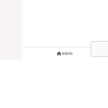
Dirección
Carlos Palacios #527, Bulnes
Región de Ñuble, Chile
Inicio
Contacto
pscblarqui@gmail.com
Síguenos