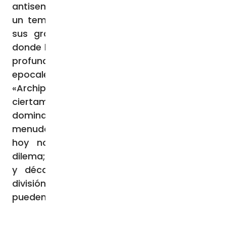
antisemitismo, y de haber incursionado en
un tema histórico muy oscuro, alejado de
sus grandes visiones de «La rueda roja»
donde había intentado explicar las razones
profundas de la revolución y los cambios
epocales del siglo XX. El autor del
«Archipiélago Gulag» no estaba
ciertamente alineado con los pensamientos
dominantes en Oriente u Occidente, pero a
menudo sus visiones han sido proféticas:
hoy nos enfrentamos una vez más al
dilema; después de «siglos de estar juntos»
y décadas de ilusiones, volvemos a la
división y a la guerra, cuyas razones no se
pueden comprender.