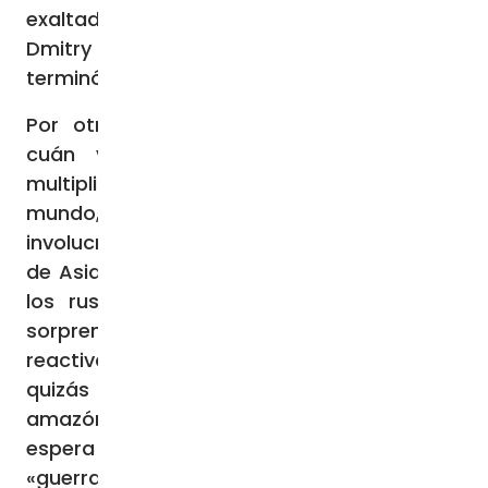
exaltada declaración del ex presidente ruso
Dmitry Medvedev: «Amigos de la OTAN, ¡se
terminó el juego!».
Por otra parte no es difícil comprender
cuán ventajoso resulta para Rusia la
multiplicación de las guerras en todo el
mundo, desde aquellas en las que está más
involucrada, como en el Cáucaso, hasta las
de Asia y Oriente Medio, o en África, donde
los rusos participan activamente. Y casi
sorprende que todavía no se hayan
reactivado los conflictos en Sudamérica –
quizás la eterna disputa por los bosques
amazónicos entre Perú y Ecuador – a la
espera de la invasión china de Taiwán. La
«guerra mundial en pedazos» que evoca