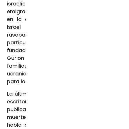
israelíes, alimentado por los flujos de
emigración de Moscú hacia Tel Aviv incluso
en la época soviética, que convierten a
Israel en uno de los países más
rusoparlantes del mundo, una expresión
particular del «mundo ruso». Los padres
fundadores del Israel moderno, desde Ben
Gurion hasta Netanyahu, provienen de
familias en las que se habla polaco, ruso o
ucraniano, y el ruso resulta familiar incluso
para los taxistas árabes de Jerusalén.
La última obra literaria del gran disidente y
escritor soviético Aleksandr Solzhenitsyn,
publicada en 2001 pocos años antes de su
muerte, se titula «Doscientos años juntos» y
habla sobre la convivencia entre rusos y