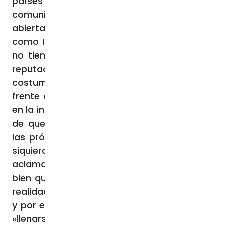
países aliados y «amigos», al margen de la
comunidad internacional y con regímenes
abiertamente autoritarios y agresivos,
como Irán y Corea del Norte, por lo que ya
no tiene nada que perder en términos de
reputación. La población rusa, por
costumbre, no critica a «la dirigencia» y,
frente a todo esto se hunde cada vez más
en la indiferencia y la apatía, hasta el punto
de que ahora muchos sugieren simplificar
las próximas elecciones presidenciales y ni
siquiera acudir a las urnas, limitándose a la
aclamación del zar. La gente en Rusia sabe
bien que la propaganda prevalece sobre la
realidad, tanto dentro como fuera del país,
y por eso no vale la pena creerle a nadie ni
«llenarse la cabeza»,
nie brat v golovu
, para