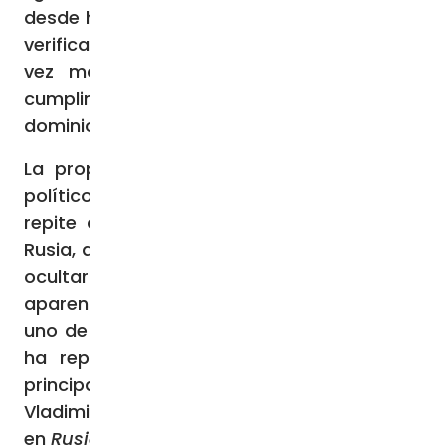
desde hace años el Papa Francisco se está
verificando efectivamente de manera cada
vez más global, y Rusia ve en ello el
cumplimiento de su «misión» de desafiar el
dominio del Occidente «colectivo».
La propaganda oficial de Rusia, tanto de
políticos como de agitadores mediáticos,
repite que cualquier conflicto es útil para
Rusia, a veces sin tener siquiera el pudor de
ocultarlo detrás de declaraciones
aparentemente neutrales. Tigran Keosayan,
uno de los presentadores del canal
NTV
, lo
ha repetido varias veces, y otro de los
principales «pregoneros» de la televisión,
Vladimir Soloviev, acusó explícitamente
en
Rusia-1
a la UE y a EE.UU. de ser culpables