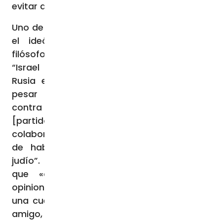
evitar que te la corten.
Uno de los comentaristas más explícitos es
el ideólogo del putinismo extremo, el
filósofo Aleksandr Dugin, según el cual
“Israel es vasallo de EE.UU y no apoyó a
Rusia en la operación militar especial, a
pesar de que la nuestra es una guerra
contra los nazis
Banderavstsy
ucranianos
[partidarios de Stepan Bandera,
colaboracionista de los años ’30], culpables
de haber participado en el Holocausto
judío”. El profeta del eurasianismo explica
que «cualesquiera que sean nuestras
opiniones sobre judíos y musulmanes, es
una cuestión de principios: Irán es nuestro
amigo, aliado y hermano, nos apoyó en el