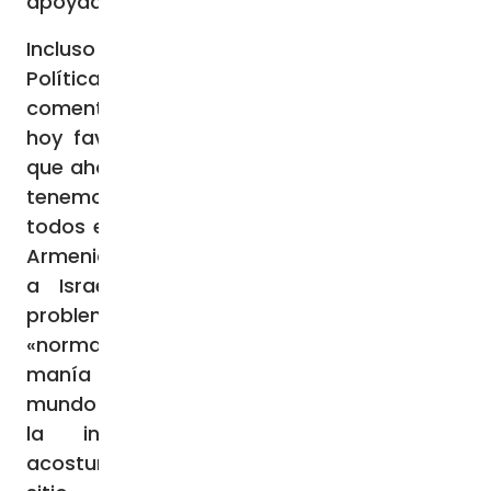
apoyado con dinero a los ucranianos.
Incluso en el sitio web del Consejo Ruso de
Política Exterior y Defensa apareció un
comentario titulado «Todas las guerras de
hoy favorecen a Rusia», donde se explica
que ahora las guerras son algo normal, que
tenemos que acostumbrarnos: » Miren,
todos están en guerra: Azerbaiyán atacó a
Armenia y conquistó Karabaj, Hamás atacó
a Israel y Rusia está resolviendo sus
problemas en Ucrania”. Por lo tanto, esta
«normalización de la guerra» no es sólo una
manía de los rusos, es una dimensión del
mundo entero, «hemos entrado en la era de
la inestabilidad y tenemos que
acostumbrarnos a eso», se afirma en el