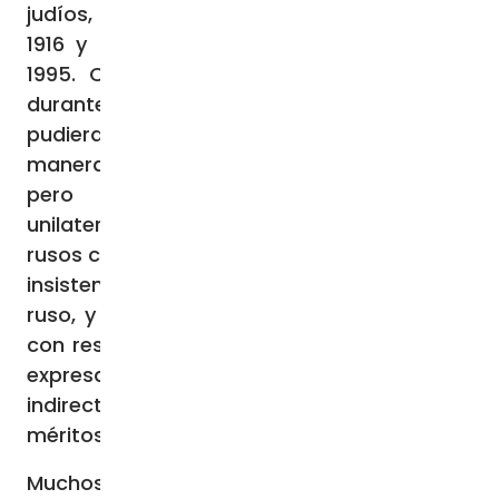
judíos, que describió en dos etapas, 1795-
1916 y luego en los años soviéticos, 1917-
1995. Como dice en el prefacio, «busqué
durante mucho tiempo a alguien que
pudiera explicar detalladamente y de
manera equilibrada esta relación tan difícil,
pero siempre encontré opiniones
unilaterales. Por un lado, la culpa de los
rusos con respecto a los judíos, con toda la
insistencia en la degradación del pueblo
ruso, y por el otro las culpas de los judíos
con respecto a los rusos; en ambos casos
expresadas ​​de manera apasionada e
indirecta, sin intentar siquiera ver qué
méritos se deben atribuir a unos u otros».
Muchos acusaron al mismo Solzhenitsyn de