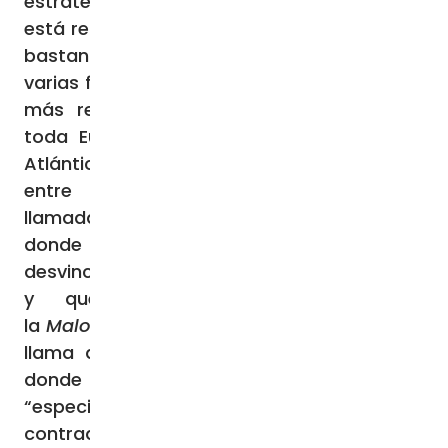
estrategias políticas y militares, en Rusia
está resurgiendo un sentimiento antisemita
bastante arraigado, que ha atravesado
varias fases en la historia pasada antigua y
más reciente. Los judíos perseguidos en
toda Europa recorrieron la ruta desde el
Atlántico hasta las costas del Mar Negro,
entre Rusia y Ucrania, en esa zona
llamada
Novorossiya
, «nueva Rusia» a
donde fueron expulsados ​​para
desvincularlos de los mercados bielorrusos,
y que constituye una parte de
la
Malorossiya
, la “pequeña Rusia” como se
llama a Ucrania, precisamente las tierras
donde se desarrolla el actual conflicto
“especial”. Existe, por tanto, un sentimiento
contradictorio de parentesco entre rusos e