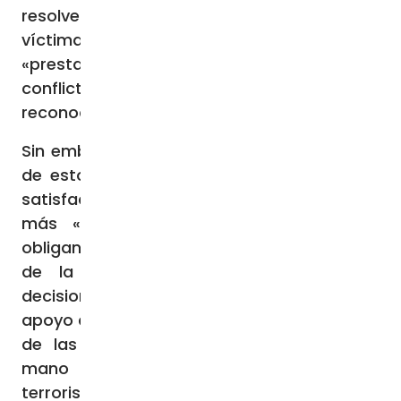
resolver el problema de los civiles, que son
víctimas de la situación», y sobre todo
«prestar especial atención a las razones del
conflicto», en alusión a la necesidad de
reconocer el Estado palestino.
Sin embargo, en las diversas declaraciones
de estos días turbulentos se trasluce una
satisfacción mal disimulada de los rusos
más «beligerantes», porque los hechos
obligan a Occidente a desviar la atención
de la guerra en Ucrania y a tomar
decisiones dramáticas, incluyendo dejar el
apoyo a Ucrania en segundo plano. Más allá
de las teorías conspirativas que ven la
mano de Moscú detrás de los ataques
terroristas palestinos, vale por todas la