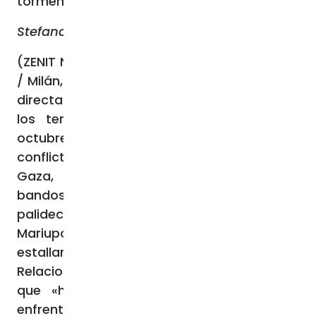
tormentosa relación entre rusos y judíos.
Stefano Caprio
(ZENIT Noticias – Mondo Russo (
Asia News
)
/ Milán, 16.10.2023).- Rusia no ha condenado
directa e inequívocamente los ataques de
los terroristas de Hamás que el 7 de
octubre dieron comienzo al terrible
conflicto de los últimos días entre Israel y
Gaza, con miles de muertos en ambos
bandos y masacres tales que incluso hacen
palidecer a los horrores de Bucha y
Mariupol. Recién dos días después de que
estallara el conflicto, el Ministro de
Relaciones Exteriores Serguei Lavrov declaró
que «hay que detener urgentemente el
enfrentamiento armado palestino-israelí y