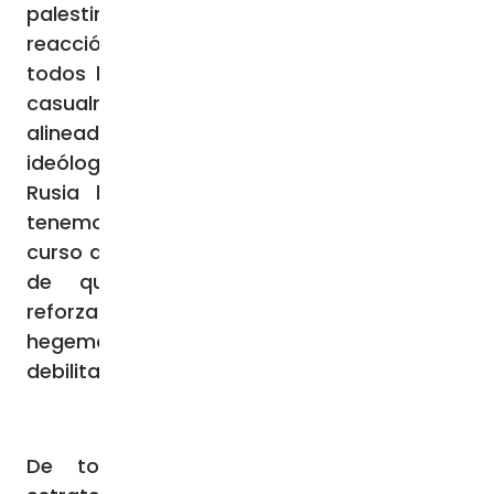
palestinos. Por lo tanto, hay que esperar la
reacción de Irán, Turquía, Arabia Saudita,
todos los Estados del Golfo y Egipto, que
casualmente están todos más o menos
alineados con Rusia. Por eso, concluye el
ideólogo, «en el conflicto palestino-israelí a
Rusia le resulta difícil elegir un bando,
tenemos que prestar mucha atención al
curso de los acontecimientos», conscientes
de que «la multipolaridad se está
reforzando, mientras que la intensidad de la
hegemonía del Occidente colectivo se
debilita”.
De todos modos, más allá de las