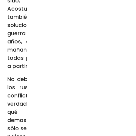
sitio, no sin cierta satisfacción.
Acostumbrarse a la guerra significa
también darse cuenta de que no habrá
soluciones rápidas de los conflictos, que la
guerra nos acompañará durante muchos
años, aseguran los rusos: «no terminará
mañana, ni siquiera dentro de un año… en
todas partes los hombres están peleando,
a partir de ahora será siempre así».
No debería sorprender el descaro con que
los rusos se jactan cada vez más del
conflicto global, del que se sienten los
verdaderos inspiradores: ya no hay nada de
qué avergonzarse, se ha llegado
demasiado lejos. En este momento Rusia
sólo se comunica con un pequeño grupo de