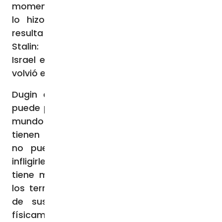
momento más difícil, mientras que Israel no
lo hizo». En su opinión, «ahora también
resulta más comprensible la lógica de
Stalin: estuvo a favor de Israel mientras
Israel estuvo a nuestro lado, y después se
volvió en contra».
Dugin advierte que la escalada en Israel
puede provocar una reacción colectiva del
mundo árabe, porque «los palestinos no
tienen ninguna posibilidad en esta guerra,
no pueden destruir a Israel, ni siquiera
infligirle una derrota». Pero Israel tampoco
tiene muchas esperanzas de reconquistar
los territorios palestinos que están dentro
de sus fronteras, ni puede exterminar
físicamente a todos los ciudadanos