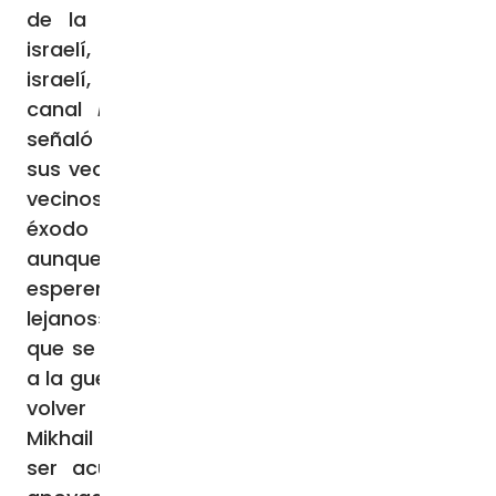
de la escalada del conflicto palestino-
israelí, añadiendo que «soy judío, pero no
israelí, no apoyo a Israel». La directora del
canal
Russia Today
, Margarita Simonián,
señaló que “un país que no hace la guerra a
sus vecinos, está haciendo la guerra a sus
vecinos; ahora tenemos que esperar el
éxodo de los pacifistas rusos de Israel…
aunque en realidad es mejor que no lo
esperemos, que se vayan a países aún más
lejanos». Se refiere a los numerosos rusos
que se han refugiado en Israel y se oponen
a la guerra en Ucrania, y que ahora intentan
volver a su país, como el multimillonario
Mikhail Friedman del Alfa-Bank, que podría
ser acusado de alta traición por haber