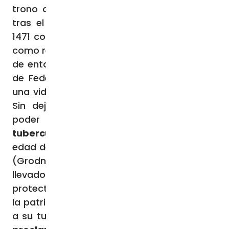
trono de
Hungría
, pero tuvo que retirarse
tras el fracaso de la campaña militar de
1471 contra
Matías Corvino
, ya reconocido
como rey legítimo (de 1458 a 1490). A partir
de entonces, se negó a casarse con la hija
de Federico III de Habsburgo y eligió llevar
una vida ascética de penitencia y soledad.
Sin dejarse vencer por la seducción del
poder y el lujo, Casimiro
murió de
tuberculosis el 4 de marzo de 1484
, a la
edad de 26 años, en el castillo de Gardinas
(Grodno) en Lituania. Sus restos fueron
llevados a la Catedral de Vilna y su fama de
protector en las batallas y de defensor de
la patria lituana iniciaron una peregrinación
a su tumba. Ya en 1520,
el Papa León X lo