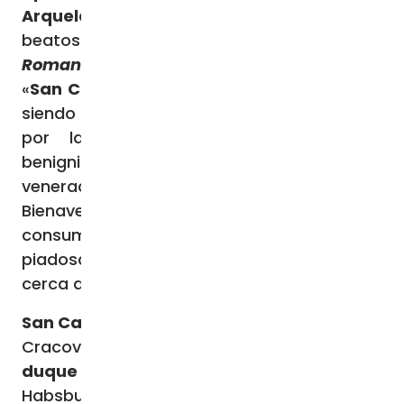
Arquelao
, entre las de otros santos y
beatos. Como recuerda el
Martirologio
Romano
sobre uno de los santos del día:
«
San Casimiro
, hijo del rey de Polonia, que,
siendo príncipe, destacó por el celo en la fe,
por la castidad y la penitencia, la
benignidad hacia los pobres y la devota
veneración a la Eucaristía y a la
Bienaventurada Virgen María, y, aún joven,
consumido por la tuberculosis, descansó
piadosamente en la ciudad de Grodno,
cerca de Vilna, en Lituania (1484)».
San Casimiro
nació en 1458 en el castillo de
Cracovia. Fue
hijo del rey de Polonia y gran
duque de Lituania
Casimiro IV e Isabel de
Habsburgo. A los 13 años fue aspirante al