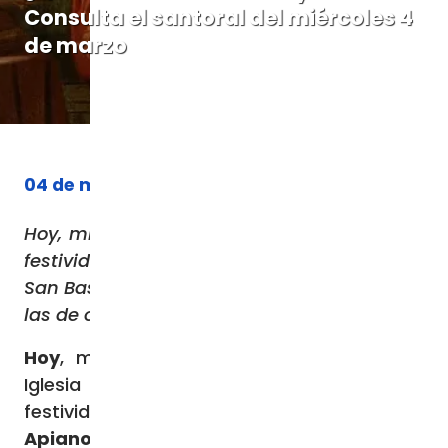
Consulta el santoral del miércoles 4
de marzo
04 de marzo de 2026
Hoy, miércoles 4 de marzo, se celebran las
festividades de San Casimiro, San Apiano,
San Basino, San Focio y San Arquelao, entre
las de otros santos y beatos
Hoy
, miércoles
4 de marzo de 2026
, la
Iglesia católica celebra en su
santoral
las
festividades de
San Casimiro
,
San
Apiano
,
San Basino
,
San Focio
y
San