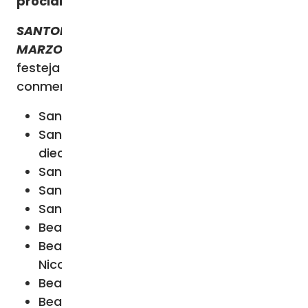
proclamó santo
.
SANTORAL COMPLETO DE HOY, 4 DE
MARZO
El santoral de hoy, 4 de marzo
,
festeja las siguientes
onomásticas
,
conmemoraciones y memorias de santos:
San Casimiro
Santos Focio, Arquelao, Quirino y otros
diecisiete de Nicomedia
San Basino
San Apiano
San Pedro, abad
Beato Umberto de Saboya
Beatos Cristóbal Bales, Alejandro Blake y
Nicolás Horner
Beata Plácida (Eulalia) Viel
Beato Juan Antonio Farina