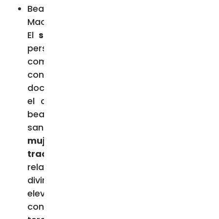
Beatos Miecislao Bohatkiewick, Ladislao
Mackowiak y Estanislao Pyrtek
El
santoral católico
es el conjunto de
personas reconocidas por la Iglesia
como santos o beatos en una fecha
concreta. El
Martirologio Romano
es el
documento que nombra y distribuye en
el calendario los casi 7.000 santos y
beatos reconocidos por la Iglesia. Los
santos y santas son
hombres y
mujeres destacados en las diversas
tradiciones religiosas
por sus
relaciones especiales con las
divinidades o por una particular
elevación ética. Mientras que la
consideración de beato constituye el