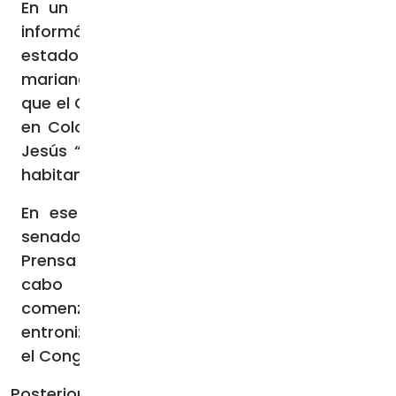
En un mensaje enviado a ACI Prensa, se
informó que desde el 13 de mayo se ha
estado rezando mensualmente la oración
mariana en el Parlamento para rogar a Dios
que el Corazón Inmaculado de María triunfe
en Colombia y que el Sagrado Corazón de
Jesús “siga reinando en cada uno” de sus
habitantes.
En ese sentido, la oficina de prensa del
senador Mauricio Giraldo indicó a ACI
Prensa que este 13 de octubre se llevará a
cabo una ceremonia especial, que
comenzará a las 10 a.m., “con la
entronización de la imagen de la Virgen en
el Congreso”.
Posteriormente, se le rendirán los honores a la