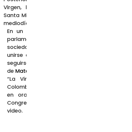
Virgen, luego seguirá la celebración de la
Santa Misa y finalmente el rezo del Rosario al
mediodía.
En un video difundido en redes sociales,
parlamentarios y representantes de la
sociedad colombiana invitaron a los fieles a
unirse a la jornada de oración, que podrá
seguirse en directo a través del canal
de
Mater Fátima Internacional
.
“La Virgen quiere obrar un milagro en
Colombia. Por eso te pedimos que te unas
en oración a Ella desde acá, desde el
Congreso de la República”, afirman en el
video.