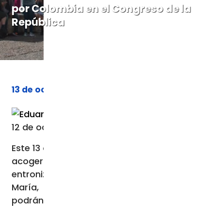
por Colombia en el Congreso de la
República
13 de octubre de 2023
Por
Eduardo Berdejo
12 de octubre de 2023 / 04:59 PM
Este 13 de octubre el Congreso de Colombia
acogerá el rezo del Santo Rosario y la
entronización de la imagen de la Virgen
María, una ceremonia a la que los fieles
podrán sumarse de manera virtual.