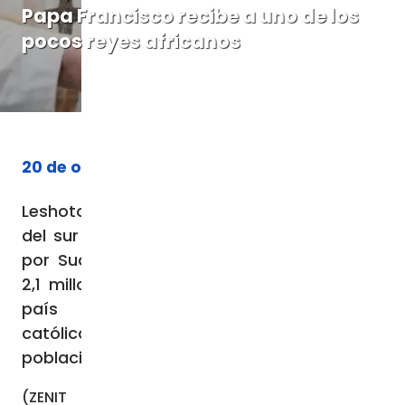
Papa Francisco recibe a uno de los
pocos reyes africanos
20 de octubre de 2023
Leshoto es una monarquía parlamentaria
del sur de África, completamente rodeada
por Sudáfrica, con una población de unos
2,1 millones de habitantes. Se trata de un
país fundamentalmente agrícola. Los
católicos del país suponen el 45% de la
población.
(ZENIT Noticias / Ciudad del Vaticano,