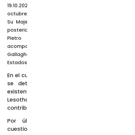
19.10.2023).- Por la mañana del miércoles 18 de
octubre, el Papa Francisco recibió en Audiencia a
Su Majestad, el Rey de Lesoto, Letsie III, quien
posteriormente se ha reunido con el Cardenal
Pietro Parolin, Secretario de Estado,
acompañado por el Arzobispo Paul Richard
Gallagher, Secretario para las Relaciones con los
Estados y las Organizaciones Internacionales.
En el curso de las cordiales conversaciones,
se detuvieron en las buenas relaciones
existentes entre la Santa Sede y el Reino de
Lesotho, destacando la importante
contribución de la Iglesia local.
Por último, no faltaron referencias a
cuestiones internacionales de interés