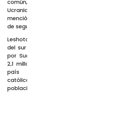
común, en particular los conflictos de
Ucrania y Tierra Santa, así como alguna
mención a la situación política, climática y
de seguridad en la región del África Austral.
Leshoto es una monarquía parlamentaria
del sur de África, completamente rodeada
por Sudáfrica, con una población de unos
2,1 millones de habitantes. Se trata de un
país fundamentalmente agrícola. Los
católicos del país suponen el 45% de la
población.