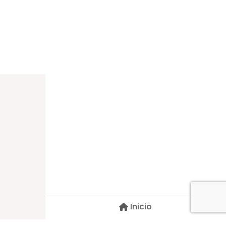
Dirección
Carlos Palacios #527, Bulnes
Región de Ñuble, Chile
Inicio
Contacto