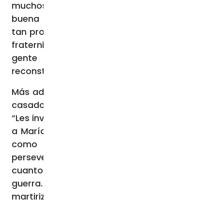
muchos niños” e invitó a las personas de
buena voluntad “a ayudar a este pueblo
tan probado, contribuyendo con espíritu de
fraternidad a aliviar el sufrimiento de la
gente y a sostener la necesaria
reconstrucción”.
Más adelante, al dirigirse al grupo de recién
casados presentes en la audiencia, indicó:
“Les invito a llevar de nuevo su pensamiento
a María, invocada en este mes de octubre
como Reina del Rosario. Por favor,
perseveren juntos con ella en la oración por
cuantos sufren el hambre, la injusticia y la
guerra. En especial por la querida y
martirizada Ucrania”.