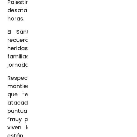
Palestina”, en referencia a la guerra
desatada en Tierra Santa en las últimas
horas.
El Santo Padre ha tenido palabras de
recuerdo para “las personas fallecidas y
heridas” y ha pedido oraciones “por sus
familias que han visto transformar una
jornada de fiesta en un día de luto”.
Respecto del conflicto armado que se
mantiene en la zona, el Papa ha señalado
que “es un derecho de quien ha sido
atacado, defenderse”, pero ha
puntualizado a renglón seguido que está
“muy preocupado por el asedio total que
viven los palestinos en Gaza donde se
están produciendo muchas víctimas