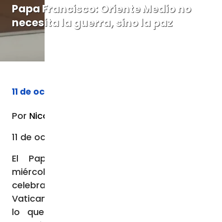
Papa Francisco: Oriente Medio no
necesita la guerra, sino la paz
11 de octubre de 2023
Por
Nicolás de Cárdenas
11 de octubre de 2023 / 04:26 AM
El Papa Francisco ha señalado este
miércoles, durante la Audiencia General
celebrada en la plaza de San Pedro en el
Vaticano que sigue “con dolor y aprensión
lo que está sucediendo en Israel y en