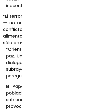
inocentes”.
“El terrorismo, el extremismo, —ha proseguido
— no nos ayuda a encontrar una solución al
conflicto entre israelíes y palestinos, sino que
alimenta el odio, la violencia, la venganza y
sólo provoca sufrimiento en unos y otros”.
“Oriente Medio no necesita la guerra, sino la
paz. Una paz construida sobre la justicia, el
diálogo y el valor de la fraternidad”, ha
subrayado el Papa durante su saludo a los
peregrinos de lengua italiana.
El Papa Francisco también recordó “las
poblaciones de Afganistán que están
sufriendo tras el terremoto que ha
provocado miles de víctimas, entre ellas