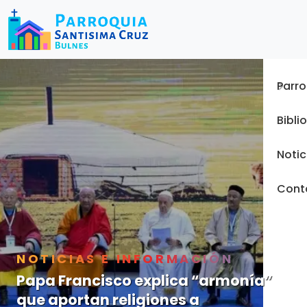
Menu
Inicio
Parro
Bibli
Notic
Cont
NOTICIAS E INFORMACIÓN
Papa Francisco explica “armonía”
que aportan religiones a