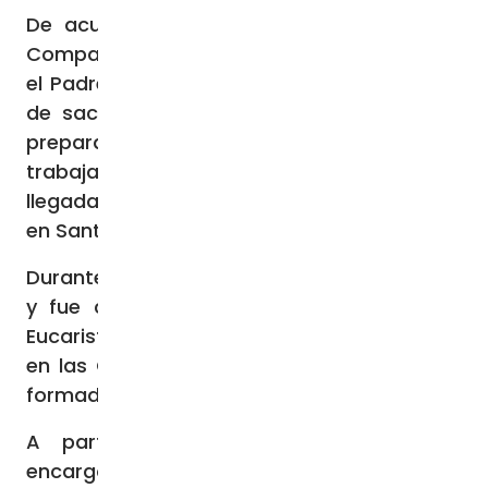
De acuerdo a lo dado a conocer por la
Compañía de Jesús, recordando esos años
el Padre Jorge decía que, dada la escasez
de sacerdotes en la Arquidiócesis, lo que
preparaba en las diversas áreas donde
trabajaba tenía una repercusión y una
llegada que difícilmente se habría logrado
en Santiago.
Durante esos años dio Ejercicios Espirituales
y fue capellán para la celebración de la
Eucaristía de religiosas. También colaboró
en las CVX y apoyó los grupos ignacianos
formados por el Padre Héctor Mercieca SJ.
A partir de 2008 comenzó a recibir
encargos de la Arquidiócesis relacionados