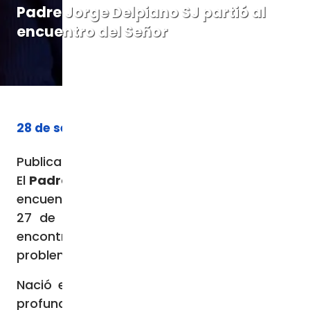
Padre Jorge Delpiano SJ partió al
encuentro del Señor
28 de septiembre de 2023
Publicado el:
28 septiembre, 2023
El
Padre Jorge Delpiano del Río
SJ
partió al
encuentro del Señor la noche del miércoles
27 de septiembre en Santiago, donde se
encontraba desde 2020 debido a sus
problemas de salud.
Nació el 8 de julio de 1942 en una familia
profundamente católica, donde ya Dios