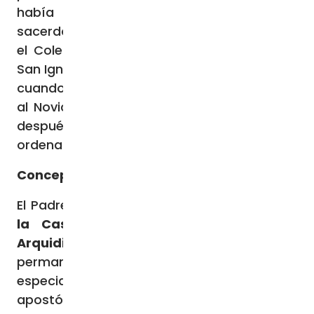
había suscitado otras vocaciones al
sacerdocio y a la vida religiosa. Estudió en
el Colegio Montessori, luego en el Colegio
San Ignacio y fue el primero de abril de 1959,
cuando tenía 16 años de edad, que ingresó
al Noviciado en Padre Hurtado. Doce años
después, el 18 de diciembre de 1971 fue
ordenado sacerdote.
Concepción
El Padre Jorge Delpiano SJ
llegó en 2006 a
la Casa San Francisco Javier de la
Arquidiócesis de Concepción
, donde
permaneció hasta 2019. Este tiempo fue
especialmente fecundo y feliz en su vida
apostólica.