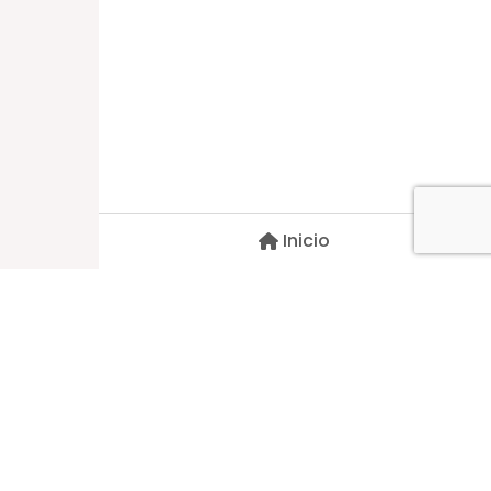
Dirección
Carlos Palacios #527, Bulnes
Región de Ñuble, Chile
Inicio
Contacto
pscblarqui@gmail.com
Síguenos