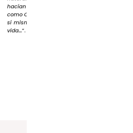
hacían imposible…Al fin se ha hecho pobre
como Cristo… que nada ha constituido para
sí mismo y que mira a Dios para definir su
vida…
”. A.M.D.G.