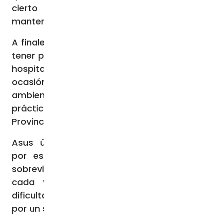
cierto tiempo se enviaban cartas,
manteniendo así un contacto permanente.
A finales de 2018 el Padre Jorge comenzó a
tener problemas serios de salud y debió ser
hospitalizado en Santiago en más de una
ocasión. Finalmente, debió dejar el querido
ambiente eclesial de Concepción e ir a vivir
prácticamente a la Enfermería de la
Provincia a partir de 2020.
Asus últimos años estuvieron marcados
por esos problemas de salud y si bien
sobrevivió al covid-19, fue debilitándose
cada vez más, afectado no sólo por
dificultades pulmonares, sino que también
por un serio deterioro de la vista.