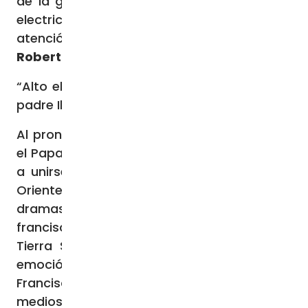
de la gente de Gaza sin vivienda, comida,
electricidad, agua. Veinte mil enfermos sin
atención»
Roberto Cetera – Ciudad del Vaticano
“Alto el fuego… Nosotros también, como el
padre Ibrahim, decimos alto el fuego”
Al pronunciarse ayer a la hora del Ángelus,
el Papa invitó a los fieles de todo el mundo
a unirse al llamamiento a la tregua en un
Oriente Medio que vive uno de sus peores
dramas. Al padre Ibrahim Faltas, vicario
franciscano egipcio de la Custodia de
Tierra Santa en Jerusalén, le embarga la
emoción. No sólo por ser citado por
Francisco, sino porque – como explica a los
medios vaticanos – «sólo él, sólo el Santo