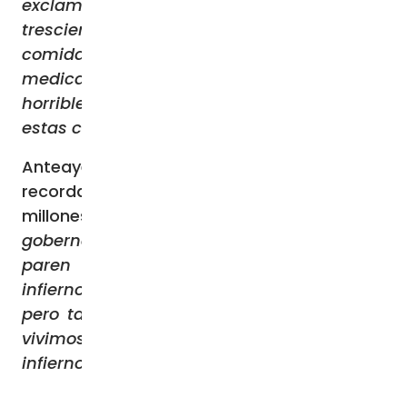
exclamó el padre Faltas. «Dos millones y
trescientas personas viven en Gaza, sin
comida, sin electricidad, sin agua,
medicamentos, ¡nada! La situación es
horrible. Pero, ¿quién escucha? ¿Quién ve
estas cosas?».
Anteayer, insistió el franciscano,
recordando las manifestaciones callejeras,
millones de personas
«pidieron a sus
gobernantes que paren este fuego, que
paren este infierno. ¡Es realmente un
infierno! La gente de Gaza vive un infierno,
pero también nosotros, toda Tierra Santa,
vivimos un momento muy, muy difícil. Un
infierno para todos».