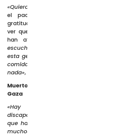
«Quiero dar las gracias al Santo Padre»
, dijo
el padre Ibrahim desde Jerusalén. La
gratitud va acompañada de amargura al
ver que otros «poderosos de la tierra» no
han atendido este clamor.
«Nadie ha
escuchado, nadie oye las necesidades de
esta gente de Gaza que está sin casa, sin
comida, sin electricidad, sin agua, sin
nada»
, dijo el padre Faltas.
Muertos, heridos y casas destruidas en
Gaza
«Hay niños muertos, mujeres,
discapacitados, más de diez mil personas
que han muerto en veinticuatro días. Hay
muchos niños, muchas mujeres bajo las