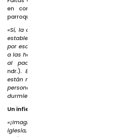
Faltas aprovechó la ocasión para ponerse
en contacto con sus hermanos de la
parroquia de la Sagrada Familia en Gaza.
«Sí, la comunicación ha vuelto, pero no es
estable»
, explicó.
«He hecho todo lo posible
por escuchar a la hermana Nabila Saleh y
a las hermanas del Santo Rosario, también
al padre Iusuf Asad
(el vice párroco,
ndr.).
Están allí con estas personas que
están muy enfermas. Hay casi setecientas
personas alojadas en su parroquia,
durmiendo allí, comiendo allí, viviendo allí».
Un infierno para todos
«¡Imagínense setecientas personas en una
iglesia, mientras toda Gaza está sitiada!»,