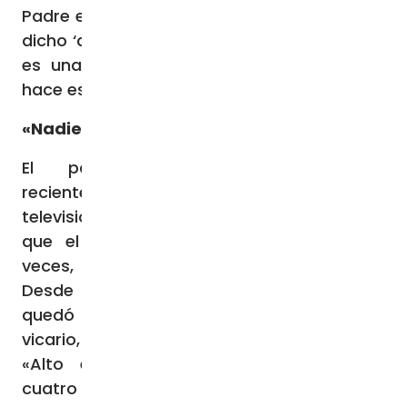
Padre entre los poderosos de esta tierra ha
dicho ‘alto el fuego’, ha dicho que la guerra
es una derrota para todos. Sólo el Papa
hace estos llamamientos…».
«Nadie escucha…»
El padre Faltas había hablado
recientemente en el programa dominical de
televisión
A Sua Immagine
, de la RAI, del
que el Papa, como ha aludido muchas
veces, es uno de los telespectadores.
Desde la pantalla del televisor, Francisco
quedó impactado por las palabras del
vicario, que compartió en mundovisión.
«Alto el fuego», repitió ayer Francisco
cuatro veces.