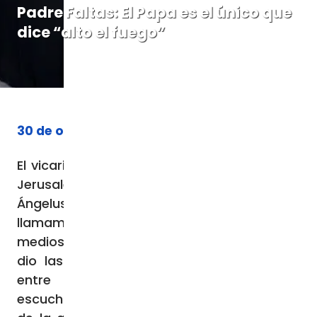
Padre Faltas: El Papa es el único que
dice “alto el fuego”
30 de octubre de 2023
El vicario de la Custodia de Tierra Santa en
Jerusalén fue citado ayer a la hora del
Ángelus por el Papa, que invitó a unirse a su
llamamiento a silenciar las armas. Ante los
medios vaticanos, el padre Ibrahim Faltas
dio las gracias al Pontífice y dijo: «Nadie
entre los poderosos de la tierra ha
escuchado, nadie escucha las necesidades