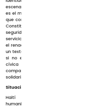
identidad nacional”. Frente a este
escenario, los obispos insistieron en que “no
es el momento adecuado para un proceso
que conduzca a la adopción de una nueva
Constitución. La prioridad actual es la
seguridad, la paz y una gobernanza al
servicio del bien del pueblo”. Afirmaron que
el renacimiento de la nación “no vendrá de
un texto, por muy bien redactado que esté,
si no está sostenido por una conciencia
cívica renovada, una exigencia moral
compartida y una cultura del diálogo y la
solidaridad”.
Situación en Haití
Haití atraviesa una profunda crisis
humanitaria caracterizada por altos niveles