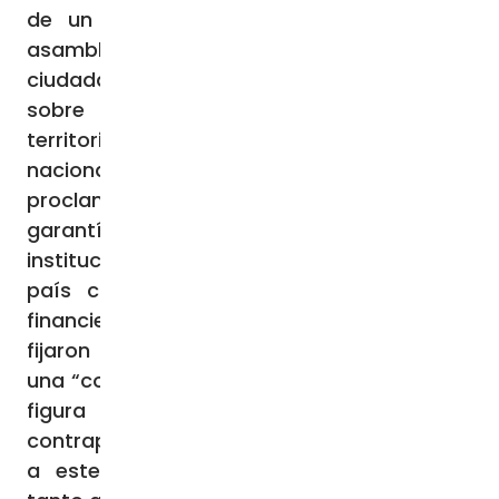
de un “proceso poco inclusivo, sin una
asamblea constituyente electa ni debate
ciudadano real”. Asimismo, advirtieron
sobre la “ambigüedad en el modelo
territorial, con riesgos de fragmentación
nacional”, los “derechos sociales
proclamados sin mecanismos claros de
garantía y exigibilidad” y una estructura
institucional “demasiado compleja para un
país con capacidades administrativas y
financieras limitadas”. Los obispos también
fijaron su atención en lo que consideraron
una “concentración excesiva de poder en la
figura presidencial, debilitando los
contrapesos legislativos y judiciales”. Frente
a este panorama, los obispos llamaron