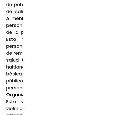
de pobreza, hambre y escasez de servicios
de salud.
Según el Programa Mundial de
Alimentos de la ONU
, 5,7 millones de
personas, que equivale a más de la mitad
de la población, “padecen hambre aguda.
Esto incluye a más de 2 millones de
personas que padecen niveles de hambre
de ‘emergencia’”. Asimismo, el acceso a la
salud también es crítico: el 40 % de los
haitianos no puede recibir atención médica
básica, mientras que los hospitales
públicos sufren una escasez severa de
personal e insumos,
de acuerdo con la
Organización Panamericana de la Salud
.
Esta situación se ve agravada por la
violencia generalizada ejercida por pandillas