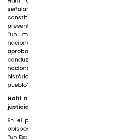
Haití (CEH) el 23 de julio, los obispos
señalaron que el anteproyecto
constitucional de 2025, recientemente
presentado por las autoridades, representa
“un momento significativo” en la vida
nacional. No obstante, indicaron que su
aprobación “requiere un amplio debate que
conduzca a un verdadero consenso
nacional, teniendo en cuenta la realidad
histórica, cultural y social de nuestro
pueblo”.
Haití no garantiza “ni la seguridad, ni la
justicia”
En el pronunciamiento firmado por los 12
obispos del país, se denuncia que la isla es
“un Estado fallido que ya no garantiza ni la