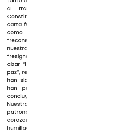
tanto a las autoridades como a la sociedad
a trabajar por construir “no una
Constitución de ruptura unilateral, sino una
carta fundacional de un futuro común”, así
como a comprometerse a la
“reconstrucción moral y estructural de
nuestra sociedad”. Pidieron rechazar la
“resignación, la venganza y la anarquía” y
alzar “la voz por la verdad, la justicia y la
paz”, recordando que “demasiadas familias
han sido destruidas. Demasiados jóvenes
han perdido la esperanza”. El mensaje
concluye con una plegaria al Señor y a
Nuestra Señora del Perpetuo Socorro,
patrona de Haití, para que “toque los
corazones endurecidos, levante a los
humillados, bendiga a los constructores de