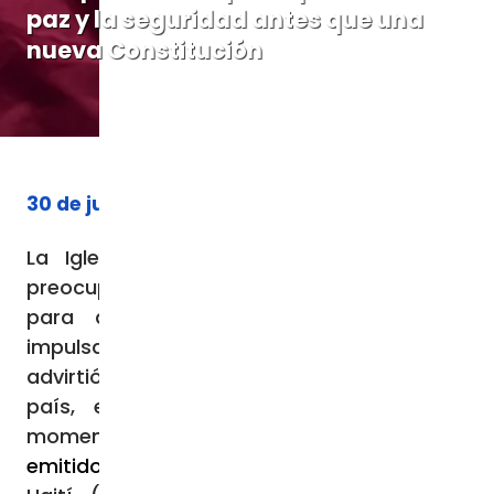
paz y la seguridad antes que una
nueva Constitución
30 de julio de 2025
La Iglesia Católica en Haití expresó su
preocupación por el proceso de reforma
para adoptar una nueva Constitución
impulsado por el gobierno de transición, y
advirtió que, ante la crisis que atraviesa el
país, este paso “debe hacerse en un
momento oportuno”. En un
mensaje
emitido
por la Conferencia Episcopal de