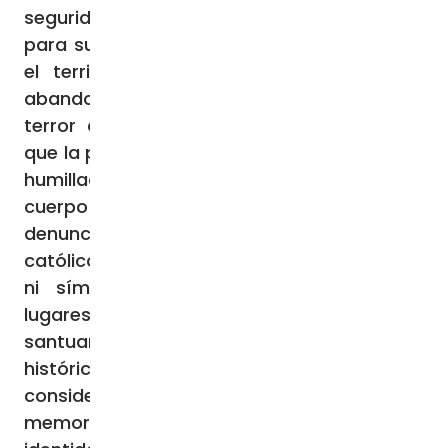
seguridad, ni la justicia, ni lo mínimo vital
para su pueblo”. Los obispos alertaron que
el territorio se encuentra “fragmentado,
abandonado a la ley de las armas y al
terror de las bandas armadas”, mientras
que la población está “en fuga, desplazada,
humillada, empobrecida, herida en su
cuerpo y en su alma”. Asimismo,
denunciaron la inseguridad que viven los
católicos en el país, en donde “ningún lugar
ni símbolo es respetado: se profanan
lugares de culto, se violan y saquean
santuarios, se vandaliza el patrimonio
histórico y cultural del país, se incendia sin
consideración por su valor como signo de
memoria colectiva, fe compartida e