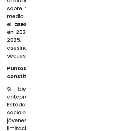
armadas, que han ampliado su control
sobre territorios estratégicos del país, en
medio de un vacío de poder tras
el
asesinato del presidente Jovenel Moïse
en 2021. Entre octubre de 2024 y junio de
2025, más de mil personas fueron
asesinadas y más de seiscientas
secuestradas,
según la ONU
.
Puntos importantes del proyecto
constitucional
Si bien reconocieron avances en el
anteproyecto, como la “modernización del
Estado”, el “reconocimiento de derechos
sociales” o “la participación de mujeres y
jóvenes”, los obispos señalaron algunas
limitaciones. Alertaron que puede tratarse