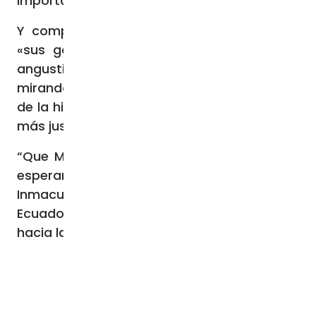
importar su credo o su partido”.
Y comparten con todos los ecuatorianos
«sus gozos y esperanzas, sus tristezas y
angustias», convencidos de que sólo
mirando hacia lo alto y entrando en el barro
de la historia, “podremos lograr un Ecuador
más justo, libre y equitativo”.
“Que María, Madre de la confianza y de la
esperanza, en su advocación del
Inmaculado Corazón de María, Patrona del
Ecuador, nos acompañe en este camino
hacia la unidad, la justicia y la paz”