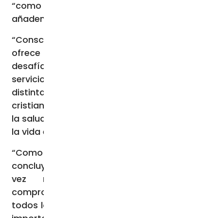
“como creyentes en Cristo”, los obispos
añaden:
“Conscientes de que la fe en Dios no nos
ofrece soluciones mágicas, pero sí nos
desafía a poner nuestros talentos al
servicio de los más necesitados en las
distintas áreas donde el aporte de la fe
cristiana es innegable como la educación,
la salud, la asistencia social, y la defensa de
la vida en todas sus expresiones”
“Como obispos de la Iglesia Católica –
concluyen su comunicado –queremos, una
vez más, ratificar nuestro firme
compromiso de seguir caminando junto a
todos los que buscan un Ecuador mejor, sin