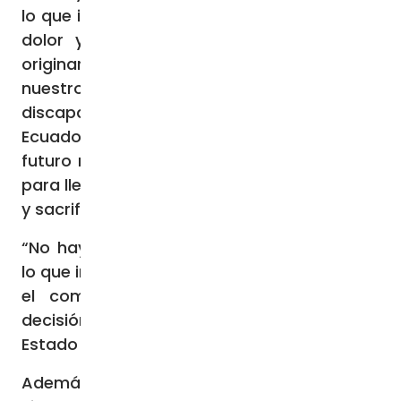
lo que importa es la Patria, expresada en el
dolor y sufrimiento de nuestros pueblos
originarios, de nuestros niños y jóvenes, de
nuestros ancianos y personas con
discapacidad, de quiénes han dejado el
Ecuador buscando en otros países un
futuro mejor, y de quiénes luchan cada día
para llevar el pan a sus mesas con esfuerzo
y sacrificio”, escriben los obispos.
“No hay ni vencedores ni vencidos cuando
lo que importa es la persona y su dignidad y
el compromiso de defenderla en cada
decisión y acción por encima del capital del
Estado o de cualquier estructura o sistema”
Además, los obispos piden a quienes han