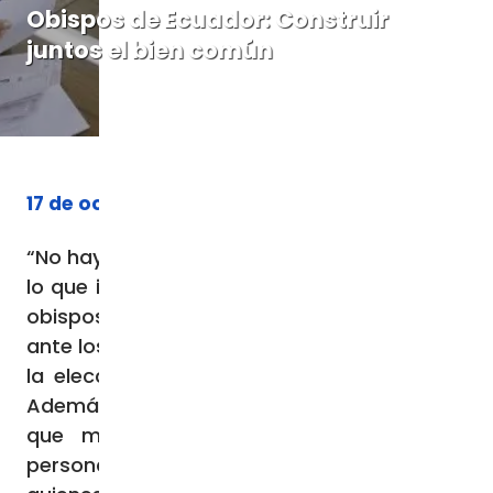
Obispos de Ecuador: Construir
juntos el bien común
17 de octubre de 2023
“No hay ni ganadores ni perdedores cuando
lo que importa es la Patria”. Lo escriben los
obispos ecuatorianos en un comunicado
ante los resultados de la segunda vuelta de
la elección presidencial del 15 de octubre.
Además, piden a quienes han sido elegidos
que miren “más allá de sus intereses
personales y partidistas”, e invitan a