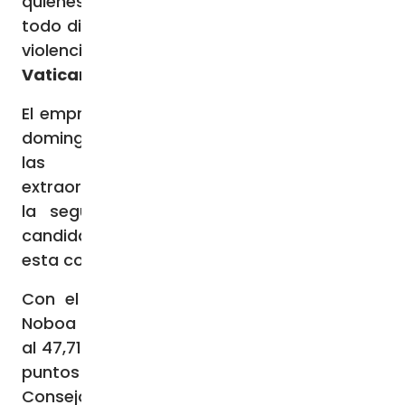
quienes no han sido elegidos, a alejarse de
todo discurso que promueva la división y la
violencia
Vatican News
El empresario Daniel Noboa se proclamó el
domingo 15 de octubre como el ganador de
las elecciones presidenciales
extraordinarias de Ecuador al imponerse en
la segunda vuelta a Luisa González, la
candidata presidencial del correísmo para
esta contienda.
Con el 90,23 % de los votos escrutados,
Noboa obtuvo el 52,29 % de los votos frente
al 47,71 % de González. Una ventaja de 4,58
puntos porcentuales que la presidenta del
Consejo Nacional Electoral (CNE), Diana