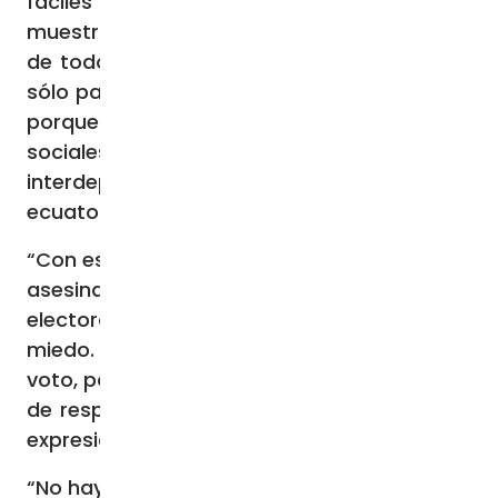
fáciles propuestas por los populismos se
muestran atrayentes […] la participación
de todos es una exigencia fundamental no
sólo para alcanzar objetivos comunes, Sino
porque responde a lo que somos: seres
sociales, irrepetibles y al mismo tiempo
interdependientes». Los obispos
ecuatorianos añaden textualmente:
“Con estupor hemos visto como la violencia
asesina empañó de sangre este proceso
electoral pero hoy el Ecuador ha vencido el
miedo. Las urnas se han cerrado. En cada
voto, por uno u otro candidato, hay un acto
de responsabilidad política y sobre todo la
expresión de un sueño”
“No hay ni ganadores ni perdedores cuando