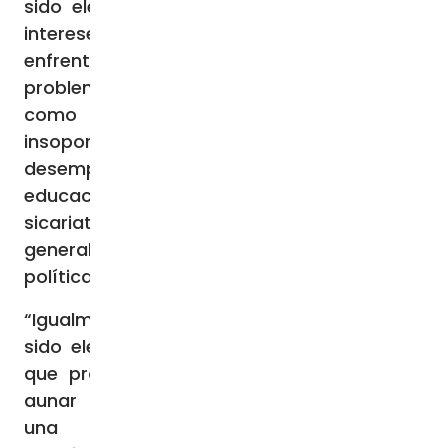
sido elegidos que miren “más allá de sus
intereses personales y partidistas”, que
enfrenten “con audacia los grandes
problemas” que tienen los ecuatorianos,
como son “la pobreza estructural, la
insoportable inseguridad, el creciente
desempleo, la falta urgente de salud y
educación, el acecho del narcotráfico, el
sicariato, la corrupción pública
generalizada, la mentira como estrategia
política”, entre otros. Y añaden:
“Igualmente, invitamos a quienes no han
sido elegidos, a alejarse de todo discurso
que promueva la división y la violencia y
aunar sus mejores esfuerzos para lograr
una gobernabilidad que encuentre