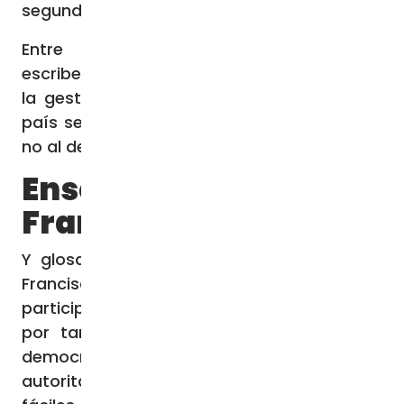
segunda vuelta de la elección presidencial.
Entre otros conceptos, los prelados
escriben que “la democracia garantiza que
la gestión del presente y del futuro de un
país sea sometido a la voluntad popular y
no al deseo egolátrico de unos pocos”.
Enseñanzas del Papa
Francisco
Y glosando algunas expresiones del Papa
Francisco escriben que “requiere la
participación y la implicación de todos y,
por tanto, exige esfuerzo y paciencia; la
democracia es compleja, mientras el
autoritarismo es expeditivo y las promesas