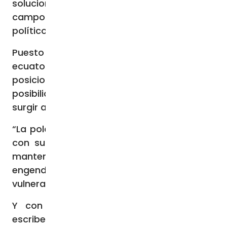
soluciones adecuadas, desde los diferentes
campos del quehacer nacional en lo social,
político, económico, religioso y cultural”
Puesto que, como escriben los obispos
ecuatorianos, “la polarización de las
posiciones ideológicas es una renuncia a la
posibilidad de «caminar juntos» y de hacer
surgir algo verdaderamente nuevo.
“La polarización sólo agudiza los conflictos
con su inevitable consecuencia que es el
mantenimiento de un status quo que
engendra inequidad y que olvida a los más
vulnerables”
Y con las palabras del Papa Francisco
escriben: «El remedio a esto no está en la