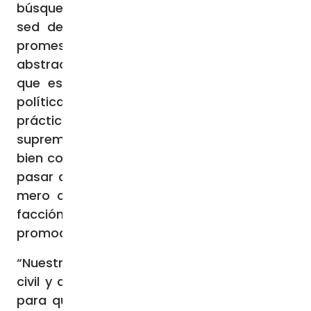
búsqueda obsesiva de popularidad, en la
sed de visibilidad, en la proclamación de
promesas imposibles o en la adhesión a
abstractas colonizaciones ideológicas, sino
que está en la buena política. Porque la
política es algo bueno y así debe ser en la
práctica, en cuanto responsabilidad
suprema del ciudadano, en cuanto arte del
bien común […] Ayudémonos, en cambio, a
pasar del partidismo a la participación; del
mero compromiso por sostener la propia
facción a implicarse activamente por la
promoción de todos».
“Nuestro llamado entonces a la sociedad
civil y a sus organizaciones e instituciones,
para que no nos contentemos con el solo