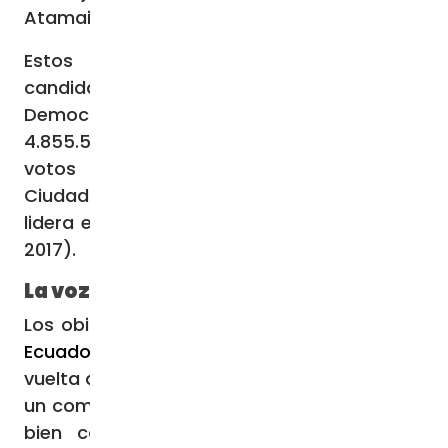
Atamaint, declaró como irreversible.
Estos porcentajes significan que el
candidato de la alianza Acción
Democrática Nacional (ADN) logró
4.855.586 sufragios contra los 4.429.850
votos de la candidata de Revolución
Ciudadana, el movimiento político que
lidera el expresidente Rafael Correa (2007-
2017).
La voz de la Iglesia
Los obispos de la
Conferencia Episcopal de
Ecuador
, ante los resultados de la segunda
vuelta de la elección presidencial publicaron
un comunicado titulado “Construir juntos el
bien común” tras los resultados de la