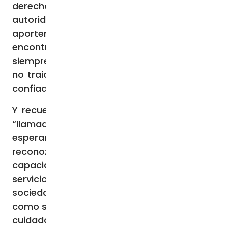
derecho y deber de elegir a nuestras
autoridades, sino también para que
aportemos con lo mejor de cada uno para
encontrar soluciones y que de manera
siempre propositiva sepamos exigirles que
no traicionen a este pueblo que hoy les ha
confiado su destino”
Y recuerdan que, como ciudadanos, están
“llamados a mirar el presente y futuro con
esperanza y confianza”, de tal modo que
reconozcan, valoren y desarrollen “las
capacidades” que tienen y las pongan “al
servicio de las grandes causas de la
sociedad, especialmente las de la juventud,
como son la paz, la justicia, el desarrollo y el
cuidado de la casa común”. Además,