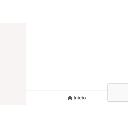
Dirección
Carlos Palacios #527, Bulnes
Región de Ñuble, Chile
Inicio
Contacto
pscblarqui@gmail.com