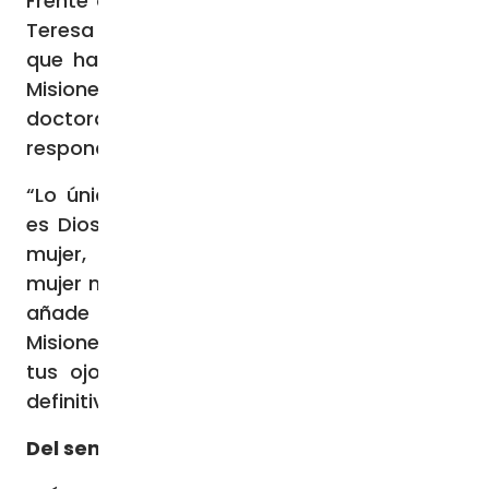
Frente a
recientes críticas
contra la Madre
Teresa de Calcuta en España, el P. Amorós,
que ha visitado decenas de casas de las
Misioneras de la Caridad y realizó su tesis
doctoral sobre la santa de origen albanés,
responde:
“Lo único que puedo decir es ¡qué grande
es Dios! ¡Qué maravilla ha hecho con esta
mujer, esta santa, que algunos llaman la
mujer más poderosa del siglo XX!”, a lo que
añade una invitación: “Ve lo que hacen las
Misioneras de la Caridad. Simplemente, con
tus ojos. Con eso vas a tener la prueba
definitiva”.
Del seminario a Uruguay