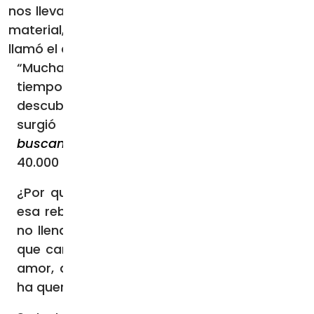
nos lleva a evangelizar no sólo todo el mundo
material, sino también lo que Benedicto XVI
llamó el continente digital”.
“Mucha gente está pasando ahí mucho
tiempo. ¿Cómo hacer para que puedan
descubrir a Jesucristo?”, se preguntó. Y así
surgió en 2020 el canal de YouTube
Se
buscan rebeldes
, que cuenta con más de
40.000 suscriptores.
¿Por qué rebeldes? Para “traer al siglo XXI
esa rebeldía frente a lo mundano, a lo que
no llena, para seguir a Jesucristo, que es el
que cambió el mundo con la revolución del
amor, del servicio, y a Dios Padre, que nos
ha querido abrir las puertas del cielo”.