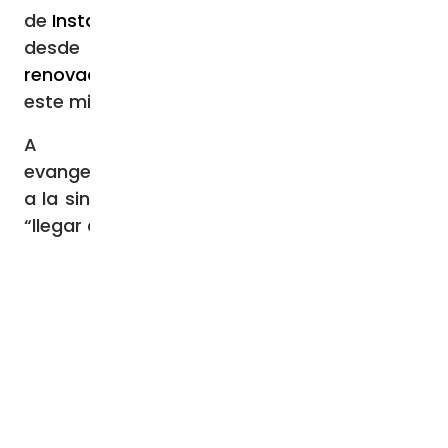
de
Instagram
,
WhatsApp
,
Facebook
,
Spotify
y,
desde hace unos días, a través de
un
renovado sitio web
. También colabora con
este mismo título en
Radio María España
.
A su entender, “la
evangelización
online
puede ayudar mucho
a la sinodalidad en la Iglesia”, pues permite
“llegar a muchísimas personas”.