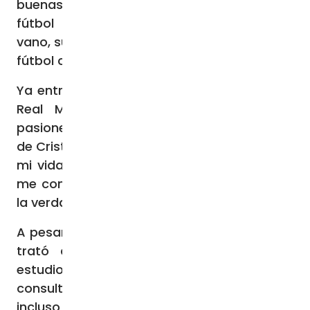
buenas para mí es ver un buen partido de
fútbol en el Bernabéu”, recuerda. No en
vano, su infancia está cuajada de tardes de
fútbol con su abuelo, sus tíos y sus primos.
Ya entrado en la adolescencia, y aunque el
Real Madrid sigue siendo una de sus
pasiones, comenzó un mayor seguimiento
de Cristo: “Poco a poco, entró Jesucristo en
mi vida, sobre todo a los 15 años, cuando
me convertí y le descubrí como el camino,
la verdad y la vida”, detalla.
A pesar de sentir la vocación al sacerdocio,
trató de acallarla y continuó con sus
estudios de Empresariales. Trabajó en una
consultora, en una compañía financiera e
incluso fundó una empresa de moda.