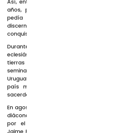
Así, entró en el seminario en 2013, a los 27
años, porque “ya veía que el Señor me
pedía ser sacerdote y después de
discernirlo, de rezarlo mucho, el Señor te
conquista el corazón”.
Durante su etapa de formación
eclesiástica, surgió la inquietud por ir a
tierras lejanas: “Durante mi estancia en el
seminario vinieron varios obispos de
Uruguay a contar la realidad allí, que era un
país muy secularizado, con muy pocos
sacerdotes”.
En agosto de 2017 viajó a Uruguay ya como
diácono y en 2018 fue ordenado sacerdote
por el Obispo emérito de Minas, Mons.
Jaime Fuentes, que entonces sólo contaba