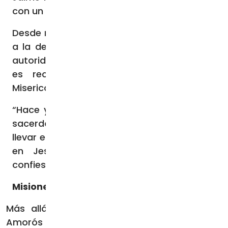
con un sacerdote incardinado.
Desde marzo de 2020, se unió esta diócesis
a la de Maldonado-Punta del Este, bajo la
autoridad de Mons. Milton Tróccoli, donde
es rector del Santuario de la Divina
Misericordia.
“Hace ya cuatro años que estoy allí como
sacerdote y estoy muy contento de poder
llevar el mensaje del amor de Dios, revelado
en Jesucristo, a todas las naciones”,
confiesa.
Misionero digital
Más allá del trabajo sobre el terreno, el P.
Amorós sintió que “esta inquietud misionera