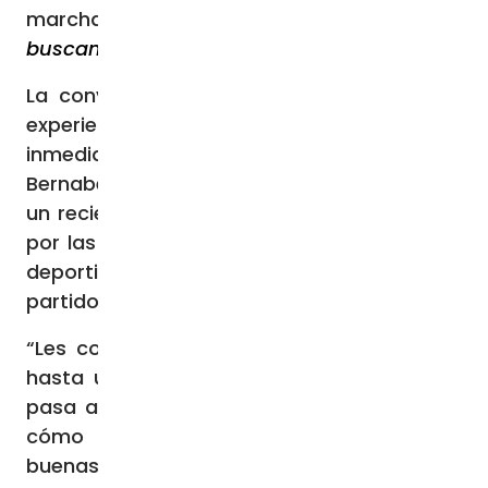
marcha el proyecto evangelizador
Se
buscan rebeldes
.
La conversación con ACI Prensa sobre su
experiencia vital sucede en las
inmediaciones del Estadio Santiago
Bernabéu, en Madrid, no por casualidad. En
un reciente viaje a España fue entrevistado
por las cámaras de un conocido programa
deportivo cuando iba a disfrutar de un
partido y se hizo viral.
“Les conté cómo a veces te piden incluso
hasta una confesión por la calle, como le
pasa a muchos sacerdotes, y, sobre todo,
cómo dar gloria a Dios con las cosas
buenas de la vida. Y una de las cosas más