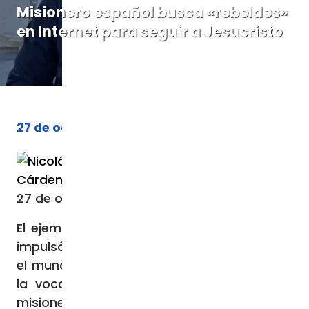
Misionero español busca «rebeldes»
en Internet para seguir a Jesucristo
27 de octubre de 2023
Nicolás de
Por
Cárdenas
27 de octubre de 2023 / 05:54 AM
El ejemplo de las Misioneras de la Caridad
impulsó al P. Ignacio Amorós a abandonar
el mundo de las finanzas para responder a
la vocación sacerdotal. Pronto su anhelo
misionero le llevó a Uruguay y a poner en