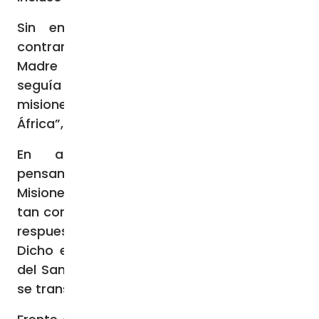
Sin embargo, no abandonó la fe. Al
contrario, pronto conoció la figura de la
Madre Teresa y su inquietud misionera
seguía presente: “Iba todos los veranos de
misiones con jóvenes, especialmente a
África”, explica.
En aquellos momentos, tenía un
pensamiento recurrente al tratar con las
Misioneras de la Caridad: “¿Por qué están
tan contentas?”. Una intuición que tuvo una
respuesta: “La fe se transmite por envidia.
Dicho en lenguaje teológico, con palabras
del San Pablo VI y del Papa Francisco, la fe
se transmite por atracción”.