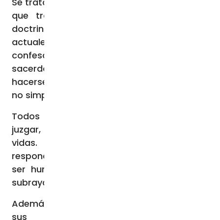
Se trata de “un canal católico en castellano
que trata fundamentalmente los temas
doctrinales de la fe y, a la vez, temas
actuales y polémicos”, desde cómo
confesarse o por qué hacerlo con un
sacerdote a otros sobre si es pecado
hacerse tatuajes o “por qué ser católico y
no simplemente cristiano”, puntualiza.
Todos ellos se proponen “en positivo, sin
juzgar, yendo a lo existencial de nuestras
vidas. Como el mensaje de Jesucristo,
responde a los grandes interrogantes del
ser humano y nos da sentido a la vida”,
subraya el misionero.
Además de los vídeos, el P. Amorós difunde
sus contenidos por medio