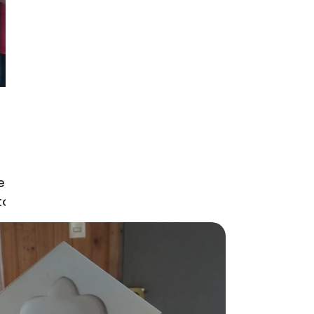
 la comunidad San Manuel, que está
nta con capilla en la parroquia de
tor