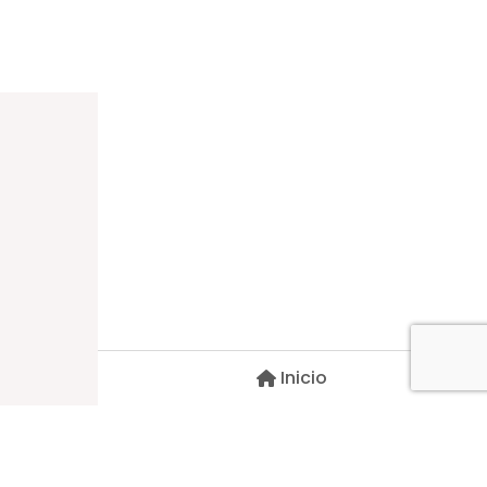
Dirección
Carlos Palacios #527, Bulnes
Región de Ñuble, Chile
Inicio
Contacto
pscblarqui@gmail.com