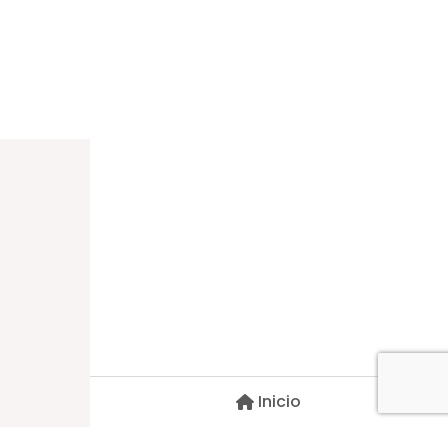
Dirección
Carlos Palacios #527, Bulnes
Región de Ñuble, Chile
Inicio
Contacto