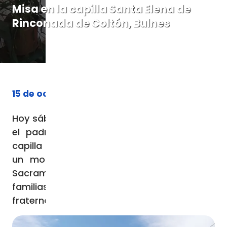
Misa en la capilla Santa Elena de
Rinconada de Coltón, Bulnes
15 de octubre de 2023
Hoy sábado 14 de octubre a las 15,00 horas
el padre Luis Rocha, celebró misa en la
capilla Santa Elena. Antes de la misa hubo
un momento de adoración al Santísimo
Sacramento del Altar. Se bendijeron a las
familias y se terminó con un compartir
fraterno.