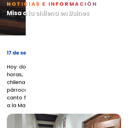
NOTICIAS E INFORMACIÓN
Misa a la chilena en Bulnes
17 de septiembre de 2023
Hoy domingo 17 de septiembre, a las 11:30
horas, tuvimos una hermosa misa a la
chilena en Bulnes, presidida por nuestro
párroco, el padre Luis Rocha. Después del
canto final, hubo un pie de cuecas en honor
a la Madre Paria