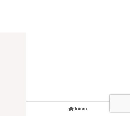
Dirección
Carlos Palacios #527, Bulnes
Región de Ñuble, Chile
Inicio
Contacto
pscblarqui@gmail.com