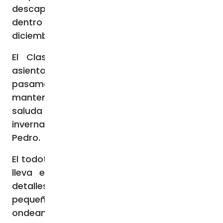
descapotable en un estacionamiento
dentro de la Ciudad del Vaticano, el 4 de
diciembre.
El Clase G modificado cuenta con un
asiento giratorio con calefacción y un
pasamanos con calefacción para
mantener al Papa abrigado mientras
saluda a los peregrinos durante los paseos
invernales alrededor de la Plaza de San
Pedro.
El todoterreno blanco, totalmente eléctrico,
lleva el escudo de armas de Francisco,
detalles en negro y llantas cromadas. Dos
pequeñas banderas de la Santa Sede
ondean en el capó delantero.