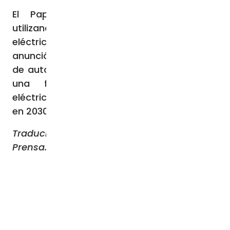
El Papa Francisco lleva varios años
utilizando coches total o parcialmente
eléctricos. En 2023, el Vaticano también
anunció una asociación con el fabricante
de automóviles Volkswagen para introducir
una flota de vehículos totalmente
eléctricos y de impacto cero en el Vaticano
en 2030.
Traducido y adaptado por el equipo de ACI
Prensa. Publicado originalmente en
CNA
.