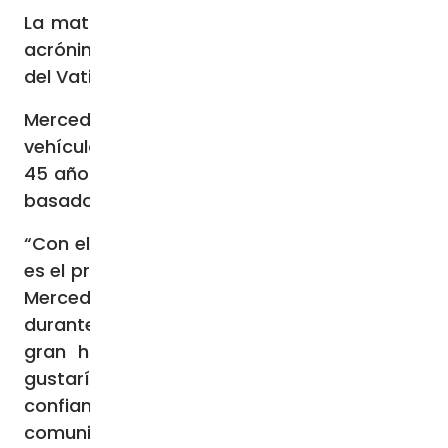
La matrícula del vehículo papal es “SCV 1”,
acrónimo italiano de Estado de la Ciudad
del Vaticano.
Mercedes-Benz lleva 94 años suministrando
vehículos al Vaticano. Durante los últimos
45 años, el Papa ha utilizado “papamóviles”
basados ​​en el Mercedes-Benz Clase G.
“Con el nuevo papamóvil, el Papa Francisco
es el primer pontífice que se desplaza en un
Mercedes-Benz totalmente eléctrico
durante sus apariciones públicas. Es un
gran honor para nuestra empresa y me
gustaría agradecer a Su Santidad su
confianza”, afirmó Källenius en un
comunicado de prensa del 4 de diciembre.