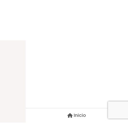
Dirección
Carlos Palacios #527, Bulnes
Región de Ñuble, Chile
Inicio
Contacto