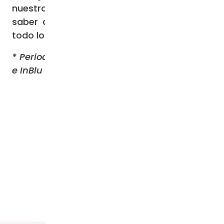
nuestros seres queridos a casa. Me alegra
saber que el Papa también está haciendo
todo lo que puede.
* Periodista de la televisión italiana TV2000
e InBlu Radio