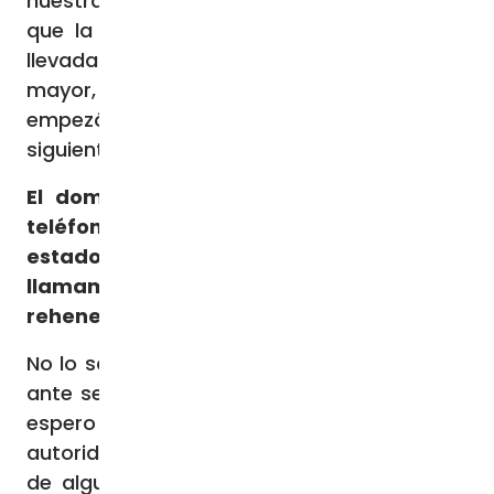
nuestra preocupación por la posibilidad de
que la abuela hubiera sido secuestrada y
llevada a Gaza. Especialmente para el
mayor, que tiene 8 años, fue un día difícil,
empezó a asustarse mucho. Pero al día
siguiente estaba un poco mejor.
El domingo pasado, el Papa habló por
teléfono con el presidente
estadounidense Biden y reiteró su
llamamiento para la liberación de los
rehenes.
No lo sabía, pero estoy agradecida. Porque
ante semejante crimen de lesa humanidad,
espero que todos aquellos que tienen
autoridad, de cualquier tipo, para intervenir
de alguna manera, la utilicen para traer a