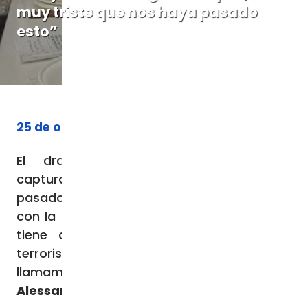
muy triste que nos haya pasado
esto”
25 de octubre de 2023
El drama de los rehenes israelíes
capturados durante el ataque de Hamás el
pasado 7 de octubre. Una conversación
con la mujer judía de origen argentino que
tiene a cinco familiares en manos de
terroristas en Gaza. Gratitud por el
llamamiento del Papa.
Alessandra Buzzetti *