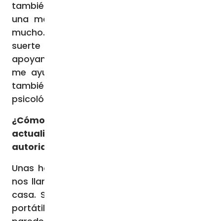
también, al igual que mi madre, puede dar
una mano. Mi marido también me ayuda
mucho. Es maravilloso. También tengo la
suerte de tener amigos cerca, que nos
apoyan en todo. Me preparan el almuerzo,
me ayudan con los niños y esta semana
también comencé con una terapia
psicológica.
¿Cómo se enteraron del secuestro y qué
actualizaciones está recibiendo de las
autoridades?
Unas horas después del ataque, el ejército
nos llamó y nos dijo: «No queda nadie en la
casa. Se llevaron celulares, computadoras
portátiles, joyas. Hay marcas de bala en las