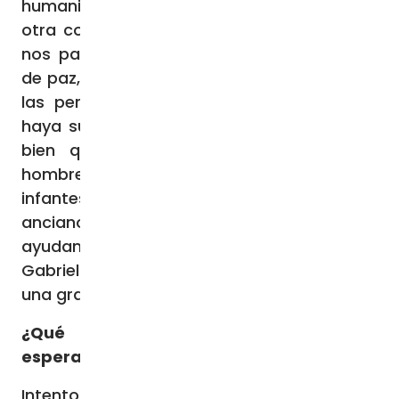
humanistas. Amamos a la gente. Y esto es
otra cosa absurda comparada con lo que
nos pasó a nosotros. Todos somos gente
de paz, creemos en el poder del corazón de
las personas. Es muy triste que esto les
haya sucedido a personas que creen en el
bien que hay en el corazón de cada
hombre. Mi madre es maestra de jardín de
infantes. Llevaba nueve años cuidando a los
ancianos en el kibutz, pero también seguía
ayudando a los niños y a sus padres. Mi tía
Gabriela ayuda a niños discapacitados en
una granja cerca de Jerusalén.
¿Qué te da la fuerza para tener
esperanza en este momento?
Intento mantenerme ocupada, activa,