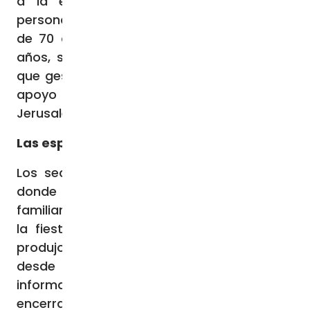
a la educación infantil y asistiendo a
personas mayores, la pareja de Clara, Luis,
de 70 años, su hermano, Fernando, de 60
años, su hermana Gabriela, de 59 años, -
que gestiona una granja con proyectos de
apoyo a niños discapacitados, cerca de
Jerusalén- y su nieta Maya, de 17 años.
Las esperanzas de Maayan
Los secuestraron en el Kibbutz Nir Yithak,
donde vivían Clara y Luis y donde otros
familiares estaban de visita con ocasión de
la fiesta de Sucot. El último contacto se
produjo a las 11.04 horas del 7 de octubre,
desde el teléfono móvil de Luis, que
informaba a su hija de que estaba
encerrado con los demás en el refugio