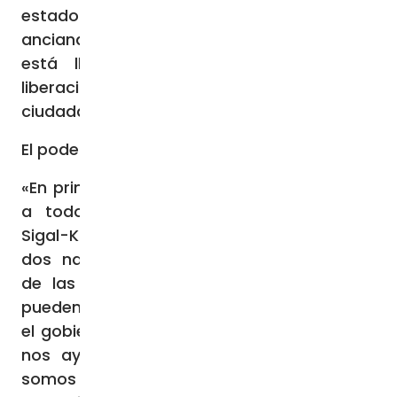
estadounidenses y, anoche, dos mujeres
ancianas. Según medios internacionales, se
está llegando a un acuerdo para la
liberación de 50 rehenes, con doble
ciudadanía.
El poder de la paz
«En primer lugar, espero que puedan liberar
a todos los rehenes – explica Maayan
Sigal-Koren – Sin duda, aquellos que tienen
dos nacionalidades pueden recibir ayuda
de las autoridades de dos estados, que
pueden ejercer aún más presión. Espero que
el gobierno argentino también lo haga, que
nos ayude a sacar a mis familiares. No
somos una familia religiosa, somos