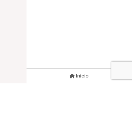
Dirección
Carlos Palacios #527, Bulnes
Región de Ñuble, Chile
Inicio
Contacto
pscblarqui@gmail.com
Síguenos