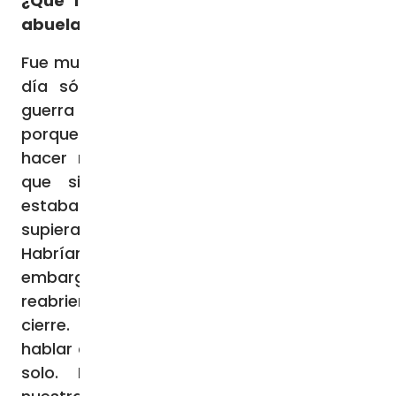
¿Qué les dijo a sus dos hijos sobre su
abuela?
Fue muy difícil decidir qué decirles. El primer
día sólo dijimos que había estallado la
guerra y que estábamos preocupados
porque mi abuela vivía cerca. Empezaron a
hacer muchas preguntas, les explicamos
que simplemente no sabíamos dónde
estaba la abuela. No queríamos que
supieran que la habían secuestrado.
Habrían estado demasiado asustados. Sin
embargo, el domingo las escuelas
reabrieron después de dos semanas de
cierre. Imaginamos que alguien podría
hablar de los rehenes y lo entendería por sí
solo. Luego comenzamos a expresar