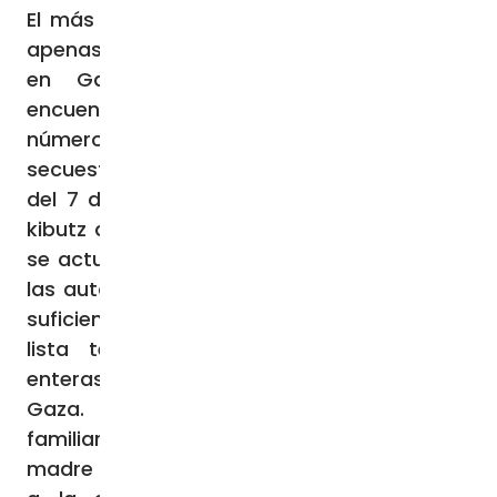
El más pequeño se llama Kfir Bibas y tiene
apenas nueve meses. Con él como rehenes
en Gaza en manos de Hamás se
encuentran al menos otros 20 niños. El
número de personas brutalmente
secuestradas por los terroristas la mañana
del 7 de octubre en las ciudades y en los
kibutz de la frontera con la Franja de Gaza
se actualiza día tras día. Tan pronto como
las autoridades israelíes tengan elementos
suficientes para identificarlos. Anoche la
lista tenía 222 nombres. Hay familias
enteras como rehenes en el pantano de
Gaza. Maayan Sigal-Koren tiene cinco
familiares secuestrados por Hamás. Su
madre Clara, de 62 años, una vida dedicada