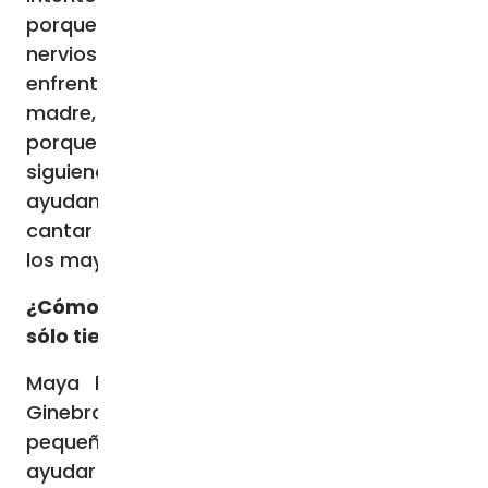
porque tengo miedo de sufrir una crisis
nerviosa por esta cosa terrible que estoy
enfrentando. Intento imaginarme a mi
madre, la veo dando fuerza a los demás,
porque es una persona así, la imagino
siguiendo haciendo su trabajo, sobre todo
ayudando a los niños. Estar con ellos,
cantar con ellos. Con los más pequeños y
los mayores.
¿Cómo te imaginas a tu prima Maya, que
sólo tiene 17 años?
Maya habla bien inglés porque vivía en
Ginebra con su familia. Cuando era
pequeña participó en un programa para
ayudar a niños discapacitados. Así que ella