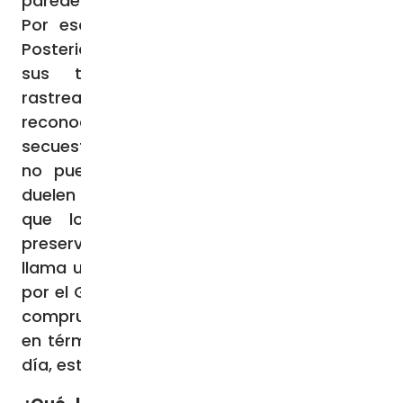
paredes, pero no hay rastros de sangre».
Por eso espero que no resulten heridos.
Posteriormente, el ejército nos informó que
sus teléfonos móviles habían sido
rastreados dentro de Gaza. Intentamos
reconocerlos por los distintos vídeos de los
secuestros, pero fue en vano. Sin embargo,
no puedo ver esos horribles videos, me
duelen demasiado, les pido a mis amigos
que lo hagan. Tengo que pensar en
preservar mi salud. Cada día, entonces, nos
llama un soldado, es una mujer, designada
por el Gobierno, nos dice si hay novedades,
comprueba si necesitamos ayuda, también
en términos de apoyo psicológico. Día tras
día, estoy mejor.