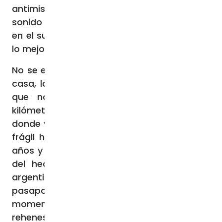
antimisiles. Hasta los gritos en árabe, el
sonido de disparos y objetos rompiéndose
en el suelo. «Entraron a la casa, esperemos
lo mejor, besos».
No se encontraron rastros de sangre en su
casa, la única buena noticia para Maayan,
que nos habla desde un kibutz a 30
kilómetros de la frontera con el Líbano,
donde vive con su marido y sus dos hijos. El
frágil hilo de esperanza de Maayan, de 39
años y madre de dos hijos, pende también
del hecho de que son judíos de origen
argentino. Los cinco tienen doble
pasaporte. Israelí y argentino. Hasta el
momento han sido liberados cuatro
rehenes: una madre y su hija