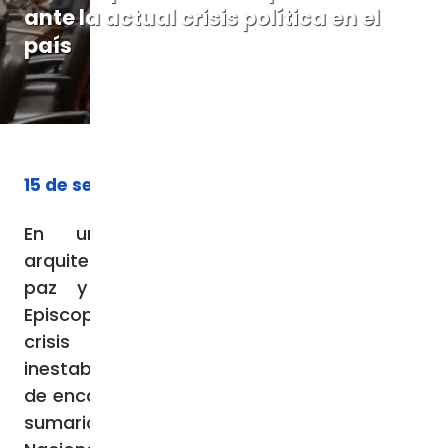
ante la actual crisis política en el
país
15 de septiembre de 2023
En un mensaje titulado “Seamos
arquitectos de una democracia sólida, con
paz y justicia social», la Conferencia
Episcopal Peruana señala que Perú vive una
crisis que está generando mayor
inestabilidad por la decisión del Congreso
de encargar una investigación “de carácter
sumario” a los miembros de la Junta