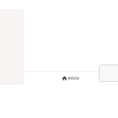
Dirección
Carlos Palacios #527, Bulnes
Región de Ñuble, Chile
Inicio
Contacto
pscblarqui@gmail.com
Síguenos