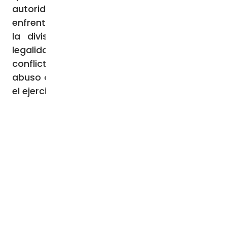
autoridades superen los frecuentes
enfrentamientos “porque estos nos llevan a
la división, al caos, a la ruptura de la
legalidad y la legitimidad, agudizando los
conflictos y llevando los problemas al
abuso del derecho y a la irracionabilidad en
el ejercicio del poder”.