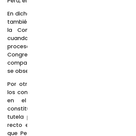
Perú, el bien común de todos”.
En dicho comunicado, los obispos peruanos
también piden “respetar el artículo 97º” de
la Constitución, el cual establece que
cuando hay un asunto de interés público, el
proceso de investigación que determine el
Congreso debe garantizar el derecho a
comparecer “con los mismos apremios que
se observan en el procedimiento judicial».
Por otro lado, los obispos consideran que
los conflictos se deben afrontar “con base
en el respeto irrestricto del orden
constitucional, el principio de legalidad, la
tutela procesal efectiva y la garantía del
recto ejercicio de la defensa” y recalcan
que Perú “necesita con urgencia” que sus