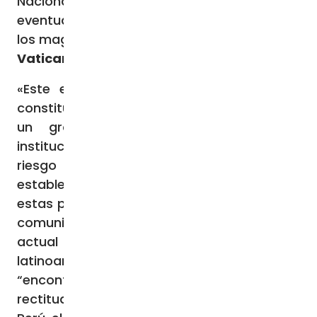
Nacional de Justicia (JNJ) y que
eventualmente llevaría a la destitución de
los magistrados.
Vatican News
«Este enfrentamiento entre dos órganos
constitucionales del Estado está generando
un grave daño a la estabilidad e
institucionalidad democrática, poniendo en
riesgo la legalidad, la armonía social y lo
establecido en nuestra Constitución»: con
estas palabras la CEP expresa, mediante un
comunicado, su preocupación ante la
actual crisis política que vive el país
latinoamericano a la vez que exhortan a
“encontrar una solución con sabiduría y
rectitud, donde debe primar el interés por el