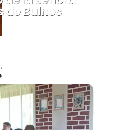
s de Bulnes
l diácono Raúl Aqueveque, hizo una
do 5 años de fallecida