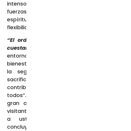
intensos, que pusieron a prueba incluso sus
fuerzas, supieron mantener el orden con
espíritu de sacrificio, profesionalidad,
flexibilidad y discreción”, afirmó.
“El orden y la seguridad son dones que
cuestan sacrificio»
León XIV recordó que un
entorno seguro contribuye directamente al
bienestar espiritual de los fieles: “El orden y
la seguridad son dones que cuestan
sacrificio a quienes los garantizan, pero que
contribuyen notablemente al bien de
todos”. “De hecho, un entorno seguro es de
gran ayuda para la oración, y muchos
visitantes pudieron experimentarlo gracias
a ustedes”, dijo. El Santo Padre
concluyó
citando a Benedicto XVI
, quien