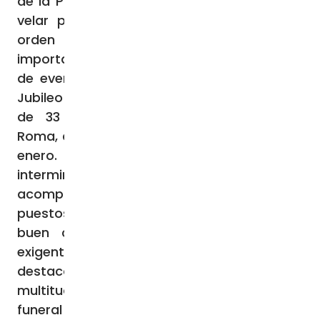
de la Policía Estatal italiana, encargado de
velar por la seguridad del Pontífice y el
orden público, León XIV destacó la
importancia de su trabajo en el desarrollo
de eventos de gran envergadura, como el
Jubileo de la Esperanza, durante el que más
de 33 millones de peregrinos visitaron
Roma, que el Papa clausuró el pasado 6 de
enero. “Han debido gestionar filas
interminables y multitudes numerosas,
acompañar desplazamientos y mantener
puestos de control, soportando tanto el
buen como el mal tiempo y horarios
exigentes”, les dijo el Pontífice, que también
destacó su desempeño en otros actos
multitudinarios como el cónclave o el
funeral del Papa Francisco. “En esos días