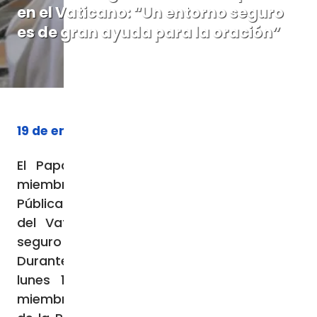
en el Vaticano: “Un entorno seguro
es de gran ayuda para la oración”
19 de enero de 2026
El Papa elogió la labor que ejercen los
miembros de la Inspectoría de Seguridad
Pública en en los alrededores de la Ciudad
del Vaticano y aseguró que un entorno
seguro “es de gran ayuda para la oración”.
Durante la audiencia que mantuvo este
lunes 19 de enero con algunos de los
miembros de este departamento especial