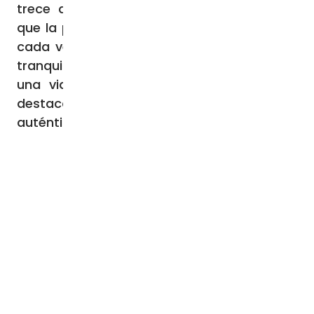
trece años atrás manifestó su deseo de
que la presencia policial sea “una garantía
cada vez más válida de ese buen orden y
tranquilidad, fundamentales para construir
una vida social pacífica”, al tiempo que
destacó que los policías “son signo de
auténtica civilización”.