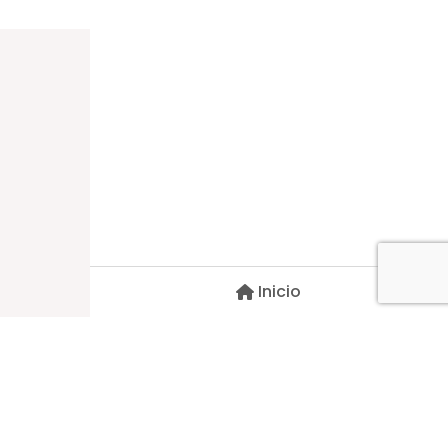
Dirección
Carlos Palacios #527, Bulnes
Región de Ñuble, Chile
Inicio
Contacto
pscblarqui@gmail.com
Síguenos