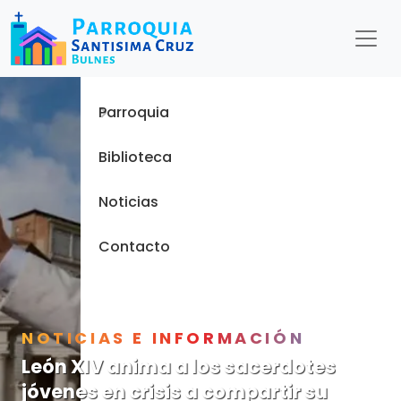
Menu
Inicio
Parroquia
Biblioteca
Noticias
Contacto
NOTICIAS E INFORMACIÓN
León XIV anima a los sacerdotes
jóvenes en crisis a compartir su