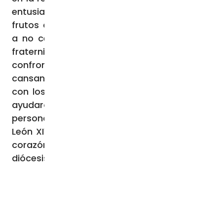
entusiasmo aunque ahora no veáis los
frutos del apostolado”. Les animó también
a no cerrarse en ellos mismos y a vivir la
fraternidad perbiteral: “No tengáis miedo de
confrontaros, también sobre vuestros
cansancios y vuestras crisis, especialmente
con los hermanos que consideráis pueden
ayudaros”. Por último, antes de saludarlos
personalmente de forma individual, el Papa
León XIV les invitó a ser “pastores según el
corazón de Dios” para servir mejor a la
diócesis de Roma.