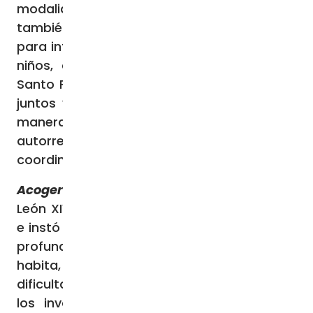
modalidades de transmisión de la fe,
también fuera de los caminos clásicos,
para intentar implicar de modo nuevo a los
niños, a los jóvenes y a las familias”. El
Santo Padre también les aconsejó trabajar
juntos y en comunión, evitando actuar de
manera solitaria y la tentación de la
autorreferencialidad, así como una mayor
coordinación entre parroquias limítrofes.
Acoger y comprender a los jóvenes
El Papa
León XIV posó su mirada sobre los jóvenes,
e instó al Clero de Roma a “captar y leer el
profundo malestar existencial que los
habita, su desconcierto, sus múltiples
dificultades, así como los fenómenos que
los involucran en el mundo virtual y los