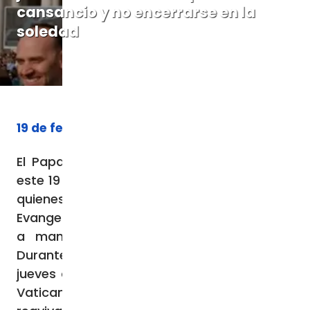
cansancio y no encerrarse en la
soledad
19 de febrero de 2026
El Papa León XIV, Obispo de Roma, recibió
este 19 de febrero al clero de su diócesis, a
quienes animó a renovar el anuncio del
Evangelio, a trabajar unidos en comunión y
a mantenerse cercanos a los jóvenes.
Durante el encuentro en la mañana de este
jueves de Cuaresma en el Aula Pablo VI del
Vaticano, el Santo Padre les exhortó a