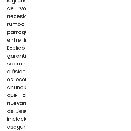
lograrlo, subrayó en primer lugar la urgencia
de “volver a anunciar el Evangelio” y la
necesidad de establecer un cambio de
rumbo en la pastoral ordinaria de las
parroquias, en particular en la relación
entre iniciación cristiana y evangelización.
Explicó que no se trata solamente de
garantizar la administración de los
sacramentos —como propone el modelo
clásico de la pastoral ordinaria—, sino que
es esencial volver a poner en el centro el
anuncio, “para buscar caminos y modos
que ayuden a las personas a entrar
nuevamente en contacto con la promesa
de Jesús”. De este modo, subrayó que la
iniciación cristiana debe ser revisada y
aseguró que “es preciso experimentar otras