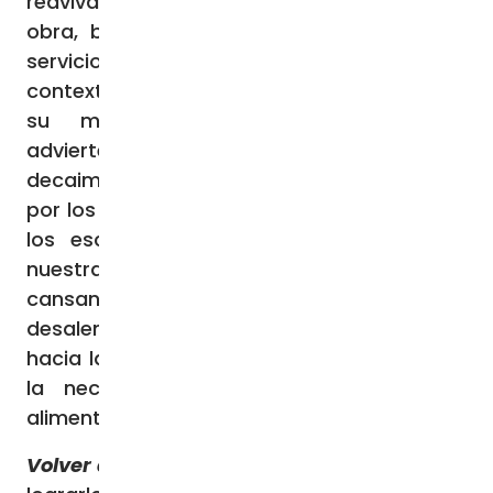
reavivar el don de Dios y a colaborar con su
obra, buscando mayor creatividad en su
servicio sin caer en la pasividad. En este
contexto, les animó a “reavivar el fuego” de
su ministerio, especialmente cuando
advierten cansancio, desilusión, o cierto
decaimiento espiritual y moral: “Impulsados
por los repentinos cambios culturales y por
los escenarios en los que se desarrolla
nuestra misión, a veces asaltados por el
cansancio y el peso de la rutina, o
desalentados por la creciente desafección
hacia la fe y la práctica religiosa, sentimos
la necesidad de que este fuego sea
alimentado y reavivado”, afirmó.
Volver a poner el anuncio en el centro
Para