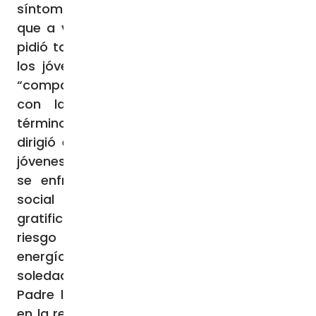
síntomas de una preocupante agresividad,
que a veces desemboca en violencia”. Les
pidió también permanecer a la escucha de
los jóvenes, hacerse presentes, acogerlos,
“compartir un poco de su vida” y dialogar
con las instituciones del territorio. Al
término de su discurso, el Pontífice se
dirigió en particular a los sacerdotes más
jóvenes. Consciente de la realidad a la que
se enfrentan, marcada por un contexto
social y eclesial “más difícil y menos
gratificante”, advirtió que se puede correr el
riesgo de “agotar pronto las propias
energías, acumular frustración y caer en la
soledad”. Ante este panorama, el Santo
Padre les exhortó “a la fidelidad cotidiana
en la relación con el Señor y a trabajar con