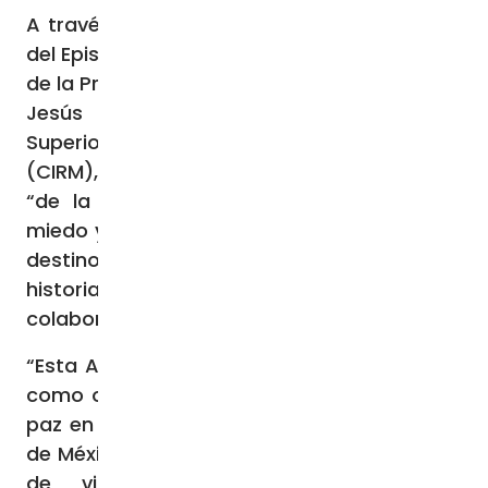
A través de un
comunicado
, la Conferencia
del Episcopado Mexicano (CEM), de la mano
de la Provincia Mexicana de la Compañía de
Jesús (Jesuitas) y la Conferencia de
Superiores Mayores de Religiosos de México
(CIRM), destacó que este proyecto surgió
“de la certeza de que la indiferencia, el
miedo y la violencia no constituyen nuestro
destino, sino una etapa sombría en nuestra
historia que podremos superar mediante la
colaboración”.
“Esta Agenda”, indican los firmantes, “tiene
como objetivo abrir horizontes de justicia y
paz en este momento crítico de la historia
de México, en el que enfrentamos una crisis
de violencia sin precedentes, cuya