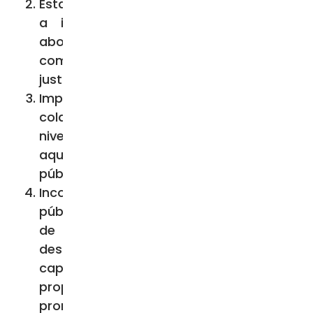
Establecer “mesas técnicas” dedicadas
a influir en políticas públicas que
aborden aspectos fundamentales
como el tejido social, la seguridad, la
justicia y el sistema penitenciario.
Impulsar la Agenda Nacional de Paz en
colaboración con actores políticos a
nivel nacional, estatal y local, incluyendo
aquellos que compiten por cargos
públicos.
Incorporar a las universidades, tanto
públicas como privadas, en la revisión
de programas sociales y planes de
desarrollo, alentando la formación de
capacidades locales y generando
propuestas para reducir la violencia y
promover la paz.