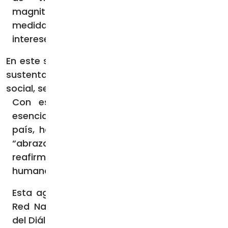
magnitud y profundidad nos instan a tomar
medidas colectivas, dejando de lado
intereses o proyectos individuales”.
En este sentido, se proponen acciones que se
sustentan en cuatro temas centrales: tejido
social, seguridad, justicia y cárceles.
Con esto, la Iglesia busca “un cambio
esencial en la conciencia colectiva” en el
país, haciendo que los mexicanos puedan
“abrazar una cultura del cuidado que
reafirme el valor de la vida, la dignidad
humana, la fraternidad y la casa común”.
Esta agenda, así como la creación de una
Red Nacional de Paz, nace en el contexto
del Diálogo Nacional por la Paz realizado del