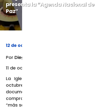
presenta la “Agenda Nacional de
Paz”
12 de octubre de 2023
Por
Diego López Colín
11 de octubre de 2023 / 05:10 PM
La Iglesia Católica presentó este 10 de
octubre la
Agenda Nacional de Paz
, un
documento que recoge propuestas y
compromisos para hacer de México un país
“más seguro y en paz”.