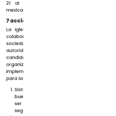
21 al 23 de septiembre en el estado
mexicano de Puebla.
7 acciones claves por la paz
La Iglesia hizo además un llamado a la
colaboración con distintos actores de la
sociedad civil, incluyendo a las diversas
autoridades del gobierno, así como a
candidatos políticos, universidades y
organizaciones, invitándolos a unirse en la
implementación de siete acciones claves
para la paz en México:
Sistematizar, fortalecer y compartir las
buenas prácticas que han demostrado
ser eficaces en áreas críticas como
seguridad, justicia y desarrollo social.