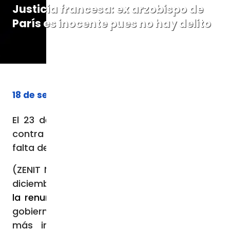
Justicia francesa: ex arzobispo de
París es inocente pues no hay delito
18 de septiembre de 2023
El 23 de agosto de 2023 el procedimiento
contra Mons. Aupetit fue desestimado por
falta de delito.
(ZENIT Noticias / París, 17.09.2023).- El 2 de
diciembre de 2021 el
Papa Francisco aceptó
la renuncia del arzobispo Michel Aupetit
al
gobierno pastoral de una de las diócesis
más importantes del mundo: la de la