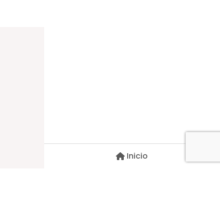
Dirección
Carlos Palacios #527, Bulnes
Región de Ñuble, Chile
Inicio
Contacto
pscblarqui@gmail.com
Síguenos