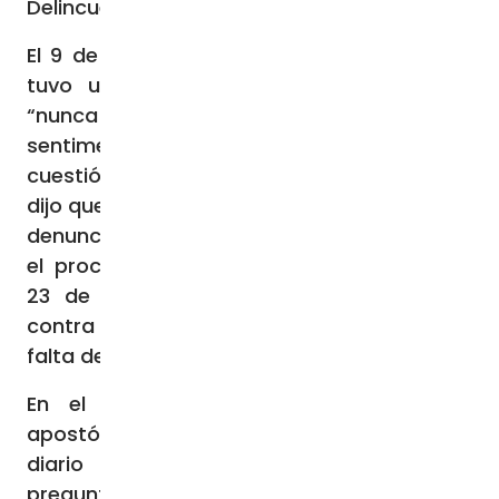
Delincuencia Personal (BRDP).
El 9 de junio de 2023 el arzobispo retirado
tuvo una audiencia en la que mantuvo
“nunca haber tenido una relación
sentimental o sexual con la mujer en
cuestión”. Por su parte, la mujer involucrada
dijo que no había delito así que no presentó
denuncia. En consecuencia, la fiscalía cerró
el procedimiento. Más específicamente, el
23 de agosto de 2023 el procedimiento
contra Mons. Aupetit fue desestimado por
falta de delito.
En el vuelo de regreso tras la visita
apostólica a Chipre, una periodista del
diario Le Monde (Cécile Chambraud)
preguntó al Papa: “El jueves cuando