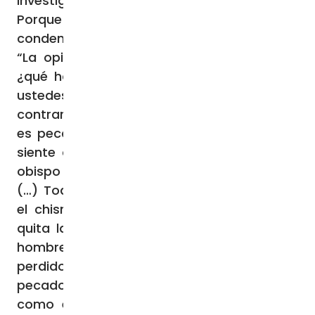
investigación. Hagan la investigación.
Porque está el peligro de decir: “Ha sido
condenado”. Pero, ¿quién lo ha condenado?
“La opinión pública, el chismorreo”. Pero,
¿qué ha hecho? “No lo sabemos, algo”. Si
ustedes saben por qué, díganlo. Al
contrario, no puedo responder. (…) Aupetit
es pecador como lo soy yo. No sé si él se
siente así, pero quizá, como fue Pedro, el
obispo sobre el cual Cristo fundó la Iglesia.
(…) Todos somos pecadores. Pero cuando
el chismorreo crece y crece y crece y te
quita la buena fama de una persona, ese
hombre no podrá gobernar, porque ha
perdido la fama, no por su pecado ―que es
pecado, como el de Pedro, como el mío,
como el tuyo, ¡es pecado!― pero por el