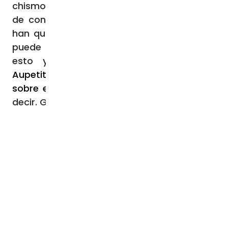
chismorreo de las personas responsables
de contar las cosas. Un hombre al que le
han quitado la fama así, públicamente, no
puede gobernar. Y esta es la injusticia. Por
esto yo
he aceptado la dimisión de
Aupetit no sobre el altar de la verdad, sino
sobre el altar de la hipocresía
. Esto quiero
decir. Gracias.