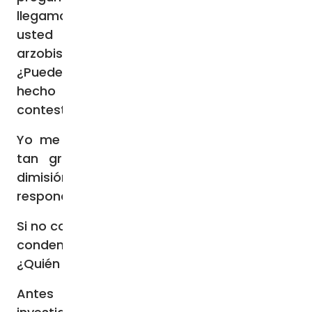
llegamos a Nicosia nos enteramos de que
usted había aceptado la renuncia del
arzobispo de París, monseñor Aupetit.
¿Puede explicarnos por qué, y por qué lo ha
hecho tan rápido?”. Y a eso el Papa
contestó: “
Yo me pregunto: ¿qué ha hecho, Aupetit,
tan grave para tener que presentar la
dimisión? ¿Qué ha hecho? Alguien que me
responda.
Si no conocemos la acusación, no podemos
condenar. ¿Cuál ha sido la acusación?
¿Quién lo sabe?
Antes de responder yo diré: hagan la