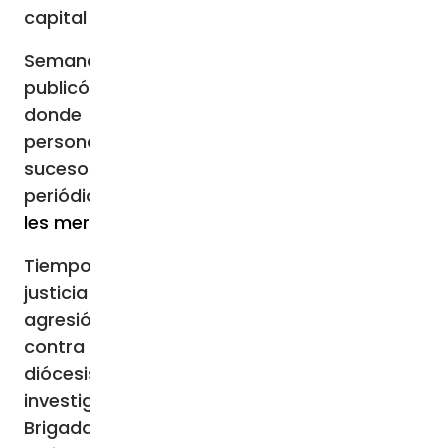
capital francesa.
Semanas antes el medio francés Point
publicó una historia no muy clara pero
donde se le acusaba de acoso contra una
persona adulta vulnerable, en un supuesto
suceso que se remontaba a 2012. Incluso el
periódico
Paris Match hizo unas fotos que
les merecieron una denuncia
.
Tiempo después, en diciembre de 2022, la
justicia francesa abrió un expediente por
agresión sexual a persona vulnerable
contra Mons. Michel Aupetit, luego de que la
diócesis de París presentara un informe. La
investigación estuvo en manos de la
Brigada para la Represión de la