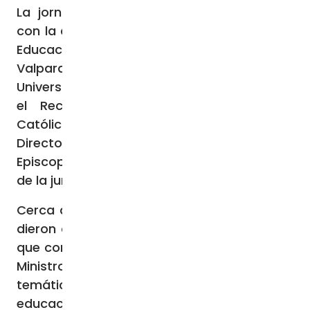
La jornada inaugural del Congreso contó
con la distinguida presencia del Ministro de
Educación, Nicolás Cataldo, el Obispo de
Valparaíso y Gran Canciller de la Pontificia
Universidad Católica, Monseñor Jorge Vega,
el Rector de la Pontificia Universidad
Católica de Valparaíso, Nelson Vásquez, el
Director de Educación de la Conferencia
Episcopal, Roberto Pavez, y las autoridades
de la junta nacional de FIDE.
Cerca de 500 educadores de todo Chile se
dieron cita para dar vida a este Congreso,
que comenzó el jueves 28 de septiembre. El
Ministro Cataldo abordó la relevante
temática de la complementación de la
educación pública y privada, destacando la