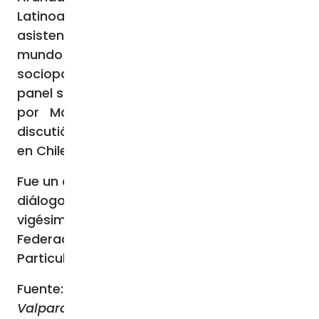
Latinoamericanos, dialogó con los
asistentes sobre las incertidumbres de un
mundo postpandémico y realizó un análisis
sociopolítico. Luego, se llevó a cabo un
panel social, político y educativo moderado
por María Loreto Jullian, en el que se
discutió el futuro de la educación particular
en Chile.
Fue un día intenso, cargado de emociones y
diálogo, que marcó el inicio de este
vigésimo Congreso de Educación de la
Federación de Instituciones Educativas
Particulares.
Fuente: Comunicaciones Valparaíso
Valparaíso, 29-09-2023