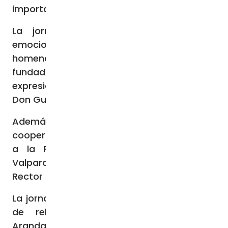
importancia del trabajo conjunto.
La jornada inaugural estuvo llena de
emociones, recuerdos y acuerdos. Se rindió
homenaje a figuras destacadas como el
fundador, el Cardenal Raúl Silva Henríquez, y
expresidentes como Mons. Héctor Vargas y
Don Guido Crino.
Además, se formalizó un acuerdo de
cooperación y trabajo conjunto que vincula
a la Pontificia Universidad Católica de
Valparaíso con FIDE, según informó el
Rector Nelson Vásquez.
La jornada inaugural incluyó dos ponencias
de relevancia. El académico Gilberto
Aranda, Doctor en Estudios