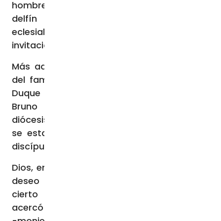
hombres, los que llamaron la atención del
delfín de Francia y de las autoridades
eclesiales. Así, la Iglesia formuló una
invitación a los monjes a instituirse.
Más adelante, el conde Rogelio -hermano
del famoso normando Roberto Guiscardo,
Duque de Apulia y Calabria- regaló a San
Bruno el fértil valle de La Torre, en la
diócesis de Squillace (Calabria, Italia). Ahí
se estableció el santo con algunos otros
discípulos.
Dios, en el camino, suscitó en San Bruno el
deseo de una vida de estilo eremítico. Es
cierto que en su itinerario espiritual se
acercó a la forma cenobítica del monacato
-monjes aislados del mundo pero que