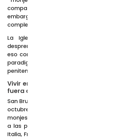
compartían una vida en común-; sin
embargo, optó finalmente por la vida en
completa soledad, de cara a Dios.
La Iglesia, en virtud a tal espíritu de
desprendimiento y dedicación a Dios, por
eso considera la vida de los cartujos como
paradigma del estado de contemplación y
penitencia.
Vivir en el mundo como si se estuviese
fuera de él
San Bruno de Colonia murió el domingo 6 de
octubre de 1101. Un tiempo después, los
monjes enviaron un relato sobre su muerte
a las principales iglesias y monasterios de
Italia, Francia, Alemania, Inglaterra e Irlanda,