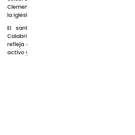
Clemente X extendió esta festividad a toda
la Iglesia occidental en 1674.
El santo es particularmente popular en
Calabria, y el culto que se le tributa hoy
refleja en buena medida el doble aspecto,
activo y contemplativo, de su vida.