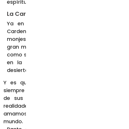
espíritu de la sencillez y la austeridad.
La Cartuja
Ya en el siglo XVII, el sabio y piadoso
Cardenal Giovanni Bona describía a los
monjes cartujos de esta manera: «[Son] El
gran milagro del mundo: viven en el mundo
como si estuviesen fuera de él; son ángeles
en la tierra, como Juan Bautista en el
desierto».
Y es que estos monjes han intentado ser
siempre fieles al legado de San Bruno y hacer
de sus monasterios un «adelanto» de las
realidades espirituales que nos esperan si
amamos a Dios; un signo de su presencia en el
mundo.