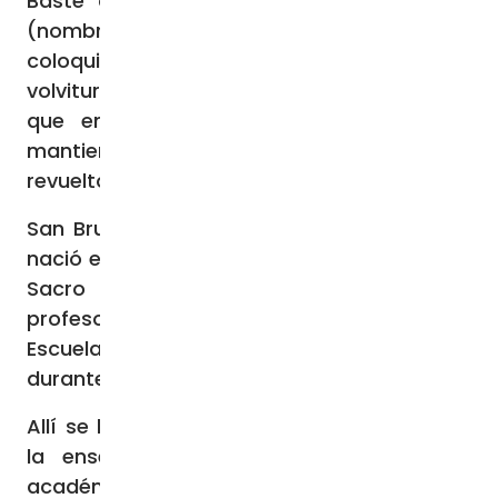
Baste considerar el lema de la «cartuja»
(nombre con el que se designa
coloquialmente a la Orden): «Stat Crux dum
volvitur orbis Stat Crux dum volvitur orbis»,
que en latín quiere decir: «La Cruz se
mantiene firme mientras el mundo está
revuelto».
San Bruno (c. 1030 – 6 de octubre de 1101)
nació en Colonia, en ese entonces parte del
Sacro Imperio Romano Germánico. Fue
profesor de filosofía y teología en la
Escuela de Reims (Francia), donde enseñó
durante 18 años.
Allí se hizo conocido por su habilidad para
la enseñanza, lo que le valió prestigio
académico a esa casa de estudios. Tras su