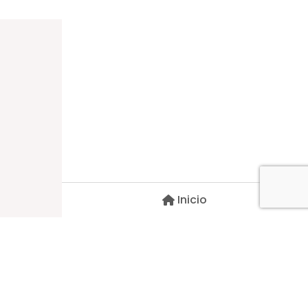
Dirección
Carlos Palacios #527, Bulnes
Región de Ñuble, Chile
Inicio
Contacto
pscblarqui@gmail.com
Síguenos