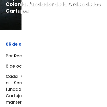
Colonia, fundador de la Orden de los
Cartujos
06 de octubre de 2023
Por
Redacción Central
6 de octubre de 2023 / 12:34 AM
Cada 6 de octubre, la Iglesia recuerda
a
San Bruno de Colonia
, sacerdote
fundador, en 1084, de la Orden de los
Cartujos, orden contemplativa que se ha
mantenido, de manera notable, bajo el