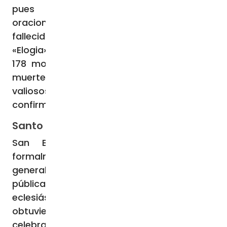
pues era entonces costumbre pedir
oraciones por las almas de los que habían
fallecido. Ese documento, junto con los
«Elogia» (Elogios al difunto), escritos por los
178 monjes que recibieron el relato de su
muerte, es uno de los más completos y
valiosos testimonios que existen y que
confirman la vida ejemplar del santo.
Santo por aclamación
San Bruno no ha sido canonizado
formalmente, pues los cartujos han rehuido
generalmente a las manifestaciones
públicas desde siempre, incluso a las
eclesiásticas. Sin embargo, en 1514,
obtuvieron del Papa León X el permiso para
celebrar la fiesta de su fundador. El Papa