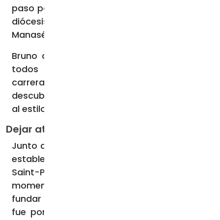
paso por Reims, pasó a ser el canciller de la
diócesis, nombrado por el Arzobispo
Manasés.
Bruno de Colonia tenía, en ese momento,
todos los pergaminos para seguir una
carrera eclesial; sin embargo, empezó a
descubrir el llamado a una vida de oración
al estilo monacal.
Dejar atrás el mundo y sus vanidades
Junto a un grupo de compañeros, Bruno se
estableció en la comuna normanda de
Saint-Pierre-de-Chartreuse. En ese
momento no se tenía la menor intención de
fundar una orden religiosa. Si se llegó a eso
fue por el fervor y la entrega de aquellos