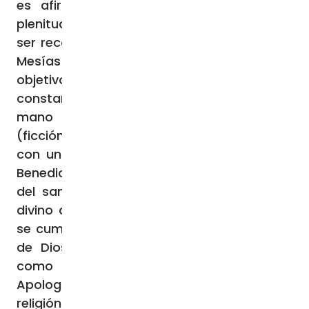
es afirmar que Jesucristo representa la
plenitud de la Ley y que, por lo tanto, debe
ser reconocido por el pueblo judío como el
Mesías esperado. Para conseguir ese
objetivo, San Justino se apoya
constantemente en la Escritura, echando
mano del recurso literario del diálogo
(ficción argumentativa), en el que discute
con un rabino de nombre “Trifón”. El Papa
Benedicto XVI señaló en torno a las obras
del santo: “Ilustran ante todo el proyecto
divino de la creación y de la salvación que
se cumple en Jesucristo, el
Logos
, el Verbo
de Dios, del que participa todo hombre,
como creatura racional. Su primera
Apología es una crítica implacable a la
religión pagana y a los mitos de entonces”