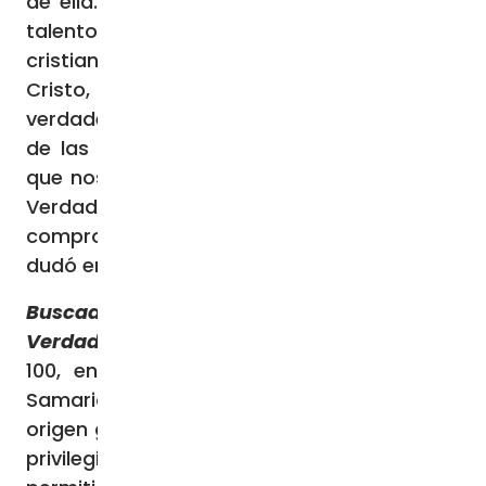
de ella. Llegó a ser un eximio filósofo cuyo
talento fue puesto al servicio de la doctrina
cristiana. Una vez convertido a la causa de
Cristo, Justino se dedicó a defender las
verdades reveladas por Dios haciendo uso
de las herramientas conceptuales con las
que nos provee la razón. Persuadido por la
Verdad que viene de lo alto, se
comprometió a tal punto con Cristo que no
dudó en entregar su vida en el martirio.
Buscador de la verdad, servidor de la
Verdad
San Justino nació alrededor del año
100, en la antigua región de Siquem, en
Samaria. Sus padres fueron paganos de
origen griego y le otorgaron una educación
privilegiada en Filosofía y Letras, lo que le