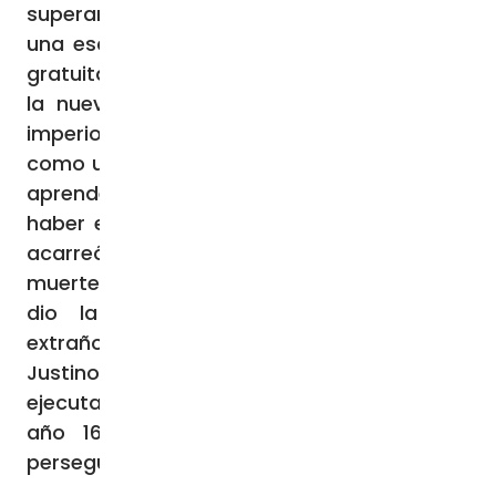
superar. Posteriormente, San Justino fundó
una escuela en Roma, en la que enseñaba
gratuitamente a quienes querían conocer
la nueva religión que se expandía por el
imperio. Justino consideró al saber revelado
como una verdadera filosofía y fuente para
aprender el arte de vivir con rectitud. El
haber enseñado esta luminosa doctrina le
acarreó ser denunciado y condenado a
muerte. Como otros tantos mártires, se le
dio la oportunidad de adorar dioses
extraños a cambio de respetar su vida. San
Justino no aceptó tan indigna oferta y fue
ejecutado. Murió decapitado alrededor del
año 165 en tiempos de Marco Aurelio,
perseguidor de la Iglesia.