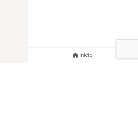
Dirección
Carlos Palacios #527, Bulnes
Región de Ñuble, Chile
Inicio
Contacto
pscblarqui@gmail.com
Síguenos
© 2026 Todos Los Derechos Reservados
1.5.6 - MaCi Labs