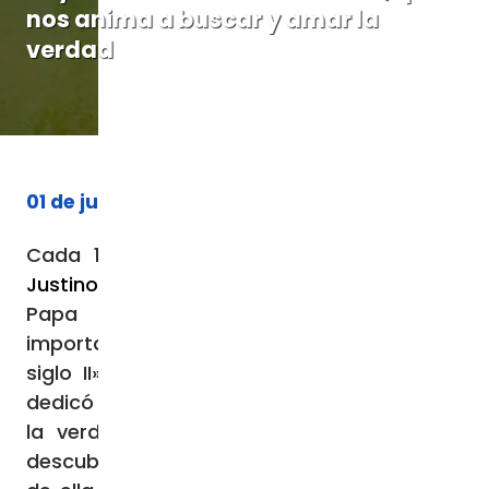
nos anima a buscar y amar la
verdad
01 de junio de 2026
Cada 1 de junio la Iglesia celebra a
San
Justino
, filósofo, teólogo y mártir, a quien el
Papa Benedicto XVI llamó «el más
importante entre los Padres apologistas del
siglo II». San Justino, inicialmente pagano,
dedicó su vida al saber y a la búsqueda de
la verdad. Precisamente en ese esfuerzo
descubrió la fe y la necesidad de dar razón