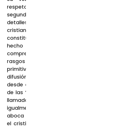
respetadas. Tanto la primera como la
segunda apología ofrecen, además,
detalles sobre la vida y costumbres de los
cristianos antes del año 200, por lo que
constituyen una fuente invalorable que ha
hecho posible que hoy podamos
comprender y apreciar muchos de los
rasgos característicos de la Iglesia
primitiva. Las Apologías gozaron de gran
difusión y fueron ampliamente conocidas
desde el Asia Menor hasta Roma. Además
de las “Apologías”, también se conserva el
llamado “Diálogo con Trifón”. Este texto,
igualmente de carácter apologético, se
aboca a las semejanzas y diferencias entre
el cristianismo y el judaísmo. Su propósito