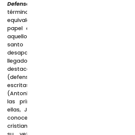
Defensor de la fe y la praxis cristianas
El
término “apologista” o “apologeta”
equivale a “defensor”; y fue justamente ese
papel el que San Justino asumió contra
aquellos que rechazaban al cristianismo. El
santo escribió varios textos, la mayoría
desaparecidos, pero hay algunos que han
llegado hasta nuestros días. Entre estos
destacan las famosas “Apologías”
(defensa del cristianismo en dos partes),
escritas para el emperador Tito Aurelio
(Antonino Pío), los miembros del Senado y
las principales autoridades romanas. En
ellas, Justino tiene la intención de dar a
conocer las razones por las que los
cristianos no deberían ser perseguidos y a
su vez sus costumbres deberían ser