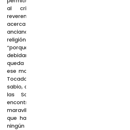
permitió, llegado el momento, aproximarse
al cristianismo con profundidad y
reverencia. Un día, mientras meditaba
acerca de Dios, se le acercó un sabio
anciano que le recomendó estudiar la
religión cristiana a través de la Escritura,
“porque es la única que habla de Dios
debidamente y de manera que el alma
queda plenamente satisfecha”, le dijo. En
ese momento Justino tenía unos 30 años.
Tocado por las palabras de aquel hombre
sabio, a partir de entonces se dedicó a leer
las Sagradas Escrituras, en las que
encontró no sólo “un conjunto de
maravillosas enseñanzas”, sino la Verdad
que había buscado de corazón, algo que
ningún otro conocimiento podía