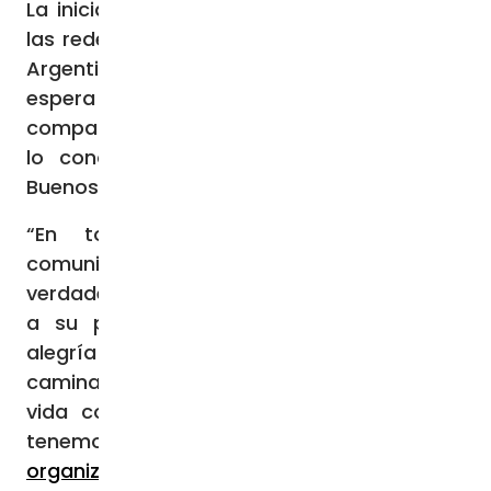
La iniciativa, que por estos días circula en
las redes sociales, pretende reflejar que en
Argentina hay mucha gente que quiere y
espera al Santo Padre. Para ello, se
comparten videos en los que personas que
lo conocieron cuando era Arzobispo de
Buenos Aires le piden que visite el país.
“En todos los pueblos, ciudades y
comunidades celebran y esperan con
verdadero entusiasmo la visita de Francisco
a su país. Quieren compartir con él la
alegría cotidiana de repartir Evangelio
caminando codo a codo y recibiendo la
vida como viene. Esta es la verdad y la
tenemos que decir bien fuerte”,
animan los
organizadores
.