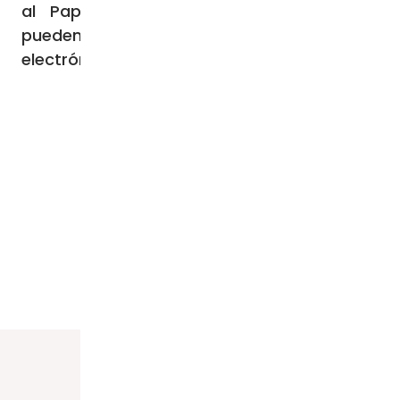
al Papa Francisco que visite Argentina
pueden hacerlo al correo
electrónico
rzamora@hogardecristo.org.ar
.