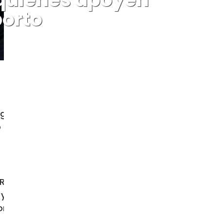
borto
, argumentando que es una forma de
 es una estrategia para silenciar la
 Relatora Especial de la ONU para la
 y a las empresas de redes sociales
rto, la sexualidad y la identidad de