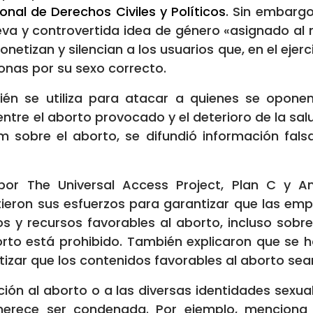
onal de Derechos Civiles y Políticos
. Sin embargo
va y controvertida idea de género «asignado a
netizan y silencian a los usuarios que, en el ejerc
sonas por su sexo correcto.
én se utiliza para atacar a quienes se oponen 
ntre el aborto provocado y el deterioro de la sal
um sobre el aborto, se difundió información fals
or The Universal Access Project, Plan C y Amni
eron sus esfuerzos para garantizar que las em
os y recursos favorables al aborto, incluso sob
rto está prohibido. También explicaron que se 
zar que los contenidos favorables al aborto sean
ión al aborto o a las diversas identidades sexua
rece ser condenada. Por ejemplo, menciona qu