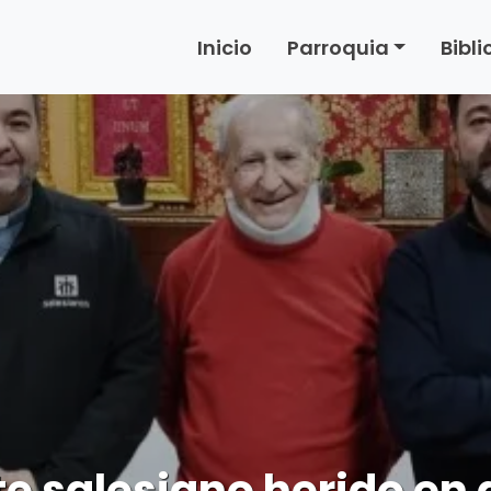
Inicio
Parroquia
Bibl
te salesiano herido en