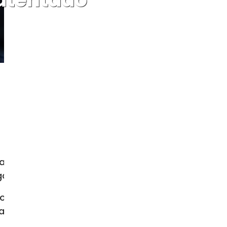
ta islámico perpetrado en Algeciras
rga enfermedad.
ero se encontraba “ingresado en el
 a la espera de una prueba médica”