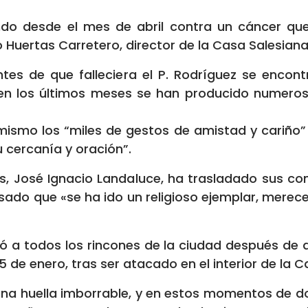
ndo desde el mes de abril contra un cáncer que
o Huertas Carretero, director de la Casa Salesiana
ntes de que falleciera el P. Rodríguez se enco
en los últimos meses se han producido numeroso
ismo los “miles de gestos de amistad y cariño” r
u cercanía y oración”.
as, José Ignacio Landaluce, ha trasladado sus con
resado que «se ha ido un religioso ejemplar, merec
ó a todos los rincones de la ciudad después de q
de enero, tras ser atacado en el interior de la Cap
una huella imborrable, y en estos momentos de d