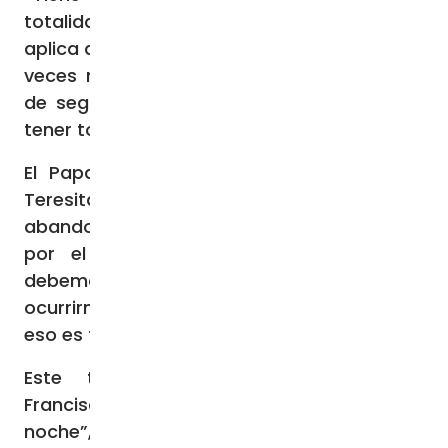
totalidad de la existencia concreta y se
aplica a nuestra vida entera, donde muchas
veces nos abruman los temores, el deseo
de seguridades humanas, la necesidad de
tener todo bajo nuestro control» (23).
El Papa recuerda las palabras de Santa
Teresita que se refieren a ese “santo
abandono” en el Amor: «Los que corremos
por el camino del amor creo que no
debemos pensar en lo que pueda
ocurrirnos de doloroso en el futuro, porque
eso es faltar a la confianza» (24).
Este testimonio es considerado por
Francisco como “un fuego en medio de la
noche”, ya que vivió su última etapa a