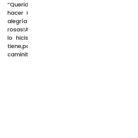
“Querida santa Teresita,la Iglesia necesita
hacer resplandecerel color, el perfume, la
alegría del Evangelio.¡Mándanos tus
rosas!Ayúdanos a confiar siempre,como tú
lo hiciste,en el gran amor que Dios nos
tiene,para que podamos imitar cada díatu
caminito de santidad. Amén.”