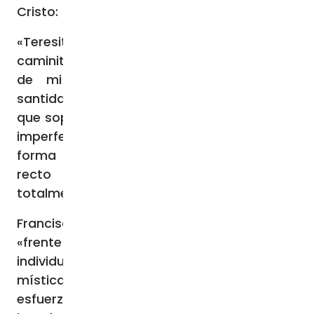
Cristo:
«Teresita relató el descubrimiento del
caminito en la Historia de un alma: “A pesar
de mi pequeñez, puedo aspirar a la
santidad. Agrandarme es imposible; tendré
que soportarme tal cual soy, con todas mis
imperfecciones. Pero quiero buscar la
forma de ir al cielo por un caminito muy
recto y muy corto, por un caminito
totalmente nuevo”» (15).
Francisco señala que la santa en su época
«frente a una idea pelagiana de santidad,
individualista y elitista, más ascética que
mística, que pone el énfasis principal en el
esfuerzo humano, Teresita subraya siempre