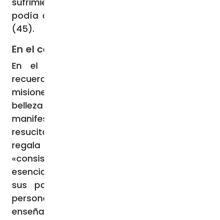
sufrimiento de sus últimos días, Teresita
podía decir: «Sólo cuento ya con el amor»
(45).
En el corazón del Evangelio
En el cuarto capítulo el santo Padre
recuerda que el anuncio de una Iglesia
misionera se centra en lo esencial: «la
belleza del amor salvífico de Dios
manifestado en Jesucristo muerto y
resucitado» (47), y el aporte especifico que
regala Teresita, “doctora de la síntesis”:
«consiste en llevarnos al centro, a lo que es
esencial, a lo que es indispensable. Ella, con
sus palabras y con su propio proceso
personal, muestra que, si bien todas las
enseñanzas y normas de la Iglesia tienen su