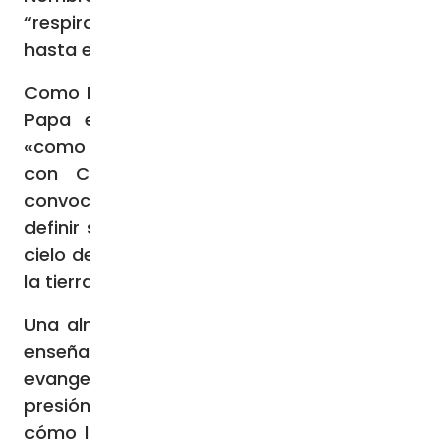
“respirado” por Teresa como acto de amor,
hasta el último aliento» (8).
Como Patrona de las misiones, recuerda el
Papa en la exhortación apostólica, que
«como sucede en todo encuentro auténtico
con Cristo, esta experiencia de fe la
convocaba a la misión. Teresita pudo
definir su misión con estas palabras: “En el
cielo desearé lo mismo que deseo ahora en
la tierra: amar a Jesús y hacerle amar”» (9).
Una alma misionera, señala Francisco, que
enseña «su modo de entender la
evangelización por atracción, no por
presión o proselitismo. Vale la pena leer
cómo lo sintetiza ella misma: “Al atraerme