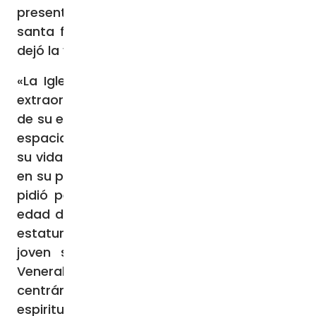
presenta la vida y experiencia espiritual la
santa francesa del Carmelo de Lisieux que
dejó la vida terrena a los 24 años.
«La Iglesia reconoció rápidamente el valor
extraordinario de su figura y la originalidad
de su espiritualidad evangélica», de manera
espacial los Pontífices siguieron de cerca
su vida: “Teresita” conoció al Papa León XIII
en su peregrinación a Roma en 1887 a quien
pidió permiso para entrar al Carmelo a la
edad de 15 años. Pío X percibió su enorme
estatura espiritual, luego de la muerte de
joven santa. Y Benedicto XV la declara
Venerable en 1921, elogiando «sus virtudes
centrándolas en el “caminito” de la infancia
espiritual», fue canonizada el 17 de mayo de