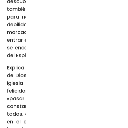
descubrimiento del corazón de la Iglesia es
también una gran luz para nosotros hoy,
para no escandalizarnos por los límites y
debilidades de la institución eclesiástica,
marcada por oscuridades y pecados, y
entrar en su corazón ardiente de amor, que
se encendió en Pentecostés gracias al don
del Espíritu Santo» (41).
Explica el Papa Francisco que este llamado
de Dios a «poner fuego en el corazón de la
Iglesia más que a soñar con su propia
felicidad» (42) le permitió a santa Teresita
«pasar de un fervoroso deseo del cielo a un
constante y ardiente deseo del bien de
todos, culminando en el sueño de continuar
en el cielo su misión de amar a Jesús y