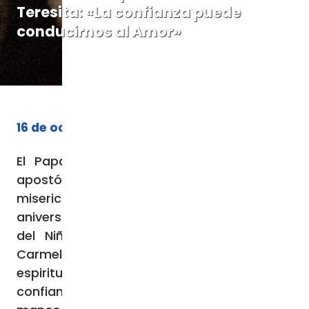
Teresita: «La confianza puede
conducirnos al Amor»
16 de octubre de 2023
El Papa Francisco publica la exhortación
apostólica sobre la confianza en el amor
misericordioso de Dios, con motivo del 150
aniversario del nacimiento de Santa Teresa
del Niño Jesús y de la Santa Faz -del
Carmelo de Lisieux- reconociendo el tesoro
espiritual de su “caminito espiritual”: «es la
confianza la que nos permite poner en las