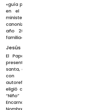
«guía para todos, sobre todo para quienes,
en el pueblo de Dios, desempeñan el
ministerio de teólogos». Y el Papa Francisco
canonizó «a sus padres Luis y Celia en el
año 2015, durante el Sínodo sobre la
familia» (6).
Jesús para los demás
El Papa Francisco en el primer capítulo
presenta la experiencia cristiana en la
santa, desde su oración, vida mística, pero
con alma misionera y sin
autoreferencialidad: «En el nombre que ella
eligió como religiosa se destaca Jesús: el
“Niño” que manifiesta el misterio de la
Encarnación y la “Santa Faz”» (7), y «el
Nombre de Jesús es continuamente