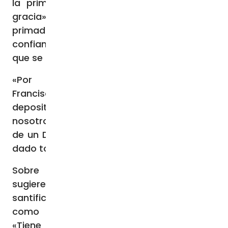
la primacía de la acción de Dios, de su
gracia» (17), por ello «prefiere destacar el
primado de la acción divina e invitar a la
confianza plena mirando el amor de Cristo
que se nos ha dado hasta el fin» (19).
«Por consiguiente -escribe el Papa
Francisco-, la actitud más adecuada es
depositar la confianza del corazón fuera de
nosotros mismos: en la infinita misericordia
de un Dios que ama sin límites y que lo ha
dado todo en la Cruz de Jesucristo» (20).
Sobre esta “confianza” el Santo Padre
sugiere no asumirla solo en referencia a la
santificación y salvación, sino también
como un “abandono cotidiano” en Dios:
«Tiene un sentido integral, que abraza la