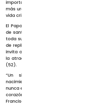
importancia, su valor, su luz, algunas son
más urgentes y más estructurantes para la
vida cristiana» (49).
El Papa Francisco afirma que la actualidad
de santa Teresa del Niño Jesús perdura en
toda su «pequeña grandeza: …En un tiempo
de repliegues y de cerrazones, Teresita nos
invita a la salida misionera, cautivados por
la atracción de Jesucristo y del Evangelio»
(52).
“Un siglo y medio después de su
nacimiento, Teresita está más viva que
nunca en medio de la Iglesia peregrina, en el
corazón del Pueblo de Dios” (53), dice
Francisco finzalizando con la oración: