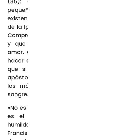
(35): «Teresita vive la caridad en la
pequeñez, en las cosas más simples de la
existencia cotidiana» (36), y en el corazón
de la Iglesia, donde buscó su lugar (38): «…
Comprendí que la Iglesia tenía un corazón,
y que ese corazón estaba ardiendo de
amor. Comprendí que sólo el amor podía
hacer actuar a los miembros de la Iglesia;
que si el amor llegaba a apagarse, los
apóstoles ya no anunciarían el Evangelio y
los mártires se negarían a derramar su
sangre…» (39).
«No es el corazón de una Iglesia triunfalista,
es el corazón de una Iglesia amante
humilde y misericordiosa» (40), señala
Francisco. Afirmando además que «Tal