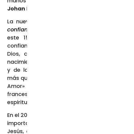
manos de Dios lo que sólo Él puede hacer».
Johan Pacheco – Ciudad del Vaticano
La nueva
Exhortación Apostólica «
C’est la
confiance
»
del Papa Francisco publicada
este 15 de octubre, es dedicada a la
confianza en el amor misericordiosos de
Dios, con motivo del 150 aniversario del
nacimiento de Santa Teresa del Niño Jesús
y de la Santa Faz: «La confianza, y nada
más que la confianza, puede conducirnos al
Amor» (1), palabras de la joven santa
francesa que «resumen la genialidad de su
espiritualidad» (2).
En el 2023 se han conmemorado dos fechas
importantes de Santa Teresa del Niño
Jesús, el 2 de enero fue el 150º aniversario