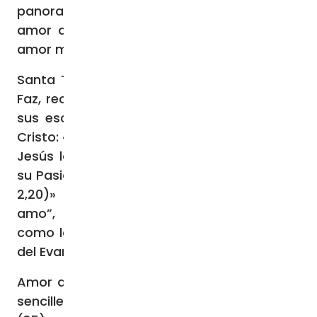
panorama de la repuesta confiada del
amor de la santa, a través del prójimo, al
amor misericordiosos de Dios.
Santa Teresa del Niño Jesús y de la Santa
Faz, recuerda el Santo Padre, expresaba en
sus escritos su «amor esponsal» (32) con
Cristo: «Teresita tiene la viva certeza de que
Jesús la amó y conoció personalmente en
su Pasión: Me amó y se entregó por mí (Ga
2,20)» (33). Y «el acto de amor “Jesús, te
amo”, continuamente vivido por Teresita
como la respiración, es su clave de lectura
del Evangelio» (34), asegura el Pontifice.
Amor que santa Teresita vivió en la mayor
sencilles y experimento en la vida cotidiana