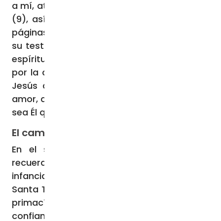
a mí, atrae también a las almas que amo…»
(9), así lo escribía la santa en las últimas
páginas de «Historia de un alma» (10) como
su testamento misionero «con un ferviente
espíritu apostólico» (11), dejándose guiar
por la acción del Espíritu Santo: «Yo pido a
Jesús que me atraiga a las llamas de su
amor, que me una tan íntimamente a Él que
sea Él quien viva y quien actúe en mí» (12).
El caminito de la confianza y del amor
En el segundo capítulo el Santo Padre
recuerda el valor de “El camino de la
infancia espiritual” (14) propuesto por
Santa Teresa del Niño Jesús que subraya la
primacía de la acción de Dios y “la
confianza” plena en la misericordia de