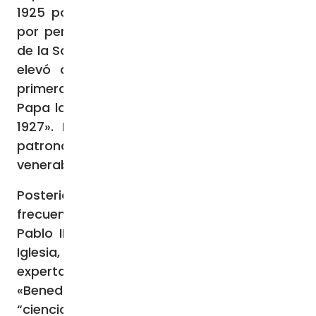
1925 por Pío XI: «quien agradeció al Señor
por permitirle que Teresa del Niño Jesús y
de la Santa Faz fuera “la primera beata que
elevó a los honores de los altares y la
primera santa canonizada por él”. El mismo
Papa la declaró patrona de las Misiones en
1927». Luego fue proclamada una de las
patronas de Francia en 1944 por el
venerable Pío XII.
Posteriormente san Pablo VI recordaba con
frecuencia sus virtudes cristianas. San Juan
Pablo II en «1997 la declaró doctora de la
Iglesia, considerándola además «como
experta en la
scientia amoris
». También,
«Benedicto XVI retomó el tema de su
“ciencia del amor”, proponiéndola como