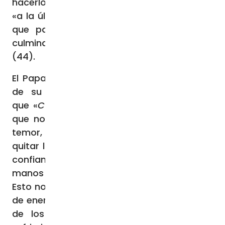
hacerlo amar» (43). Llegando de este modo
«a la última síntesis personal del Evangelio,
que partía de la confianza plena hasta
culminar en el don total por los demás»
(44).
El Papa Francisco llega a un punto central
de su exhortación apostólica, indicando
que «
C’est la confiance
. Es la confianza la
que nos lleva al Amor y así nos libera del
temor, es la confianza la que nos ayuda a
quitar la mirada de nosotros mismos, es la
confianza la que nos permite poner en las
manos de Dios lo que sólo Él puede hacer.
Esto nos deja un inmenso caudal de amor y
de energías disponibles para buscar el bien
de los hermanos. Y así, en medio del