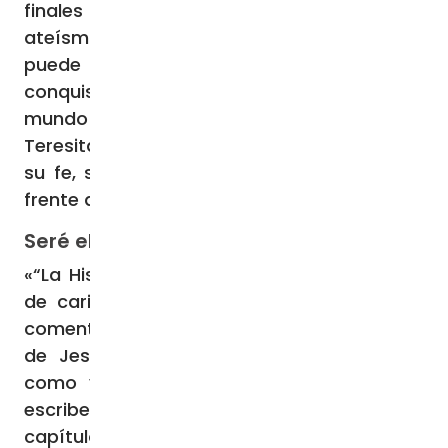
finales del siglo XIX que la edad de oro del
ateísmo moderno: «pero la oscuridad no
puede extinguir la luz: ella ha sido
conquistada por Aquel que ha venido al
mundo como luz (cf. Jn 12,46). El relato de
Teresita manifiesta el carácter heroico de
su fe, su victoria en el combate espiritual,
frente a las tentaciones más fuertes» (26).
Seré el amor
«“La Historia de un alma” es un testimonio
de caridad, donde Teresita nos ofrece un
comentario sobre el mandamiento nuevo
de Jesús: Ámense los unos a los otros,
como yo los he amado (Jn 15,12)» (31),
escribe el Papa Francisco en el tercer
capítulo de su exhortación ofreciendo un