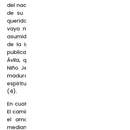
del nacimiento y el 23 de abril el centenario
de su beatificación. El Papa Francisco ha
querido que esta exhortación apostólica
vaya más allá de una celebración y «sea
asumido como parte del tesoro espiritual
de la Iglesia». Además, «la fecha de esta
publicación, memoria de santa Teresa de
Ávila, quiere presentar a santa Teresa del
Niño Jesús y de la Santa Faz como fruto
maduro de la reforma del Carmelo y de la
espiritualidad de la gran santa española»
(4).
En cuatro capítulos: Jesús para los demás;
El caminito de la confianza y del amor; Seré
el amor; En el corazón del Evangelio; y
mediante 53 parágrafos el Pontífice