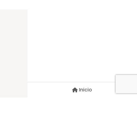
Dirección
Carlos Palacios #527, Bulnes
Región de Ñuble, Chile
Inicio
Contacto
pscblarqui@gmail.com
Síguenos