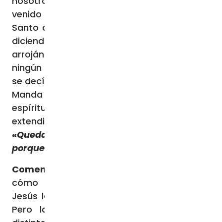
nosotros contigo, Jesús de Nazaret? ¿Has
venido a destruirnos? Sé quién eres tú: el
Santo de Dios». Jesús entonces le conminó
diciendo: «Cállate, y sal de él». Y el demonio,
arrojándole en medio, salió de él sin hacerle
ningún daño. Quedaron todos pasmados, y
se decían unos a otros: «¡Qué palabra ésta!
Manda con autoridad y poder a los
espíritus inmundos y salen». Y su fama se
extendió por todos los lugares de la región.
«Quedaban asombrados de su doctrina,
porque hablaba con autoridad»
Comentario del Evangelio:
Hoy vemos
cómo la actividad de enseñar fue para
Jesús la misión central de su vida pública.
Pero la predicación de Jesús era muy