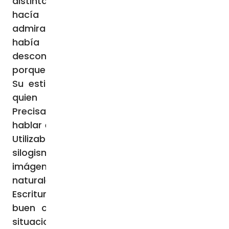
distinta a la de los otros maestros y esto
hacía que la gente se extrañara y se
admirara. Ciertamente, aunque el Señor no
había estudiado (cf. Jn 7,15),
desconcertaba con sus enseñanzas,
porque «hablaba con autoridad» (Lc 4,32).
Su estilo de hablar tenía la autoridad de
quien se sabe el “Santo de Dios”.
Precisamente, aquella autoridad de su
hablar era lo que daba fuerza a su lenguaje.
Utilizaba imágenes vivas y concretas, sin
silogismos ni definiciones; palabras e
imágenes que extraía de la misma
naturaleza cuando no de la Sagrada
Escritura. No hay duda de que Jesús era
buen observador, hombre cercano a las
situaciones humanas: al mismo tiempo que