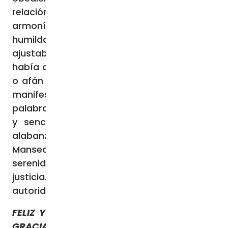
relación con el Padre lo que explica la
armonía única entre la grandeza y la
humildad. La autoridad de su hablar no se
ajustaba a los parámetros humanos; no
había competencia, ni intereses personales
o afán de lucirse. Era una autoridad que se
manifestaba tanto en la sublimidad de la
palabra o de la acción como en la humildad
y sencillez. No hubo en sus labios ni la
alabanza personal, ni la altivez, ni gritos.
Mansedumbre, dulzura, comprensión, paz,
serenidad, misericordia, verdad, luz,
justicia… fueron el aroma que rodeaba la
autoridad de sus enseñanzas.
FELIZ Y BENDECIDO DIA MARTES Y CON LA
GRACIA DE DIOS, VAMOS QUE SE PUEDE!!!