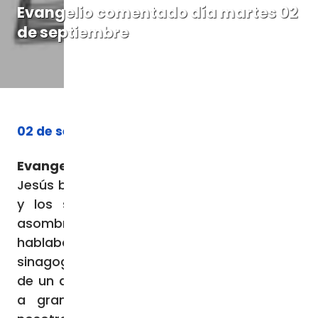
Evangelio comentado día martes 02
de septiembre
02 de septiembre de 2025
Evangelio (
Lc
4,31-37):
En aquel tiempo,
Jesús bajó a Cafarnaúm, ciudad de Galilea,
y los sábados les enseñaba. Quedaban
asombrados de su doctrina, porque
hablaba con autoridad. Había en la
sinagoga un hombre que tenía el espíritu
de un demonio inmundo, y se puso a gritar
a grandes voces: «¡Ah! ¿Qué tenemos