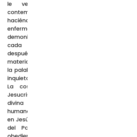
le vemos enseñando, también lo
contemplamos cerca de las gentes
haciéndoles el bien (con curaciones de
enfermedades, con expulsiones de
demonios, etc.). Leía en el libro de la vida de
cada día experiencias que le servían
después para enseñar. Aunque este
material era tan elemental y “rudimentario”,
la palabra del Señor era siempre profunda,
inquietante, radicalmente nueva, definitiva.
La cosa más grande del hablar de
Jesucristo era el compaginar la autoridad
divina con la más increíble sencillez
humana. Autoridad y sencillez eran posibles
en Jesús gracias al conocimiento que tenía
del Padre y su relación de amorosa
obediencia con Él (cf. Mt 11,25-27). Es esta