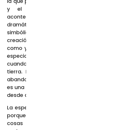
la que participarán también nuestro cuerpo
y el mundo que nos rodea. Los
acontecimientos que se nos narran tan
dramáticamente quieren indicar de modo
simbólico la participación de toda la
creación en la segunda venida del Señor,
como ya participaron en la primera venida,
especialmente en el momento de su pasión,
cuando se oscureció el cielo y tembló la
tierra. La dimensión cósmica no quedará
abandonada al final de los tiempos, ya que
es una dimensión que acompaña al hombre
desde que entró en el Paraíso.
La esperanza del cristiano no es engañosa,
porque cuando empiecen a suceder estas
cosas —nos dice el Señor mismo—