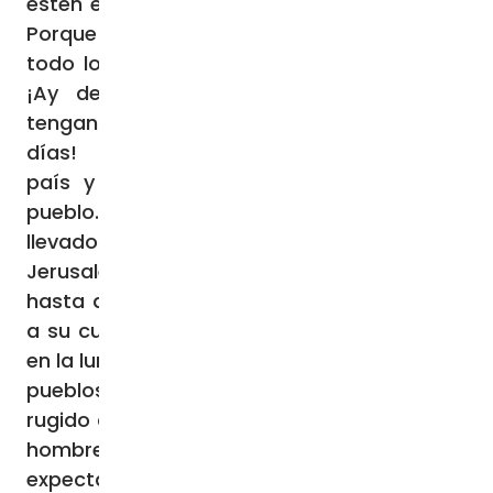
estén en los campos que no vuelvan a ella.
Porque serán días de escarmiento, en que
todo lo que está escrito deberá cumplirse.
¡Ay de las que estén embarazadas o
tengan niños de pecho en aquellos
días! Será grande la desgracia de este
país y la ira de Dios pesará sobre este
pueblo. Caerán al filo de la espada, serán
llevados cautivos a todas las naciones, y
Jerusalén será pisoteada por los paganos,
hasta que el tiempo de los paganos llegue
a su cumplimiento. Habrá señales en el sol,
en la luna y en las estrellas; y en la tierra, los
pueblos serán presa de la angustia ante el
rugido del mar y la violencia de las olas. Los
hombres desfallecerán de miedo ante la
expectativa de lo que sobrevendrá al