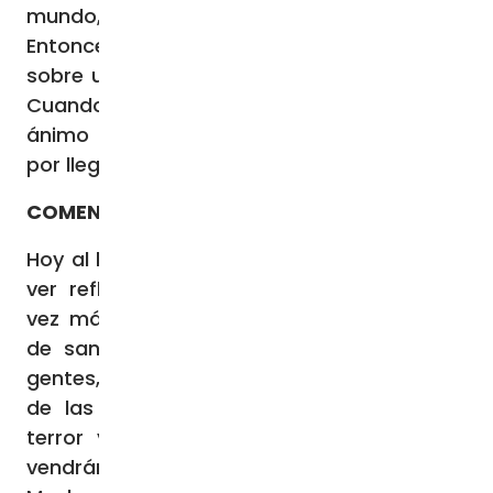
mundo, porque los astros se conmoverán.
Entonces se verá al Hijo del hombre venir
sobre una nube, lleno de poder y de gloria.
Cuando comience a suceder esto, tengan
ánimo y levanten la cabeza, porque está
por llegarles la liberación.
COMENTARIO DEL EVANGELIO:
Hoy al leer este santo Evangelio, ¿Cómo no
ver reflejado el momento presente, cada
vez más lleno de amenazas y más teñido
de sangre? «En la tierra, angustia de las
gentes, perplejas por el estruendo del mar y
de las olas, muriéndose los hombres de
terror y de ansiedad por las cosas que
vendrán sobre el mundo» (Lc 21,25b-26a).