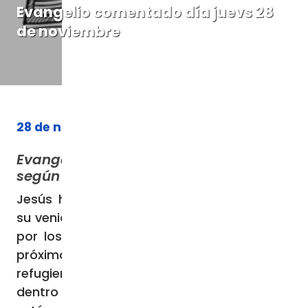
Evangelio comentado día juevs 28
de noviembre
28 de noviembre de 2024
Evangelio de nuestro Señor Jesucristo
según san Lucas 21, 20-28
Jesús hablaba a sus discípulos acerca de
su venida: Cuando vean a Jerusalén sitiada
por los ejércitos, sepan que su ruina está
próxima. Los que estén en Judea que se
refugien en las montañas; los que estén
dentro de la ciudad que se alejen; y los que