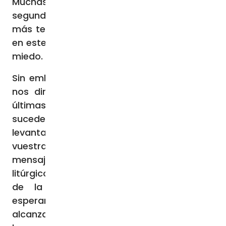
Muchas veces, se ha representado la
segunda venida del Señor con las imágenes
más terroríficas posibles, como parece ser
en este Evangelio, siempre bajo el signo del
miedo.
Sin embargo, ¿es éste el mensaje que hoy
nos dirige el Evangelio? Fijémonos en las
últimas palabras: «Cuando empiecen a
suceder estas cosas, cobrad ánimo y
levantad la cabeza porque se acerca
vuestra liberación» (Lc 21,28). El núcleo del
mensaje de estos últimos días del año
litúrgico no es el miedo, sino la esperanza
de la futura liberación, es decir, la
esperanza completamente cristiana de
alcanzar la plenitud de vida con el Señor, en