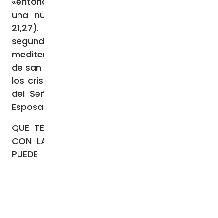
«entonces verán venir al Hijo del hombre en
una nube con gran poder y gloria» (Lc
21,27). No vivamos angustiados ante la
segunda venida del Señor, su Parusía:
meditemos, mejor, las profundas palabras
de san Agustín que, ya en su época, al ver a
los cristianos atemorizados ante el retorno
del Señor, se pregunta: «¿Cómo puede la
Esposa tener miedo de su Esposo?».
QUE TENGAN UN MUY BUEN DÍA JUEVES Y
CON LA GRACIA DE DIOS, VAMOS QUE SE
PUEDE