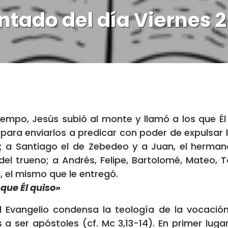
tado del día Viernes 2
iempo, Jesús subió al monte y llamó a los que Él q
 para enviarlos a predicar con poder de expulsar 
 a Santiago el de Zebedeo y a Juan, el herman
del trueno; a Andrés, Felipe, Bartolomé, Mateo, 
, el mismo que le entregó.
 que Él quiso»
l Evangelio condensa la teología de la vocación 
 a ser apóstoles (cf. Mc 3,13-14). En primer lugar