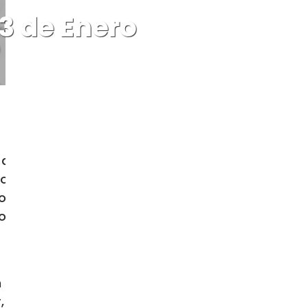
3 de Enero
uiso; y vinieron donde Él. Instituyó
los demonios. Instituyó a los Doce y
o de Santiago, a quienes puso por
Tomás, Santiago el de Alfeo, Tadeo,
cristiana: el Señor elige a los que
, los elige: antes de la creación del