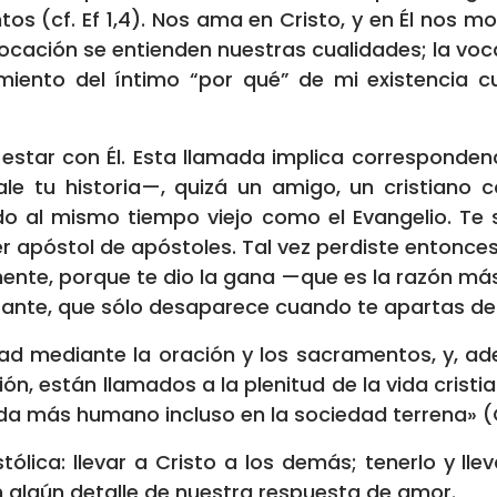
os (cf. Ef 1,4). Nos ama en Cristo, y en Él nos 
a vocación se entienden nuestras cualidades; la vo
imiento del íntimo “por qué” de mi existencia
star con Él. Esta llamada implica correspondenc
e tu historia—, quizá un amigo, un cristiano co
 al mismo tiempo viejo como el Evangelio. Te s
er apóstol de apóstoles. Tal vez perdiste entonces 
mente, porque te dio la gana —que es la razón má
onstante, que sólo desaparece cuando te apartas de
ad mediante la oración y los sacramentos, y, ad
ión, están llamados a la plenitud de la vida cristia
ida más humano incluso en la sociedad terrena» (Co
tólica: llevar a Cristo a los demás; tenerlo y l
n algún detalle de nuestra respuesta de amor.