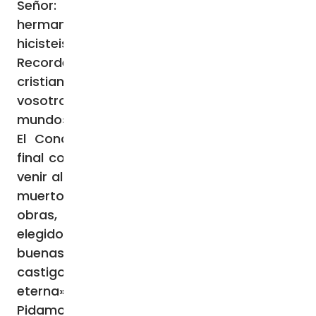
Señor: ‘Cuanto hicisteis a unos de estos
hermanos míos más pequeños, a mí me lo
hicisteis’ (Mt 25,40)».
Recordemos que Cristo vive en los
cristianos… y nos dice: «Yo estoy con
vosotros todos los días hasta el fin del
mundo» (Mt 28,20).
El Concilio Lateranense IV define el juicio
final como verdad de fe: «Jesucristo ha de
venir al fin del mundo, para juzgar a vivos y
muertos, y para dar a cada uno según sus
obras, tanto a los reprobados como a los
elegidos (…) para recibir según sus obras,
buenas o malas: aquellos con el diablo
castigo eterno, y éstos con Cristo gloria
eterna».
Pidamos a María que nos ayude en las