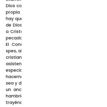
Dios como Dios quiere ser amado y deja tu
propia condición». No hacer una cosa que
hay que hacer, en servicio de los otros hijos
de Dios y hermanos nuestros, supone dejar
a Cristo sin estos detalles de amor debido:
pecados de omisión.
El Concilio Vaticano II, en la Gaudium et
spes, al explicar las exigencias de la caridad
cristiana, que da sentido a la llamada
asistencia social, dice: «En nuestra época,
especialmente urge la obligación de
hacernos prójimo de cualquier hombre que
sea y de servirlos con afecto, ya se trate de
un anciano abandonado por todos, o del
hambriento que apela a nuestra conciencia
trayéndonos a la memoria las palabras del