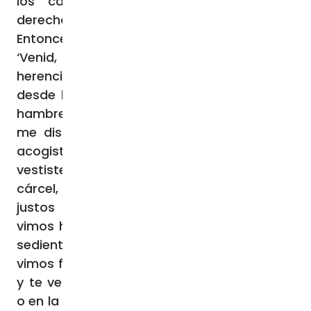
los cabritos. Pondrá las ovejas a su
derecha, y los cabritos a su izquierda.
Entonces dirá el Rey a los de su derecha:
‘Venid, benditos de mi Padre, recibid la
herencia del Reino preparado para vosotros
desde la creación del mundo. Porque tuve
hambre, y me disteis de comer; tuve sed, y
me disteis de beber; era forastero, y me
acogisteis; estaba desnudo, y me
vestisteis; enfermo, y me visitasteis; en la
cárcel, y vinisteis a verme’. Entonces los
justos le responderán: ‘Señor, ¿cuándo te
vimos hambriento, y te dimos de comer; o
sediento, y te dimos de beber? ¿Cuándo te
vimos forastero, y te acogimos; o desnudo,
y te vestimos? ¿Cuándo te vimos enfermo
o en la cárcel, y fuimos a verte?’. Y el Rey les