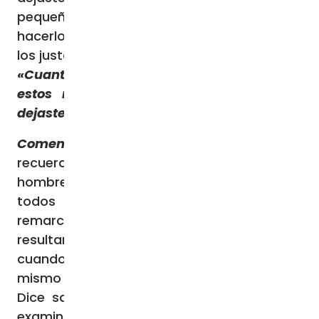
pequeños, también conmigo dejasteis de
hacerlo’. E irán éstos a un castigo eterno, y
los justos a una vida eterna».
«Cuanto dejasteis de hacer con uno de
estos más pequeños, también conmigo
dejasteis de hacerlo»
Comentario del Evangelio:
Hoy se nos
recuerda el juicio final, «cuando el Hijo del
hombre venga en su gloria acompañado de
todos sus ángeles» (Mt 25,31), y nos
remarca que dar de comer, beber, vestir…
resultan obras de amor para un cristiano,
cuando al hacerlas se sabe ver en ellas al
mismo Cristo.
Dice san Juan de la Cruz: «A la tarde te
examinarán en el amor. Aprende a amar a