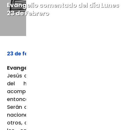
Evangelio comentado del día Lunes
23 de Febrero
23 de febrero de 2026
Evangelio (
Mt
25,31-46):
En aquel tiempo,
Jesús dijo a sus discípulos: «Cuando el Hijo
del hombre venga en su gloria
acompañado de todos sus ángeles,
entonces se sentará en su trono de gloria.
Serán congregadas delante de Él todas las
naciones, y Él separará a los unos de los
otros, como el pastor separa las ovejas de