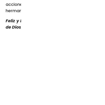
acciones de servicio a su Hijo en los
hermanos.
Feliz y Bendecido día Lunes y con la Gracia
de Dios, vamos que se puede!!!