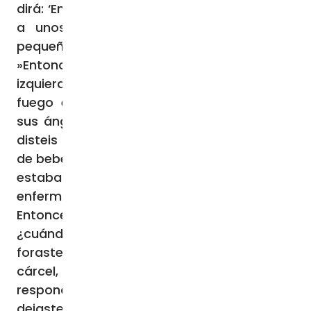
dirá: ‘En verdad os digo que cuanto hicisteis
a unos de estos hermanos míos más
pequeños, a mí me lo hicisteis’.
»Entonces dirá también a los de su
izquierda: ‘Apartaos de mí, malditos, al
fuego eterno preparado para el Diablo y
sus ángeles. Porque tuve hambre, y no me
disteis de comer; tuve sed, y no me disteis
de beber; era forastero, y no me acogisteis;
estaba desnudo, y no me vestisteis;
enfermo y en la cárcel, y no me visitasteis’.
Entonces dirán también éstos: ‘Señor,
¿cuándo te vimos hambriento o sediento o
forastero o desnudo o enfermo o en la
cárcel, y no te asistimos?’. Y él entonces les
responderá: ‘En verdad os digo que cuanto
dejasteis de hacer con uno de estos más