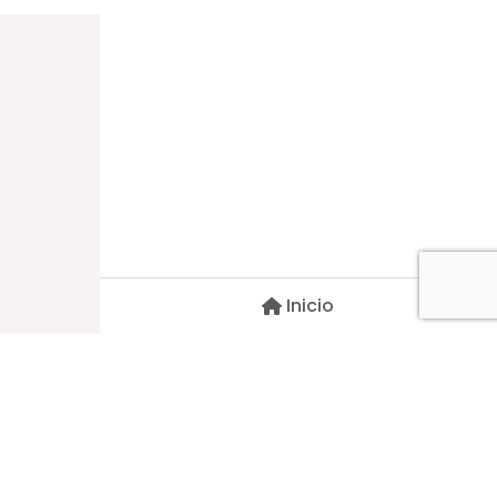
Dirección
Carlos Palacios #527, Bulnes
Región de Ñuble, Chile
Inicio
Contacto
pscblarqui@gmail.com
Síguenos