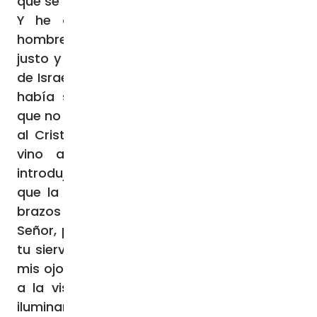
que se dice en la Ley del Señor.
Y he aquí que había en Jerusalén un
hombre llamado Simeón; este hombre era
justo y piadoso, y esperaba la consolación
de Israel; y estaba en él el Espíritu Santo. Le
había sido revelado por el Espíritu Santo
que no vería la muerte antes de haber visto
al Cristo del Señor. Movido por el Espíritu,
vino al Templo; y cuando los padres
introdujeron al niño Jesús, para cumplir lo
que la Ley prescribía sobre Él, le tomó en
brazos y bendijo a Dios diciendo: «Ahora,
Señor, puedes, según tu palabra, dejar que
tu siervo se vaya en paz; porque han visto
mis ojos tu salvación, la que has preparado
a la vista de todos los pueblos, luz para
iluminar a los gentiles y gloria de tu pueblo