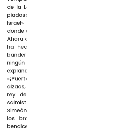
de la Ley, tan sólo es un hombre «justo y
piadoso, y esperaba la consolación de
Israel» (Lc 2,25). Pero el Espíritu sopla allí
donde quiere (cf. Jn 3,8).
Ahora comprueba con extrañeza que no se
ha hecho ningún preparativo, no se ven
banderas, ni guirnaldas, ni escudos en
ningún sitio. José y María cruzan la
explanada llevando el Niño en brazos.
«¡Puertas, levantad vuestros dinteles,
alzaos, portones antiguos, para que entre el
rey de la gloria!» (Sal 24,7), clama el
salmista.
Simeón se avanza a saludar a la Madre con
los brazos extendidos, recibe al Niño y
bendice a Dios, diciendo: «Ahora, Señor,