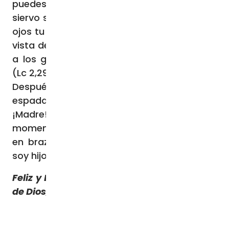
puedes, según tu palabra, dejar que tu
siervo se vaya en paz; porque han visto mis
ojos tu salvación, la que has preparado a la
vista de todos los pueblos, luz para iluminar
a los gentiles y gloria de tu pueblo Israel»
(Lc 2,29-32).
Después dice a María: «¡y a ti misma una
espada te atravesará el alma!» (Lc 2,35).
¡Madre!, —le digo— cuando llegue el
momento de ir a la casa del Padre, llévame
en brazos como a Jesús, que también yo
soy hijo tuyo y niño.
Feliz y Bendecido día Lunes y con la Gracia
de Dios, vamos que se puede!!!