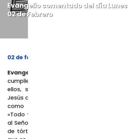
Evangelio comentado del día Lunes
02 de Febrero
02 de febrero de 2026
Evangelio (
Lc
2,22-40):
Cuando se
cumplieron los días de la purificación de
ellos, según la Ley de Moisés, llevaron a
Jesús a Jerusalén para presentarle al Señor,
como está escrito en la Ley del Señor:
«Todo varón primogénito será consagrado
al Señor» y para ofrecer en sacrificio un par
de tórtolas o dos pichones, conforme a lo