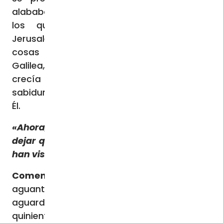
alababa a Dios y hablaba del Niño a todos
los que esperaban la redención de
Jerusalén. Así que cumplieron todas las
cosas según la Ley del Señor, volvieron a
Galilea, a su ciudad de Nazaret. El Niño
crecía y se fortalecía, llenándose de
sabiduría; y la gracia de Dios estaba sobre
Él.
«Ahora, Señor, puedes, según tu palabra,
dejar que tu siervo se vaya en paz; porque
han visto mis ojos tu salvación»
Comentario del Evangelio:
Hoy,
aguantando el frío del invierno, Simeón
aguarda la llegada del Mesías. Hace
quinientos años, cuando se comenzaba a