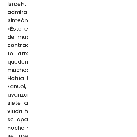
Israel». Su padre y su madre estaban
admirados de lo que se decía de Él.
Simeón les bendijo y dijo a María, su madre:
«Éste está puesto para caída y elevación
de muchos en Israel, y para ser señal de
contradicción —¡y a ti misma una espada
te atravesará el alma!— a fin de que
queden al descubierto las intenciones de
muchos corazones».
Había también una profetisa, Ana, hija de
Fanuel, de la tribu de Aser, de edad
avanzada; después de casarse había vivido
siete años con su marido, y permaneció
viuda hasta los ochenta y cuatro años; no
se apartaba del Templo, sirviendo a Dios
noche y día en ayunos y oraciones. Como
se presentase en aquella misma hora,