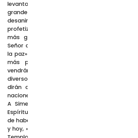
levantar el Templo, hubo una penuria tan
grande que los constructores se
desanimaron. Fue entonces cuando Ageo
profetizó: «La gloria de este templo será
más grande que la del anterior, dice el
Señor del universo, y en este lugar yo daré
la paz» (Ag 2,9); y añadió que «los tesoros
más preciados de todas las naciones
vendrán aquí» (Ag 2,7). Frase que admite
diversos significados: «el más preciado»,
dirán algunos, «el deseado de todas las
naciones», afirmará san Jerónimo.
A Simeón «le había sido revelado por el
Espíritu Santo que no vería la muerte antes
de haber visto al Cristo del Señor» (Lc 2,26),
y hoy, «movido por el Espíritu», ha subido al
Templo. Él no es levita, ni escriba, ni doctor