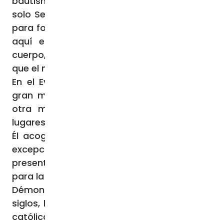
bautismo. Todos fuimos bautizados en un
solo Señor, una sola fe, «en un solo Espíritu
para formar un solo cuerpo» (1Cor 12,13). He
aquí el ideal de unidad: formar un solo
cuerpo, ser en Cristo una sola cosa, para
que el mundo crea.
En el Evangelio de hoy vemos cómo «una
gran muchedumbre de Galilea» y también
otra mucha gente procedente de otros
lugares (cf. Mc 3,7-8) se acercan al Señor. Y
Él acoge y procura el bien para todos, sin
excepción. Esto lo hemos de tener muy
presente durante el octavario de oración
para la unidad de los cristianos.
Démonos cuenta de cómo, a lo largo de los
siglos, los cristianos nos hemos dividido en
católicos, ortodoxos, anglicanos, luteranos,