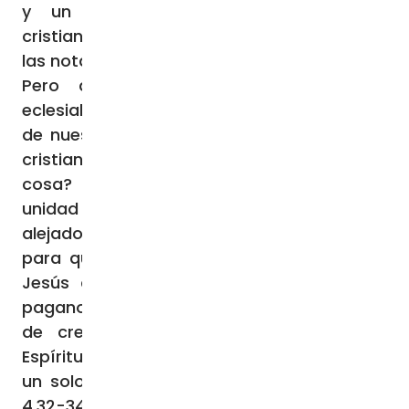
y un largo etcétera de confesiones
cristianas. Pecado histórico contra una de
las notas esenciales de la Iglesia: la unidad.
Pero aterricemos en nuestra realidad
eclesial de hoy. La de nuestro obispado, la
de nuestra parroquia. La de nuestro grupo
cristiano. ¿Somos realmente una sola
cosa? ¿Realmente nuestra relación de
unidad es motivo de conversión para los
alejados de la Iglesia? «Que todos sean uno,
para que el mundo crea» (Jn 17,21), ruega
Jesús al Padre. Éste es el reto. Que los
paganos vean cómo se relaciona un grupo
de creyentes, que congregados por el
Espíritu Santo en la Iglesia de Cristo tienen
un solo corazón y una sola alma (cf. Hch
4,32-34).