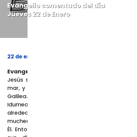
Evangelio comentado del día
Jueves 22 de Enero
22 de enero de 2026
Evangelio (
Mc
3,7-12):
En aquel tiempo,
Jesús se retiró con sus discípulos hacia el
mar, y le siguió una gran muchedumbre de
Galilea. También de Judea, de Jerusalén, de
Idumea, del otro lado del Jordán, de los
alrededores de Tiro y Sidón, una gran
muchedumbre, al oír lo que hacía, acudió a
Él. Entonces, a causa de la multitud, dijo a