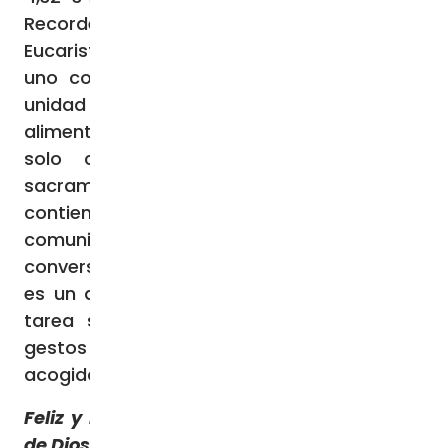
Recordemos que, como fruto de la
Eucaristía —a la vez que la unión de cada
uno con Jesús— se ha de manifestar la
unidad de la Asamblea, ya que nos
alimentamos del mismo Pan para ser un
solo cuerpo. Por tanto, lo que los
sacramentos significan, y la gracia que
contienen, exigen de nosotros gestos de
comunión hacia los otros. Nuestra
conversión es a la unidad trinitaria (lo cual
es un don que viene de lo alto) y nuestra
tarea santificadora no puede obviar los
gestos de comunión, de comprensión, de
acogida y de perdón hacia los demás.
Feliz y Bendecido día Jueves y con Gracia
de Dios, vamos que se puede!!!