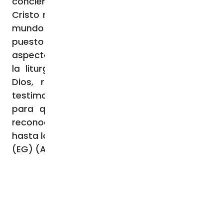
conciencia de la urgencia de anunciar a
Cristo más allá de las propias fronteras, al
mundo entero. Aquí la vivencia cristiana ha
puesto un énfasis particular en otros
aspectos igualmente fundamentales, como
la liturgia. En este terreno bendecido por
Dios, rico en historias de santos y en
testimonios luminosos de fe, trabajaremos
para que surjan vocaciones capaces de
reconocer la belleza de anunciar a Cristo
hasta los confines del mundo”.
(EG) (Agencia Fides 11/2/2026)