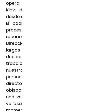
opera desde la Nunciatura Apostólica en
Kiev, donde el misionero presta servicio
desde el pasado verano.
El padre Luca Bovio afirma: “Aunque los
procesos burocráticos para el
reconocimiento jurídico de nuestra
Dirección por parte del Estado suelen ser
largos y se han vuelto aún más complejos
debido al conflicto en curso, nuestro
trabajo se está desarrollando. Siguiendo
nuestra propuesta, se están identificando
personas que pueden ser nombradas
directores diocesanos por sus respectivos
obispos. Se trata de colaboradores que,
una vez formados, desempeñan una labor
valiosa y capilar en cada diócesis. Hasta el
momento, ya han sido nombrados tres”.