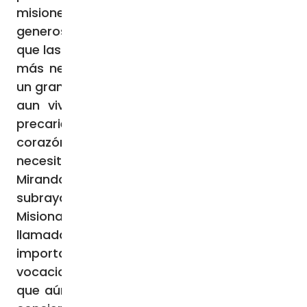
misionera, mostrando la alegría y
generosidad propias de su edad, valores
que las OMP fomentan en favor de los niños
más necesitados”. Y concluye: “Me parece
un gran signo de esperanza ver a niños que,
aun viviendo en condiciones de continua
precariedad, anuncian el Evangelio con el
corazón abierto hacia sus coetáneos más
necesitados”.
Mirando hacia el futuro, el padre Luca Bovio
subraya: “Considero que las Obras
Misionales Pontificias en Ucrania han sido
llamadas a desempeñar un papel
importante en la animación misionera y
vocacional. En esta primera etapa, percibo
que aún no se ha extendido plenamente la