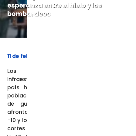
esperanza entre el hielo y los
bombardeos
11 de febrero de 2026
Los intensos ataques contra las
infraestructuras energéticas en todo el
país han puesto a dura prueba a una
población agotada tras casi cuatro años
de guerra. En este contexto, Ucrania
afronta temperaturas que oscilan entre los
-10 y los -20 grados, además de frecuentes
cortes de electricidad, falta de calefacción