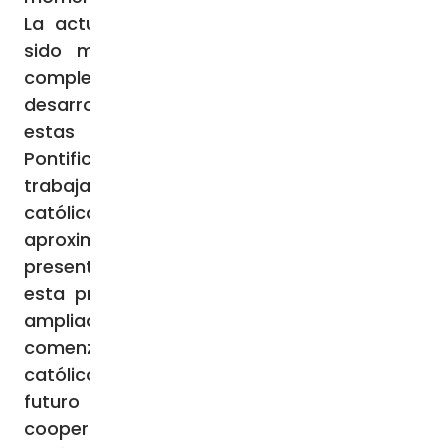
La actual realidad eclesial en Ucrania ha
sido moldeada por una historia rica y
compleja, estrechamente vinculada al
desarrollo del cristianismo ortodoxo en
estas tierras. “Como Obras Misionales
Pontificias – explica el padre Bovio-, hemos
trabajado principalmente con la Iglesia
católica de rito latino, que representa
aproximadamente el 1% de los cristianos
presentes en Ucrania. Sin embargo, desde
esta primera etapa, nuestra Dirección ha
ampliado su ámbito de acción y ha
comenzado a colaborar también con los
católicos de rito greco-bizantino. En un
futuro próximo, nos gustaría extender la
cooperación a la pequeña comunidad de