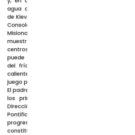
y, en algunos casos, incluso ausencia de
agua corriente. Desde Borodyanka, cerca
de Kiev, el padre Luca Bovio, misionero de la
Consolata y director de las Obras
Misionales Pontificias (OMP) en Ucrania,
muestra en un video uno de los numerosos
centros de acogida donde la población
puede encontrar una tregua momentánea
del frío: en ellos se distribuyen comidas
calientes y se han habilitado espacios de
juego para los niños.
El padre Luca Bovio relata a la Agencia Fides
los primeros meses de actividad de la
Dirección nacional de las Obras Misionales
Pontificias, que se está estructurando
progresivamente. La nueva Dirección fue
constituida en marzo de 2025 y, por ahora,