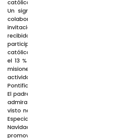
católicos armenios”.
Un signo significativo de este camino de
colaboración con la Iglesia local ha sido la
invitación oficial que el padre Luca Bovio ha
recibido el pasado mes de octubre para
participar en el Sínodo de la Iglesia greco-
católica, a la que pertenece entre el 12 % y
el 13 % de la población. En esa ocasión, el
misionero ha presentado la misión y las
actividades de las Obras Misionales
Pontificias.
El padre Luca Bovio añade: “Con sorpresa y
admiración, en estos meses también he
visto nacer grupos de la Infancia Misionera.
Especialmente durante el tiempo de
Navidad, estos niños y adolescentes han
promovido iniciativas de animación