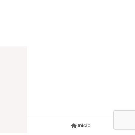
Dirección
Carlos Palacios #527, Bulnes
Región de Ñuble, Chile
Inicio
Contacto