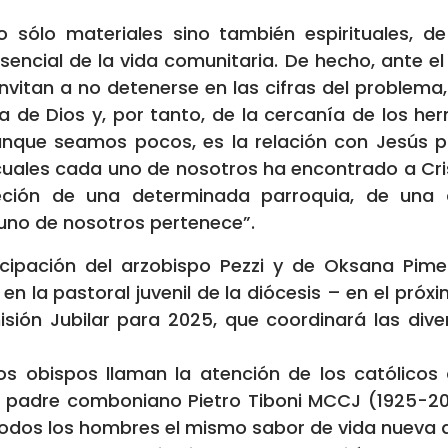
o sólo materiales sino también espirituales, 
cial de la vida comunitaria. De hecho, ante el
s invitan a no detenerse en las cifras del problem
de Dios y, por tanto, de la cercanía de los her
aunque seamos pocos, es la relación con Jesús p
cuales cada uno de nosotros ha encontrado a Cri
creción de una determinada parroquia, de un
uno de nosotros pertenece”.
icipación del arzobispo Pezzi y de Oksana Pim
 la pastoral juvenil de la diócesis – en el próx
ión Jubilar para 2025, que coordinará las divers
os obispos llaman la atención de los católicos 
l padre comboniano Pietro Tiboni MCCJ (1925-2017
 todos los hombres el mismo sabor de vida nueva 