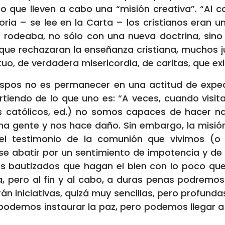
no que lleven a cabo una “misión creativa”. “Al 
toria – se lee en la Carta – los cristianos eran
 rodeaba, no sólo con una nueva doctrina, sino
nque rechazaran la enseñanza cristiana, muchos j
uo, de verdadera misericordia, de caritas, que e
ispos no es permanecer en una actitud de expec
rtiendo de lo que uno es: “A veces, cuando visi
s católicos, ed.) no somos capaces de hacer 
ucha gente y nos hace daño. Sin embargo, la misió
el testimonio de la comunión que vivimos (o 
rse abatir por un sentimiento de impotencia y de
 los bautizados que hagan el bien con lo poco q
a, pero al fin y al cabo, a duras penas podremos
n iniciativas, quizá muy sencillas, pero profund
o podemos instaurar la paz, pero podemos llegar a