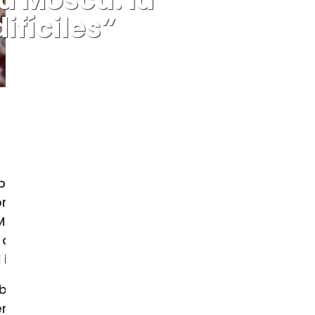
ifíciles”
 personales los que hacen crecer a
palabras de Benedicto XVI: la Iglesia
omilía en el Santuario de Aparecida,
a Madre de Dios de Moscú para el año
auxiliar. El documento, fechado el 8
inicio del nuevo año pastoral.
mbre de 2009 en el vuelo de Roma a
mérica de las pequeñas comunidades