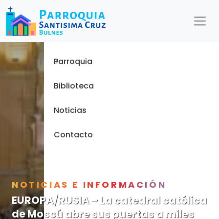
Menu
Inicio
Parroquia
Biblioteca
Noticias
Contacto
NOTICIAS E INFORMACIÓN
EUROPA/RUSIA – La catedral católica
de Moscú abre sus puertas a miles