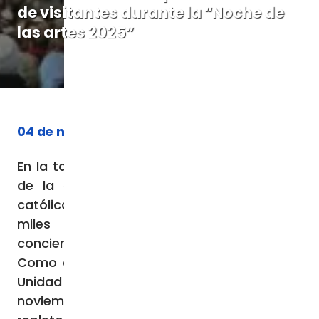
de visitantes durante la “Noche de
las artes 2025”
04 de noviembre de 2025
En la tarde del 3 de noviembre, con motivo
de la «Noche de las artes», la catedral
católica de Moscú ha abierto sus puertas a
miles de visitantes, ofreciendo tres
conciertos gratuitos.
Como cada año, con motivo del Día de la
Unidad Nacional, los días 3 y 4 de
noviembre en la Federación Rusa están