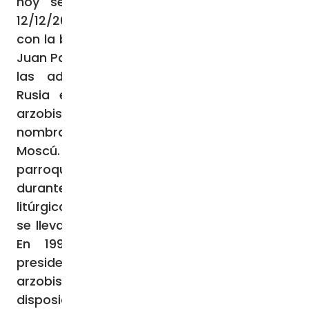
hoy sede de la catedral (véase Fides
12/12/2024). Tras el fin de la era soviética,
con la bula Providi quae Decessores de san
Juan Pablo II, el 13 de abril de 1991 se crearon
las administraciones apostólicas de la
Rusia europea y la Rusia asiática, y el
arzobispo Tadeusz Kondrusiewicz fue
nombrado administrador apostólico de
Moscú. Este decreto la reconstitución de la
parroquia de la Inmaculada Concepción:
durante cinco años, las celebraciones
litúrgicas, las confesiones y los encuentros
se llevaron a cabo en la plaza de la iglesia.
En 1996, tras la solicitud dirigida al
presidente Boris Yeltsin por parte del
arzobispo, el edificio volvió a estar a
disposición de los fieles.