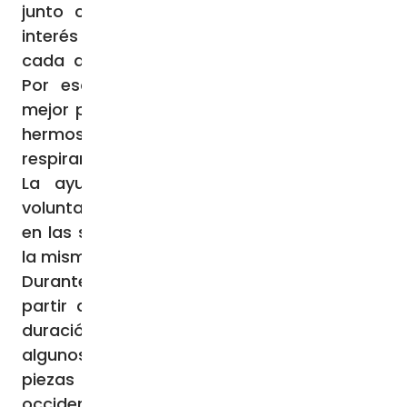
junto con el doctor Dmitrij Voronkov. «El
interés por la catedral es muy grande y
cada año recibimos a muchos visitantes.
Por eso, intentamos organizarlo todo lo
mejor posible y transmitir a los invitados el
hermoso ambiente que nosotros mismos
respiramos en esta iglesia», añade Marija.
La ayuda prestada por los numerosos
voluntarios, feligreses de la catedral, tanto
en las semanas previas al evento como en
la misma noche, resulta fundamental.
Durante los tres conciertos programados a
partir de las 21:00 horas, de una hora de
duración cada uno, músicos profesionales,
algunos de ellos feligreses, interpretan
piezas de música litúrgica de la tradición
occidental -de la época medieval, moderna