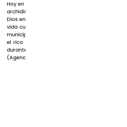
Hoy en día, la catedral, sede episcopal de la
archidiócesis metropolitana de la Madre de
Dios en Moscú, forma parte integrante de la
vida cultural de la capital rusa, tanto a nivel
municipal como federal, especialmente por
el rico programa de conciertos que acoge
durante todo el año.
(Agencia Fides 4/11/2025)