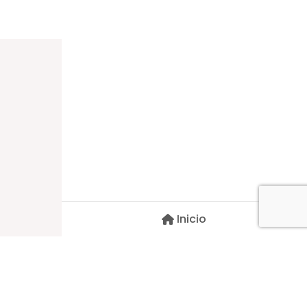
Dirección
Carlos Palacios #527, Bulnes
Región de Ñuble, Chile
Inicio
Contacto
pscblarqui@gmail.com
Síguenos