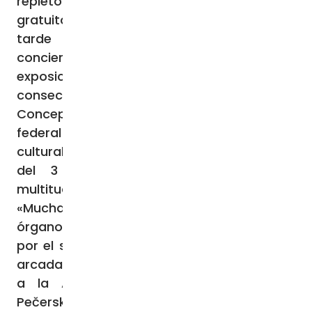
repletos de eventos artísticos y culturales
gratuitos celebrados principalmente por la
tarde y durante la noche: clases,
conciertos, espectáculos teatrales,
exposiciones y talleres. Por tercer año
consecutivo, la Catedral de la Inmaculada
Concepción se ha incorporado al circuito
federal de lugares de interés histórico-
cultural y, entre las 20:00 y la medianoche
del 3 de noviembre, ha acogido a
multitudes de ciudadanos.
«Mucha gente se siente atraída por el
órgano, uno de los más grandes de Rusia, y
por el sentido de misterio que suscitan las
arcadas neogóticas de la catedral», explica
a la Agencia Fides la doctora Marija
Pečerskaja, directora de la edición 2025