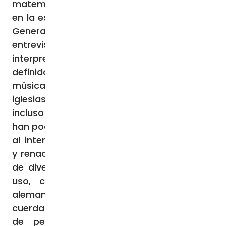
matemáticas, ciencias naturales y música
en la escuela Italo Calvino, en el Consulado
General de Italia en Moscú. En una
entrevista con la Agencia Fides, entre una
interpretación y otra, el profesor se ha
definido como «un agnóstico amante de la
música sacra»: «Me encanta tocar en
iglesias y lo hago desde hace muchos años;
incluso he actuado en Italia». Los visitantes
han podido apreciar su polifacético talento,
al interpretar piezas musicales medievales
y renacentistas con instrumentos antiguos
de diversas partes del mundo, todavía en
uso, como el Hümmelchen -una gaita
alemana-, el bouzouki, instrumento de
cuerda griego, y la darabouka, instrumento
de percusión utilizado sobre todo en