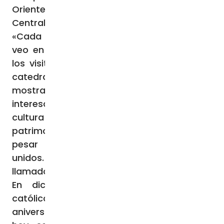
Oriente Medio, el norte de África y Asia
Central.
«Cada año -comenta la directora Marija-
veo en este evento una oportunidad para
los visitantes: a través de la belleza de la
catedral y de la tradición que intentamos
mostrarles, pueden aprender algo nuevo e
interesante para ellos mismos y ver que la
cultura que compartimos con ellos es
patrimonio común de la humanidad, que, a
pesar de la diversidad, nos hace sentir
unidos. Un patrimonio que estamos
llamados a preservar y transmitir».
En diciembre de 2024, la comunidad
católica de Moscú ha conmemorado el 25º
aniversario de la reapertura de la iglesia,