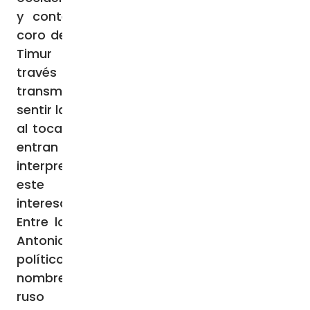
y contemporánea- acompañados por el
coro de la catedral, dirigido por el maestro
Timur Dosaev. «Estoy seguro de que a
través de la música y el canto se puede
transmitir el misterio de este mundo, hacer
sentir la presencia de lo divino aquí y ahora:
al tocar, podemos hacer percibir a quienes
entran la fe y el amor que sentimos al
interpretar estas piezas. Por eso creo que
este evento es una oportunidad
interesante», declara el maestro a Fides.
Entre los músicos también ha participado
Antonio Gramsci, nieto del filósofo y
político marxista italiano del mismo
nombre. El profesor Gramsci, ciudadano
ruso nacido en Moscú, enseña