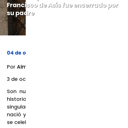
Francisco de Asís fue encerrado por
su padre
04 de octubre de 2023
Por
Almudena Martínez-Bordiú
3 de octubre de 2023 / 11:09 AM
Son numerosos los templos cargados de
historia y significado que se reparten por la
singular ciudad de Asís, lugar en el que
nació y vivió San Francisco, cuya festividad
se celebra cada 4 de octubre.