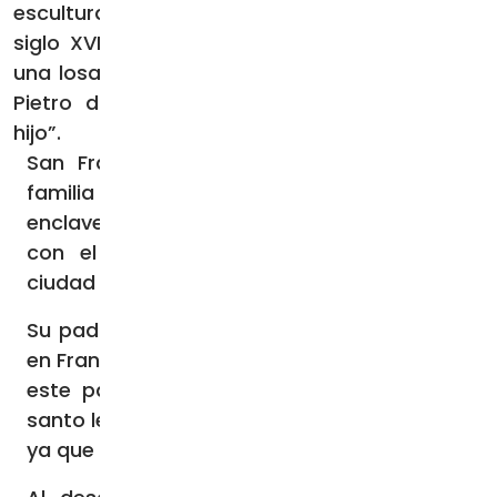
escultura del santo en oración que data del
siglo XVII, puede leerse una inscripción sobre
una losa de mármol que indica que su padre,
Pietro di Bernardone, aprisionó “a su dulce
hijo”.
San Francisco de Asís pertenecía a una
familia acomodada y de renombre en este
enclave de la zona de Umbría, en Italia, que
con el tiempo pasó a denominarse “la
ciudad de la paz”.
Su padre Pietro comerciaba especialmente
en Francia y debido a que se encontraba en
este país cuando nació su hijo, al futuro
santo le apodaron “Francesco” (el francés),
ya que su nombre de bautismo fue Juan.