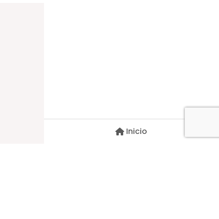
Dirección
Carlos Palacios #527, Bulnes
Región de Ñuble, Chile
Inicio
Contacto
pscblarqui@gmail.com
Síguenos