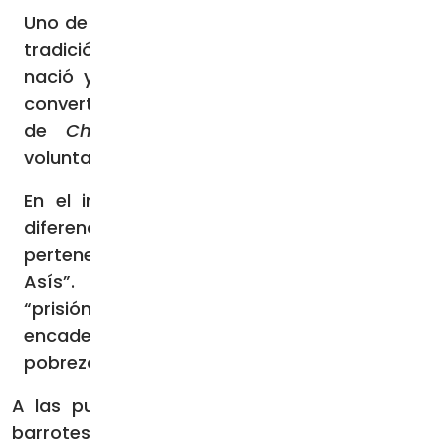
Uno de estos enclaves es sin duda la que la
tradición identifica como la casa donde
nació y vivió el santo hasta los 24 años,
convertida en iglesia en 1615 bajo el nombre
de
Chiesa Nuova
(Iglesia nueva) por
voluntad del rey español Felipe III.
En el interior del templo todavía pueden
diferenciarse algunas estancias que
pertenecieron a la familia del “Pobre de
Asís”. Entre ellas, destaca una pequeña
“prisión” donde su padre le encerró y
encadenó para castigarlo por abrazar la
pobreza y decidir vivir una vida evangélica.
A las puertas de esta celda, protegida con
barrotes de hierro y en cuyo interior hay una