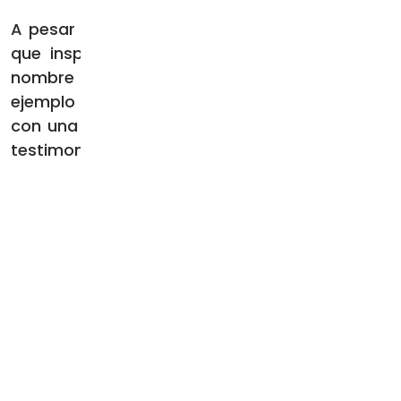
A pesar de la oposición de su padre, el santo
que inspiró al Papa Francisco para elegir su
nombre vivió el resto de sus días siendo
ejemplo de pobreza, castidad y obediencia
con una pureza y fuerza propias de su eterno
testimonio.