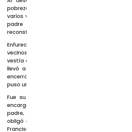
Al descubrir su vocación orientada a la
pobreza, Francisco vendió un caballo y
varios vestidos con los que comerciaba su
padre para ayudar a un sacerdote a
reconstruir el templo de San Damián.
Enfurecido por lo ocurrido, y al ver cómo los
vecinos se burlaban de su hijo que ahora
vestía con harapos, Pietro Bernardone se lo
llevó a su casa para golpearle. Antes de
encerrarlo en la pequeña prisión, también le
puso unos grillos en los pies.
Fue su madre, de nombre Pica, quien se
encargó de poner en libertad a su hijo. Su
padre, al enterarse, fue a buscarle y le
obligó a renunciar a su herencia, algo que
Francisco no tuvo dificultad en hacer.