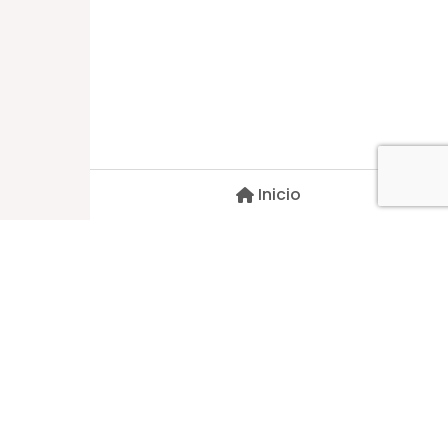
Dirección
Carlos Palacios #527, Bulnes
Región de Ñuble, Chile
Inicio
Contacto
pscblarqui@gmail.com
Síguenos
© 2026 Todos Los Derechos Reservados