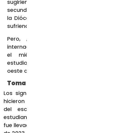
sugiriendo que las jóvenes de la escuela
secundaria femenina Santa Teresa Eregi, de
la Diócesis de Kakamega (Kenia), estaban
sufriendo de histeria colectiva.
Pero, ¿Qué ocurrió realmente en ese
internado católico femenino de Kenia, que
el miércoles ingresó a 106 jóvenes
estudiantes en varios hospitales de Eregi, al
oeste del país?
Toma forma una situación confusa
Los signos de una “extraña enfermedad” se
hicieron notar en la escuela dos meses antes
del escándalo en Internet, cuando una
estudiante se quejó de un dolor en la pierna y
fue llevada a casa por sus padres el 30 de julio