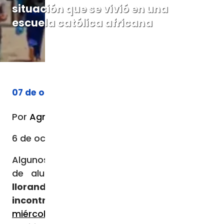
situación que se vivió en una
escuela católica africana
07 de octubre de 2023
Por
Agnes Aineah
6 de octubre de 2023 / 09:32 PM
Algunos videos con imágenes de un grupo
de alumnas
caminando con dificultad,
llorando y temblando
incontrolablemente
se viralizaron el
miércoles 4 de octubre
en redes sociales