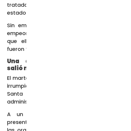
tratadas, regresaron a la escuela en buen
estado de salud.
Sin embargo, al día siguiente, las cosas
empeoraron cuando otras 13 chicas dijeron
que ellas también estaban enfermas y
fueron trasladadas a un centro médico.
Una asamblea estudiantil que
salió mal
El martes 3 de octubre, un grupo de padres
irrumpió en la asamblea de la escuela
Santa Teresa Eregi, acusando a su
administración de negligencia.
A un sacerdote católico que estaba
presente se le negó la oportunidad de dirigir
las oraciones, señaló el P. Boniface Kibaki,