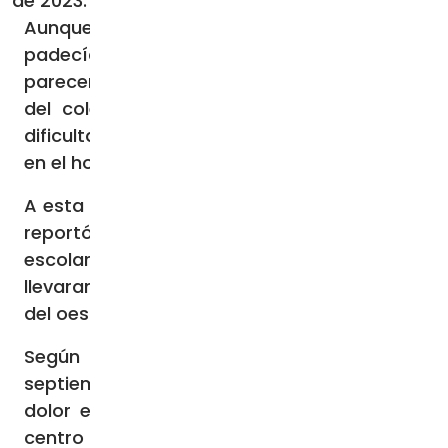
de 2023.
Aunque regresó a la escuela, el dolor que
padecía la obligó a marcharse de nuevo. Al
parecer, el 22 de septiembre otra alumna
del colegio empezó a presentar también
dificultades para caminar y fue ingresada
en el hospital.
A esta le siguió una tercera estudiante, que
reportó una dolencia similar a la enfermera
escolar, y que obligó a que sus padres la
llevaran a uno de los principales hospitales
del oeste de Kenia.
Según el director de la escuela, el 30 de
septiembre un grupo de chicas se quejó de
dolor en las rodillas. Fueron llevadas a un
centro hospitalario, pero luego de ser