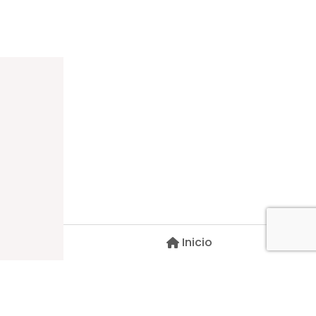
Dirección
Carlos Palacios #527, Bulnes
Región de Ñuble, Chile
Inicio
Contacto
pscblarqui@gmail.com