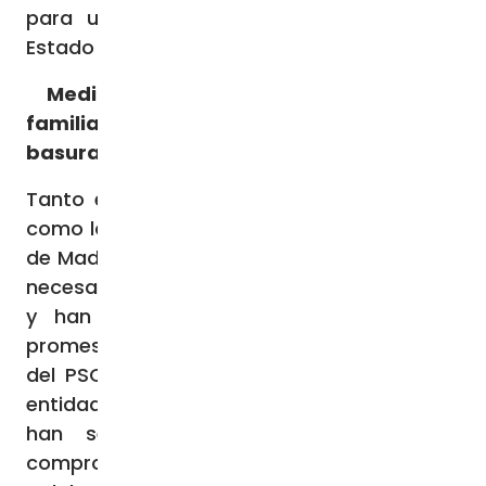
para un país abocado a la quiebra del
Estado de Bienestar.
Medidas urgentes y necesarias: la
familia como prioridad y no contrato
basura
Tanto el
Instituto de Política Familiar
(IPF)
como la Asociación de Familias Numerosas
de Madrid (AFNM) han coincidido en que es
necesaria una verdadera voluntad política
y han mostrado su malestar ante las
promesas incumplidas por parte del PP y
del PSOE. Los respectivos líderes de estas
entidades se han mostrado descontentos y
han señalado que sin un verdadero
compromiso que no se quede en meras