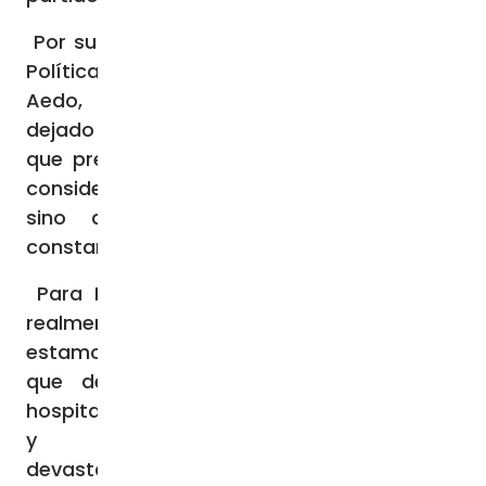
Por su parte, el presidente del Instituto de
Política Familiar (IPF), Mariano Martínez-
Aedo, en conversaciones con ZENIT ha
dejado muy clara la postura del organismo
que preside: cada vez se toma en menos
consideración a las familias y no sólo esto,
sino que las ningunean de manera
constante.
Para Menéndez Zubillaga, la situación es
realmente crítica: “Es preocupante,
estamos asistiendo al invierno demográfico
que deja a su paso escuelas vacías,
hospitales vacíos de bebés recién nacidos
y consecuencias económicas
devastadoras”. La presidente de Familias