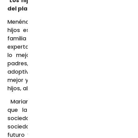
Los hijos, lo mejor para el sostenimiento
del planeta, según los expertos
Menéndez Zubillaga lo tiene claro: tener
hijos es lo mejor que pueda pasar a una
familia ya sean adoptivos o biológicos. La
experta en familia señala que: “los hijos son
lo mejor que nos pasa en la vida a los
padres, ya sean hijos biológicos o
adoptivos. Un hijo no es
una carga, es lo
mejor y el planeta no se estropea por tener
hijos, al revés los hijos cuidan el planeta”.
Mariano Martínez-Aedo, también recalca
que la familia es el pilar básico de la
sociedad y sobre la que se cimienta una
sociedad, incide en que sin familia no hay
futuro y sin hijos apenas habrá esperanza