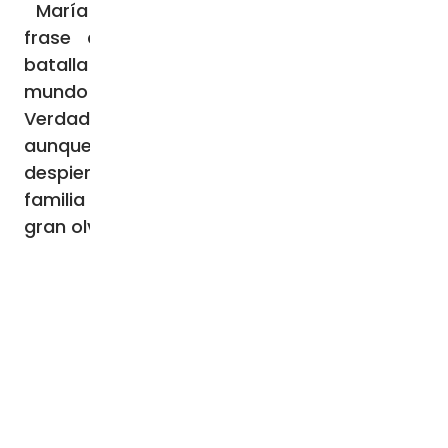
María Menéndez ha culminado con una
frase al respecto: “Sabemos que esta
batalla está ganada Cristo ha vencido al
mundo y por lo tanto el bien, la belleza y la
Verdad siempre ganan. Hay esperanza,
aunque aún queda que la sociedad
despierte completamente y vea que la
familia debe ser la prioridad política y no la
gran olvidada”.