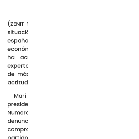
(ZENIT Noticias / Barcelona, 27.09.2023).-
La
situación a la que se enfrentan los
españoles no es sólo catastrófica
económicamente. En estos últimos años se
ha acrecentado un problema que los
expertos consideran que debe resolverse
de máxima urgencia y con una verdadera
actitud de compromiso.
Marí Menéndez de Zubillaga es la
presidente de la Asociación de Familias
Numerosas de Madrid (AFNM) y ha
denunciado ante ZENIT que hay una falta de
compromiso muy grande por parte de los
partidos políticos y del Estado.