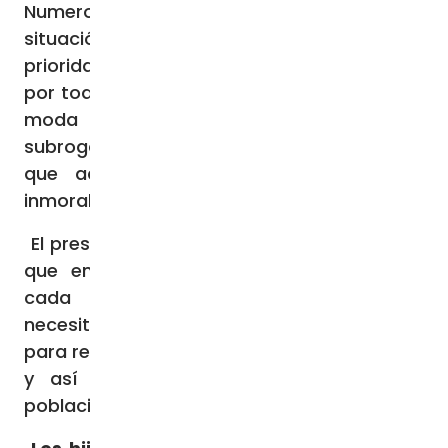
Numerosas en Madrid recalca que la
situación es reversible si se pone como
prioridad política a las familias de una vez
por todas y alerta que se está poniendo de
moda la copaternidad y la gestación
subrogada que no sólo es aberrante, sino
que además roza la perversidad y lo
inmoral.
El presidente del IPF, Martínez-Aedo, indica
que en España se producen un divorcio
cada cinco minutos y alerta que se
necesitan más de 270.000 nacimientos
para revertir el serio problema demográfico
y así ajustar la tasa de regeneración
poblacional que el país necesita.