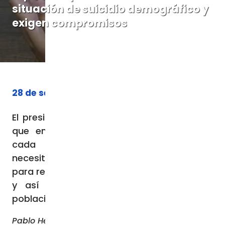
situación de suicidio demográfico y
exigen compromisos
28 de septiembre de 2023
El presidente del IPF, Martínez-Aedo, indica
que en España se producen un divorcio
cada cinco minutos y alerta que se
necesitan más de 270.000 nacimientos
para revertir el serio problema demográfico
y así ajustar la tasa de regeneración
poblacional que el país necesita.
Pablo Hertfelder Garcia-Conde