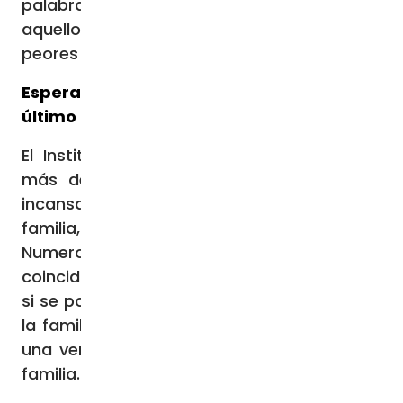
palabras, no confiarán ni darán el voto para
aquellos que legislan y consolidan las
peores leyes para las familias.
Esperanza en revertir la situación, lo
último que pierden
El Instituto de Política Familiar (IPF), lleva
más de 22 años trabajando de manera
incansable en la defensa y promoción de la
familia, así como la Asociación de Familias
Numerosas de Madrid (AFNM) han
coincidido en que la situación es reversible
si se pone en valor el papel fundamental de
la familia y se empieza a poner en marcha
una verdadera política con perspectiva de
familia.