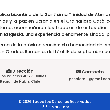
tólica bizantina de la Santísima Trinidad de Atena
ios y la paz en Ucrania en el Ordinariato Catól
erno, acompañaron los trabajos de estos días. 
n la Iglesia, una experiencia plenamente sinodal p
el tema de la próxima reunión: «La humanidad del sa
r en Oradea, Rumanía, del 17 al 19 de septiembre d
Dirección
Contacto
los Palacios #527, Bulnes
pscblarqui@gmail.co
Región de Ñuble, Chile
© 2026 Todos Los Derechos Reservados
1.5.6 - MaCi Labs