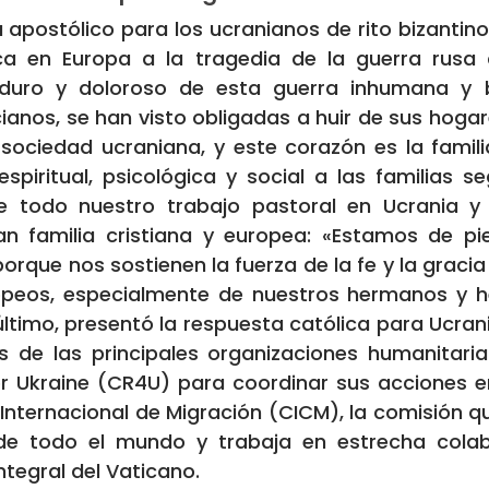
postólico para los ucranianos de rito bizantino
ica en Europa a la tragedia de la guerra rusa 
duro y doloroso de esta guerra inhumana y b
anos, se han visto obligadas a huir de sus hogar
ociedad ucraniana, y este corazón es la familia
spiritual, psicológica y social a las familias s
e todo nuestro trabajo pastoral en Ucrania y e
an familia cristiana y europea: «Estamos de p
rque nos sostienen la fuerza de la fe y la grac
ropeos, especialmente de nuestros hermanos y h
timo, presentó la respuesta católica para Ucrania,
s de las principales organizaciones humanitari
or Ukraine (CR4U) para coordinar sus acciones e
Internacional de Migración (CICM), la comisión qu
de todo el mundo y trabaja en estrecha colab
tegral del Vaticano.