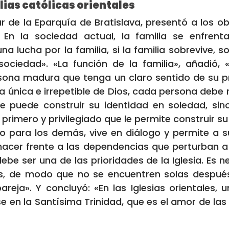
lias católicas orientales
ar de la Eparquía de Bratislava, presentó a los o
y. En la sociedad actual, la familia se enfre
na lucha por la familia, si la familia sobrevive, s
sociedad». «La función de la familia», añadió,
ona madura que tenga un claro sentido de su pr
 única e irrepetible de Dios, cada persona debe 
ie puede construir su identidad en soledad, si
gar primero y privilegiado que le permite construir s
o para los demás, vive en diálogo y permite a s
y hacer frente a las dependencias que perturban a
ebe ser una de las prioridades de la Iglesia. Es 
es, de modo que no se encuentren solas despué
reja». Y concluyó: «En las Iglesias orientales,
 en la Santísima Trinidad, que es el amor de las