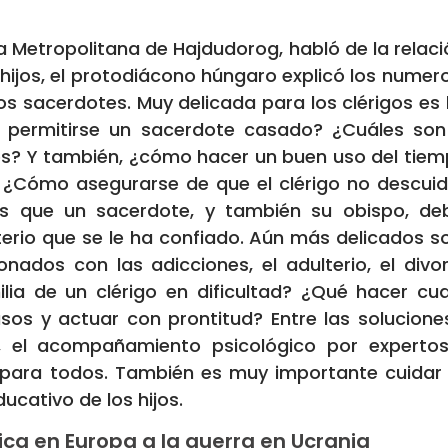
ia Metropolitana de Hajdudorog, habló de la relaci
hijos, el protodiácono húngaro explicó los numer
os sacerdotes. Muy delicada para los clérigos es la
e permitirse un sacerdote casado? ¿Cuáles son
eles? Y también, ¿cómo hacer un buen uso del ti
¿Cómo asegurarse de que el clérigo no descuida
as que un sacerdote, y también su obispo, de
erio que se le ha confiado. Aún más delicados s
onados con las adicciones, el adulterio, el divo
ia de un clérigo en dificultad? ¿Qué hacer cua
os y actuar con prontitud? Entre las solucione
a, el acompañamiento psicológico por expertos
 para todos. También es muy importante cuidar 
cativo de los hijos.
lica en Europa a la guerra e
n Ucrania