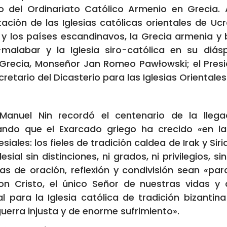
o del Ordinariato Católico Armenio en Grecia.
ción de las Iglesias católicas orientales de Ucr
y los países escandinavos, la Grecia armenia y biz
o-malabar y la Iglesia siro-católica en su diá
 Grecia, Monseñor Jan Romeo Pawłowski; el Pres
retario del Dicasterio para las Iglesias Orientales
 Manuel Nin recordó el centenario de la lle
ando que el Exarcado griego ha crecido «en l
iales: los fieles de tradición caldea de Irak y Siri
esial sin distinciones, ni grados, ni privilegios,
s de oración, reflexión y condivisión sean «p
 Cristo, el único Señor de nuestras vidas y d
l para la Iglesia católica de tradición bizantin
erra injusta y de enorme sufrimiento».