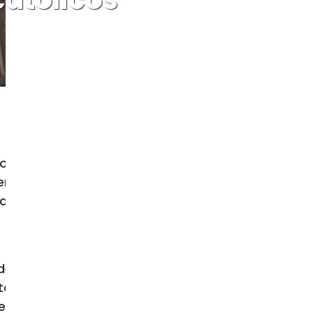
obispos y sacerdotes titulado: «La
ieron presentes el Nuncio Pawłowski,
ara las Iglesias Orientales. Próxima
 de los Obispos Católicos Orientales
ntales en Europa», por invitación de
a en Grecia, y de Monseñor Joseph