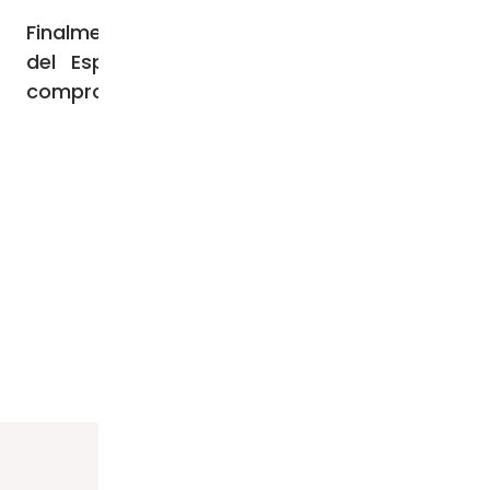
Finalmente, el Prelado pidió “la iluminación
del Espíritu Santo” para cumplir con el
compromiso “con el bien común”.