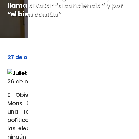
llama a votar “a conciencia” y por
“el bien común”
27 de octubre de 2023
Por
Julieta Villar
26 de octubre de 2023 / 03:52 PM
El Obispo de San Francisco (Argentina),
Mons. Sergio Osvaldo Buenanueva, ofreció
una reflexión acerca de la actualidad
política en el país, donde luego de que en
las elecciones del domingo 22 de octubre
ningún candidato alcanzara el mínimo de