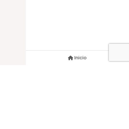
Dirección
Carlos Palacios #527, Bulnes
Región de Ñuble, Chile
Inicio
Contacto
pscblarqui@gmail.com
Síguenos
© 2026 Todos Los Derechos Reservados