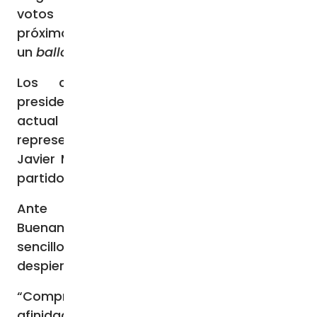
votos para obtener la presidencia, el
próximo 19 de noviembre se celebrará
un
ballotage
(segunda vuelta).
Los candidatos que disputarán la
presidencia son el oficialista Sergio Massa,
actual ministro de Economía, que
representa al bloque Unión por la Patria; y
Javier Milei, de orientación libertaria, por el
partido La Libertad Avanza.
Ante este escenario, Mons.
Buenanueva
reconoció
que “no resulta
sencillo elegir”, porque la situación
despierta “fuertes dilemas éticos”.
“Comprendo y aprecio a quienes, por
afinidad o militancia, ya han decidido a