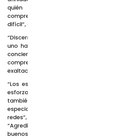
quién elegir. Espero que también
comprendan a quienes nos resulta más
difícil”, expresó.
“Discernir qué elegir es un acto que cada
uno ha de hacer con libertad, a ciencia y
conciencia. Todo esto, en medio de un
comprensible clima de ansiedad y
exaltación de los ánimos”, describió.
“Los espacios políticos en pugna deberán
esforzarse por convencer. Y esto vale
también para los militantes de a pie,
especialmente los que circulan por las
redes”, consideró, al tiempo que advirtió:
“Agredir, rebajar o menospreciar no son
buenos recursos”.