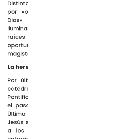
Distinto es el caso del disenso manifestado
por «otros componentes del Pueblo de
Dios» o por teólogos, «cuya tarea es
iluminar a la luz de la razón teológica las
raíces de la impracticabilidad o de la
oportunidad de una medida o enseñanza
magisterial».
La herencia de Jesús
Por último, la profesora Rosalba Manes,
catedrática de Nuevo Testamento en la
Pontificia Universidad Gregoriana, comentó
el pasaje del Evangelio de Juan sobre la
Última Cena, la Pascua del Señor, en la que
Jesús se entrega, en pan y vino, por entero
a los doce apóstoles y les enseña a
entregarse a los demás y purifica la