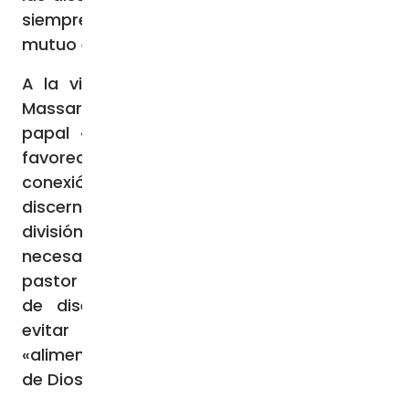
siempre que no falte el reconocimiento
mutuo entre resultados no uniformes».
A la vista de todo esto, según el padre
Massari, el disenso de un pronunciamiento
papal «puede decirse que es fecundo si
favorece un dinamismo positivo de mejor
conexión, posiblemente a favor de un nuevo
discernimiento, e infecundo si lleva a la
división y a la polarización», pero «es
necesario excluir la posibilidad de que un
pastor interprete personalmente un acto
de disenso del Magisterio papal», para
evitar que la contestación pública
«alimente la polarización dentro del pueblo
de Dios».