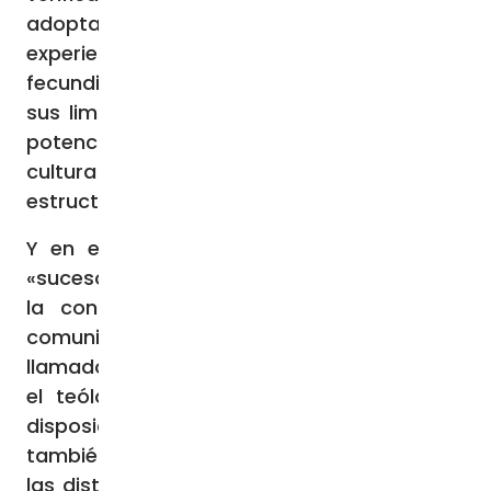
adoptada en contacto con su propia
experiencia de creyente: capta la
fecundidad de un pronunciamiento, sufre
sus limitaciones y, sobre todo, declina sus
potencialidades en contacto con su propia
cultura y con las categorías que
estructuran su apertura a la realidad».
Y en este proceso, los obispos, que son
«sucesores de los apóstoles y garantes de
la continuidad de la tradición y de la
comunión con todas las Iglesias, están
llamados a estar vigilantes», porque, afirmó
el teólogo, «la aplicación de una misma
disposición magisterial puede llevar
también a interpretaciones diferentes en
las distintas latitudes de la galaxia eclesial,