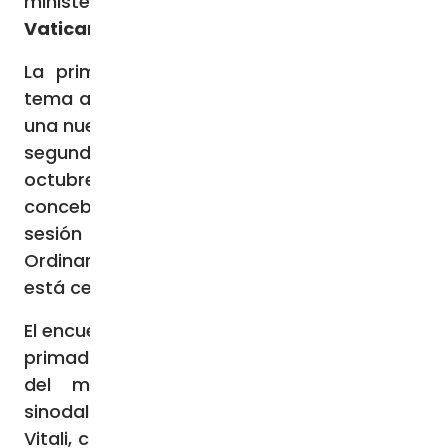
ministerio petrino en una Iglesia sinodal
Vatican News
La primacía de la Cátedra de Pedro, un
tema antiguo que necesita ser releído bajo
una nueva luz. Este fue el tema central de la
segunda de las dos veladas del 20 de
octubre en la Basílica de San Pedro,
concebidas en el marco de la primera
sesión de la XVI Asamblea General
Ordinaria del Sínodo de los Obispos, que se
está celebrando en la Ciudad del Vaticano.
El encuentro, sobre el tema «Sin perjuicio del
primado de la Cátedra de Pedro: el ejercicio
del ministerio petrino en una Iglesia
sinodal», fue moderado por el padre Darío
Vitali, coordinador de los expertos teólogos