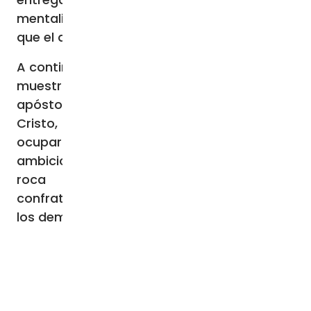
mentalidad de sus discípulos explicándoles
que el que manda es el que ejecuta y sirve.
A continuación, prosiguió la estudiosa, Juan
muestra a Jesús y a Pedro, el maestro y el
apóstol. Pedro es el destinatario del don de
Cristo, pero también es el que tiene que
ocuparse, tiene que despojarse de sus
ambiciones, tiene que convertirse en una
roca para iniciar este proceso de
confraternización y tiene que custodiar a
los demás.