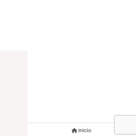
Dirección
Carlos Palacios #527, Bulnes
Región de Ñuble, Chile
Inicio