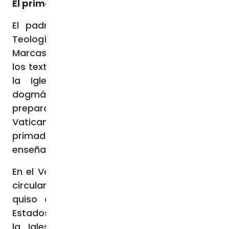
El primado del Papa
El padre Leonardo Pelonara, profesor de
Teología en el Instituto Teológico de las
Marcas de Ancona, señaló que «a partir de
los textos y acontecimientos que llevaron a
la Iglesia a determinadas expresiones
dogmáticas, es posible reconocer en la
preparación, celebración y recepción del
Vaticano I una fecunda evocación del
primado y de la colegialidad que puede
enseñarnos mucho».
En el Vaticano I no faltaron las discusiones
circulares y el «diálogo directo». Pío IX lo
quiso así en un momento en que «los
Estados intentaban eliminar la influencia de
la Iglesia en su interior», también para