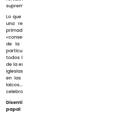
supremo y universal».
Lo que surge, observó el padre Pelonara, es
una recíproca y fecunda evocación del
primado y del episcopado que es
«consecuencia de la interioridad recíproca
de la Iglesia universal y de las Iglesias
particulares» y que «puede reflejarse en
todos los niveles y en todas las realidades
de la estructura eclesial, por ejemplo, en las
Iglesias locales entre obispo y presbiterio, o
en las parroquias entre ministros y fieles
laicos… o en el Sínodo que se está
celebrando actualmente».
Disentimiento de un pronunciamiento
papal