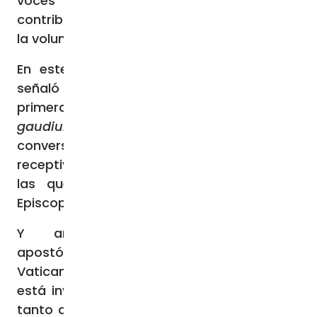
voces a hablar, a aportar su propia
contribución a la onerosa tarea de discernir
la voluntad de Dios».
En este sentido, el profesor de Teología
señaló que «incluso el Papa Francisco en su
primera Exhortación apostólica
Evangelii
gaudium
promovió con valentía una
conversión del papado, que lo haría más
receptivo a otras peticiones, especialmente
las que provienen de las Conferencias
Episcopales».
Y añadió que la constitución
apostólica
Lumen gentium
del Concilio
Vaticano II afirma que «el sucesor de Pedro
está investido de la tarea de ser guardián
tanto de la unidad como de la variedad. En