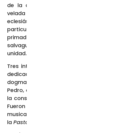
de la asamblea sinodal, que introdujo la
velada explicando que en la comunión
eclesiástica existen legítimamente Iglesias
particulares, pero, eso sí, «sin perjuicio del
primado de la Cátedra de Pedro», que
salvaguarda la diversidad al servicio de la
unidad.
Tres intervenciones, ofrecidas como
lectio
,
dedicadas a la historia y evolución del
dogma de la infalibilidad del Magisterio de
Pedro, definido por el Concilio Vaticano I en
la constitución dogmática
Pastor aeternus
.
Fueron introducidas por un momento
musical y la lectura de un pasaje de
la
Pastor aeternus
.