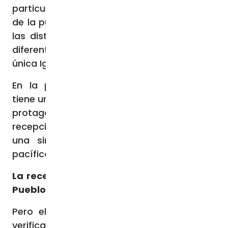
particular, al servicio de la comunicación y
de la puesta en común de las riquezas que
las distintas Iglesias, situadas en latitudes
diferentes, pueden aportar al bien de la
única Iglesia».
En la práctica, toda medida magisterial
tiene una fase de recepción que tiene como
protagonista al pueblo de Dios, y esta
recepción, añadió el padre Massari, «no es
una simple actitud pasiva de asunción
pacífica de las intenciones surgidas».
La recepción del Magisterio por parte del
Pueblo de Dios
Pero el pueblo bautizado en su conjunto
verifica «la plausibilidad de una posición