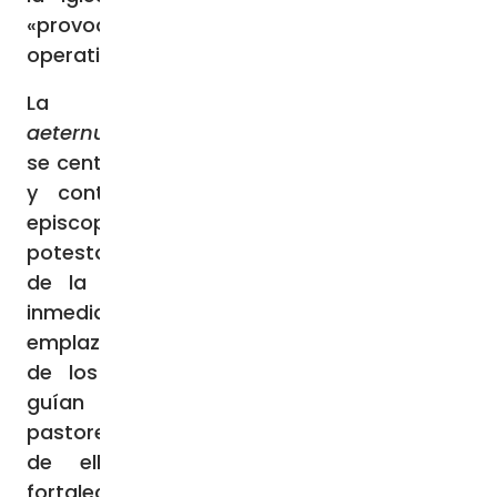
«provocar una unidad real, visible y
operativa de todo el episcopado».
La constitución
Pastor
aeternus
promulgada el 18 de julio de 1870,
se centra en la figura del romano Pontífice,
y contiene referencias a su potestad
episcopal y precisa que la primacía de su
potestad «no prejuzga en modo alguno la
de la jurisdicción episcopal, ordinaria e
inmediata, por la que los obispos,
emplazados por el Espíritu Santo en el lugar
de los apóstoles, como sus sucesores,
guían y gobiernan, como verdaderos
pastores, el rebaño asignado a cada uno
de ellos, más aún, es confirmada,
fortalecida y defendida por el Pastor