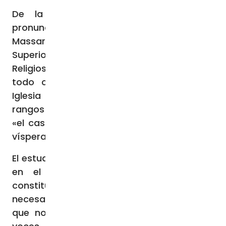
De la posibilidad de disentir de un
pronunciamiento papal, habló el padre Luca
Massari, profesor de Teología en el Instituto
Superior de Ciencias
Religiosas
Sant’Agostino
de Pavía, sobre
todo cuando se trata de «hombres de
Iglesia que pertenecen a los más altos
rangos de la institución eclesial», como es
«el caso de las
dubia
dirigidas al Papa en
vísperas de esta Asamblea sinodal».
El estudioso señaló que, si se quiere pensar
en el primado petrino «como factor
constitutivo de una Iglesia sinodal, es
necesario imaginar un modo de ejercerlo
que no impida, es más: autorice a otras