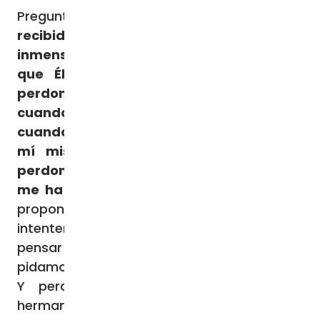
Preguntémonos, entonces:
¿yo creo que he
recibido de Dios el don de un perdón
inmenso? ¿Advierto la alegría de saber
que Él siempre está preparado para
perdonarme cuando caigo, también
cuando los otros no lo hacen, también
cuando ni siquiera yo logro perdonarme a
mí mismo? Él perdona: ¿creo que Él
perdona? Y ¿sé perdonar a su vez a quien
me ha hecho daño?
Al respecto, quisiera
proponeros un pequeño ejercicio:
intentemos, ahora, cada uno de nosotros,
pensar en una persona que nos ha herido, y
pidamos al Señor la fuerza para perdonarla.
Y perdonémosla por amor del Señor:
hermanos y hermanas esto nos hará bien,