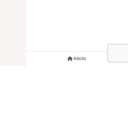
Dirección
Carlos Palacios #527, Bulnes
Región de Ñuble, Chile
Inicio
Contacto
pscblarqui@gmail.com
Síguenos
© 2026 Todos Los Derechos Reservados