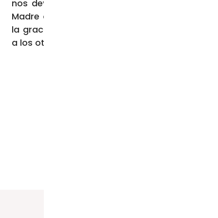
nos devolverá la paz en el corazón. María,
Madre de Misericordia, nos ayude a acoger
la gracia de Dios y a perdonarnos los unos
a los otros.