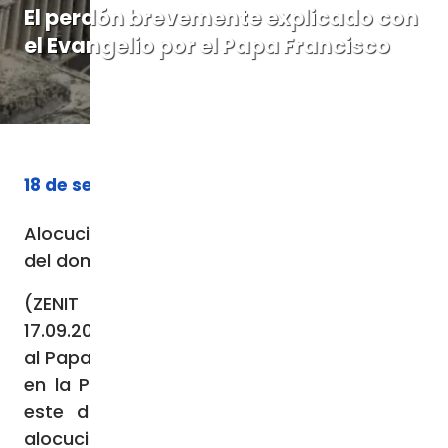
El perdón brevemente explicado con
el Evangelio por el Papa Francisco
18 de septiembre de 2023
Alocución en ocasión del rezo del Angelus
del domingo 17 de septiembre de 2023
(ZENIT Noticias / Ciudad del Vaticano,
17.09.2023).- 20 mil personas acompañaron
al Papa para la oración mariana del Ángelus
en la Plaza de San Pedro al medio día de
este domingo 17 de septiembre. Tras la
alocución y la oración, el Papa Francisco