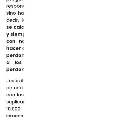
responde: «No te digo hasta siete veces,
sino hasta setenta veces siete» (v. 22). Es
decir,
le dice que cuando se perdona no
se calcula, que está bien perdonar ¡todo
y siempre! Precisamente como hace Dios
con nosotros, y como está llamado a
hacer quien administra el perdón de Dios:
perdonar siempre
. Yo
esto lo digo mucho
a los sacerdotes, a los confesores:
perdonad siempre como perdona Dios.
Jesús ilustra después esta realidad a través
de una parábola, que también tiene que ver
con los números. Un rey, después de que le
suplicara, perdona a un siervo la deuda de
10.000 talentos: es un valor exagerado,
inmenso, que oscila entre las 200 y las 500