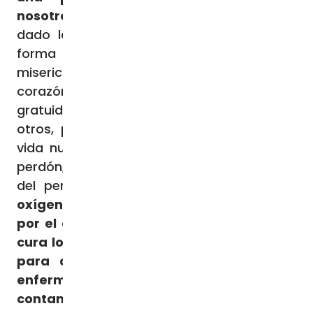
nosotros somos perdonados
, Dios ha
dado la vida por nosotros y de ninguna
forma podremos compensar su
misericordia, que Él no retira nunca del
corazón. Pero, correspondiendo a su
gratuidad, es decir perdonándonos unos a
otros, podemos testimoniarlo, sembrando
vida nueva en torno a nosotros. Fuera del
perdón, de hecho, no hay esperanza; fuera
del perdón no hay paz.
El perdón es el
oxígeno que purifica el aire contaminado
por el odio, el perdón es el antídoto que
cura los venenos del rencor, es el camino
para calmar la rabia y sanar tantas
enfermedades del corazón que
contaminan la sociedad.