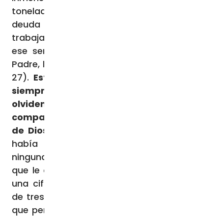
toneladas de plata: exagerado. Era una
deuda imposible de saldar, incluso
trabajando una vida entera: y sin embargo
ese señor, que hace referencia a nuestro
Padre, lo perdona por pura «compasión» (v.
27).
Este es el corazón de Dios: perdona
siempre porque Dios es compasivo. No
olvidemos cómo es Dios: es cercano,
compasivo y tierno; así es la forma de ser
de Dios.
Después, este siervo, al cual se le
había perdonado la deuda, no tiene
ninguna misericordia con un compañero
que le debe 100 denarios. También esta es
una cifra consistente, equivalente a cerca
de tres meses de sueldo – ¡como diciendo
que perdonarnos entre nosotros cuesta! -,