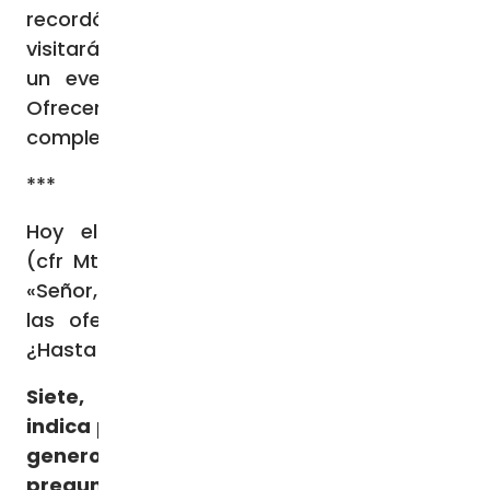
recordó que el viernes 22 de septiembre
visitará Marsella, Francia, para participar en
un evento sobre cuestiones migratorias.
Ofrecemos a continuación la alocución
completa del Papa en lengua española:
***
Hoy el Evangelio nos habla de perdón
(cfr Mt 18,21-35). Pedro pregunta a Jesús:
«Señor, ¿cuántas veces tengo que perdonar
las ofensas que me haga mi hermano?
¿Hasta siete veces?» (v. 21).
Siete, en la Biblia, es un número que
indica plenitud, y por tanto Pedro es muy
generoso en los presupuestos de su
pregunta. Pero Jesús va más allá
y le