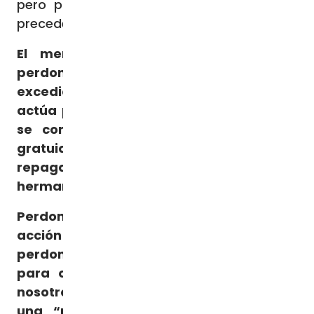
pero para nada comparable con la cifra
precedente, que el señor había perdonado.
El mensaje de Jesús es claro: Dios
perdona de forma incalculable,
excediendo cualquier medida. Él es así,
actúa por amor y por gratuidad. Dios no
se compra, Dios es gratuito, es todo
gratuidad. Nosotros no podemos
repagarlo pero, cuando perdonamos al
hermano o a la hermana, lo imitamos.
Perdonar no es por tanto una buena
acción que se puede hacer o no hacer:
perdonar es una condición fundamental
para quien es cristiano. Cada uno de
nosotros, de hecho, es un “perdonado” o
una “perdonada”: no olvidemos esto,